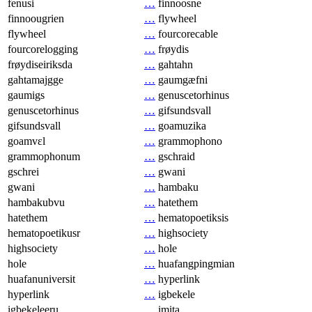
fenusi
…
finnoosne
finnoougrien
…
flywheel
flywheel
…
fourcorecable
fourcorelogging
…
frøydis
frøydiseiriksda
…
gahtahn
gahtamajgge
…
gaumgæfni
gaumigs
…
genuscetorhinus
genuscetorhinus
…
gifsundsvall
gifsundsvall
…
goamuzika
goamvɛl
…
grammophono
grammophonum
…
gschraid
gschrei
…
gwani
gwani
…
hambaku
hambakubvu
…
hatethem
hatethem
…
hematopoetiksis
hematopoetikusr
…
highsociety
highsociety
…
hole
hole
…
huafangpingmian
huafanuniversit
…
hyperlink
hyperlink
…
igbekele
igbekeleeru
…
imita