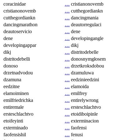
coracinidae
…
cristianonovemb
cristianonovemb
…
cutthegordiankn
cutthegordiankn
…
dancingmania
dancingmarathon
…
deautorregulaci
deautoservicio
…
dene
dene
…
developingangle
developingappar
…
dikj
dikj
…
distritodebelle
distritodebelli
…
donosnymgłosem
donoso
…
drzetkroksdobou
drzetnadvodou
…
dzamuluwa
dzamuna
…
eedzinieedzini
eedzitne
…
elamoida
elamoiminen
…
emilfrey
emilfriedrichka
…
entirelywrong
entiremale
…
ersteschlachtvo
ersteschlachtvo
…
etoidiboipinle
etoifeyinti
…
exterminacion
exterminado
…
faofensi
faofensishil
…
fenusi