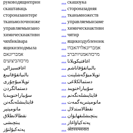
руководящиеприн
…
скашоука
скаштаваць
…
стороназадняя
стороназаинтере
…
тканьмножеств
тканьмолочноиже
…
управляемыизаме
управляемыизано
…
химическиактивн
химическиактивн
…
чятир
чяхбиківара
…
ящикиздубленоик
ящикизподмыла
…
אמבריונאלרהאבדו
אמבריונאם
…
מרכזהאמנויותברב
מרכזהביצועים
…
اغافتيكويلانا
…
بالىياتقۇقاناشم
اغافسيزالي
…
توپلاميۆگەشلېنت
بالىياتقۇقانيىغ
…
دستمالکلاغی
توپلاميۇچۇرى
…
سۇبياراخنويىد
دستمالگردن
…
قايتايىشلەنگەنم
سۇبياراخنويىديا
…
مانومېتىريەگمەت
قايتايىشلەنگەنن
…
نقطالاستدلال
مانومېتېر
…
يىتچىشلىقھايۋان
نقطالانطلاق
…
پەتەكياۋاغاز
يىتچىشى
…
अंतरवयवसत
پەتەكيۇلتۇز