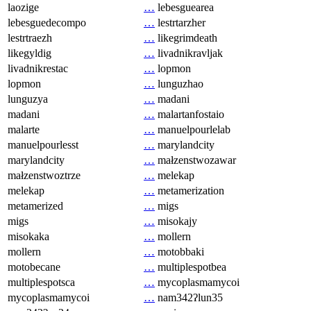
laozige
…
lebesguearea
lebesguedecompo
…
lestrtarzher
lestrtraezh
…
likegrimdeath
likegyldig
…
livadnikravljak
livadnikrestac
…
lopmon
lopmon
…
lunguzhao
lunguzya
…
madani
madani
…
malartanfostaio
malarte
…
manuelpourlelab
manuelpourlesst
…
marylandcity
marylandcity
…
małzenstwozawar
małzenstwoztrze
…
melekap
melekap
…
metamerization
metamerized
…
migs
migs
…
misokajy
misokaka
…
mollern
mollern
…
motobbaki
motobecane
…
multiplespotbea
multiplespotsca
…
mycoplasmamycoi
mycoplasmamycoi
…
nam342ʔlun35