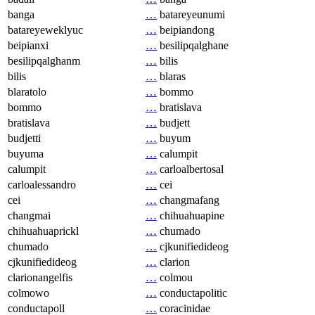
banga
…
batareyeunumi
batareyeweklyuc
…
beipiandong
beipianxi
…
besilipqalghane
besilipqalghanm
…
bilis
bilis
…
blaras
blaratolo
…
bommo
bommo
…
bratislava
bratislava
…
budjett
budjetti
…
buyum
buyuma
…
calumpit
calumpit
…
carloalbertosal
carloalessandro
…
cei
cei
…
changmafang
changmai
…
chihuahuapine
chihuahuaprickl
…
chumado
chumado
…
cjkunifiedideog
cjkunifiedideog
…
clarion
clarionangelfis
…
colmou
colmowo
…
conductapolitic
conductapoll
…
coracinidae