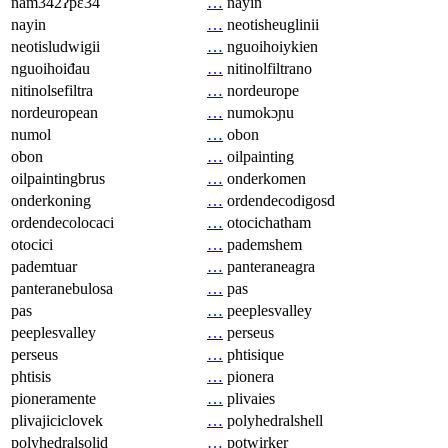
nam342ʔpɛ34
…
nayin
nayin
…
neotisheuglinii
neotisludwigii
…
nguoihoiykien
nguoihoiđau
…
nitinolfiltrano
nitinolsefiltra
…
nordeurope
nordeuropean
…
numokɔɲu
numol
…
obon
obon
…
oilpainting
oilpaintingbrus
…
onderkomen
onderkoning
…
ordendecodigosd
ordendecolocaci
…
otocichatham
otocici
…
pademshem
pademtuar
…
panteraneagra
panteranebulosa
…
pas
pas
…
peeplesvalley
peeplesvalley
…
perseus
perseus
…
phtisique
phtisis
…
pionera
pioneramente
…
plivaies
plivajiciclovek
…
polyhedralshell
polyhedralsolid
…
potwirker