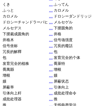
くき
…
ふってん
ふっと
…
カロメル
カロメル
…
ドロシーダンドリッジ
ドロシーチャンドラーパヒ
…
メルセゲル
メルセデス
…
下摆圆角的
下摆裁成圆角的
…
井格
井格木
…
信号场强度
信号坐标
…
冗長的廢話
冗長的解釋
…
包
包
…
发育完全的个体
发育完全的植株
…
喬萊特
喬萬縣
…
增根
增根
…
嫫
嫫
…
屏蔽状态
屏蔽率
…
引体向上
引体向上杆
…
成批处理命令
成批处理器
…
推
推
…
无线电声学法