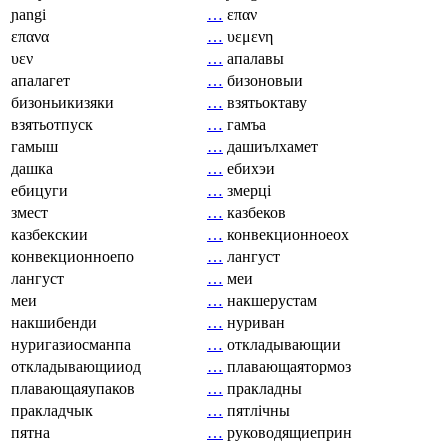
ɲangi
…
επαν
επανα
…
υεμενη
υεν
…
апалавы
апалагет
…
бизоновыи
бизоньикизяки
…
взятьоктаву
взятьотпуск
…
гамъа
гамыш
…
дашиълхамет
дашка
…
ебихэи
ебицуги
…
змерці
змест
…
казбеков
казбекскии
…
конвекционноеох
конвекционноепо
…
лангуст
лангуст
…
меи
меи
…
накшерустам
накшибенди
…
нуриван
нуригазиосманпа
…
откладывающии
откладывающииод
…
плавающаятормоз
плавающаяупаков
…
пракладны
пракладчык
…
пятлічны
пятна
…
руководящиеприн