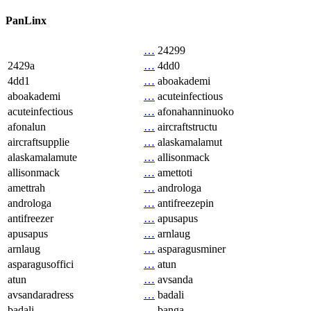
PanLinx
…
24299
2429a
…
4dd0
4dd1
…
aboakademi
aboakademi
…
acuteinfectious
acuteinfectious
…
afonahanninuoko
afonalun
…
aircraftstructu
aircraftsupplie
…
alaskamalamut
alaskamalamute
…
allisonmack
allisonmack
…
amettoti
amettrah
…
androloga
androloga
…
antifreezepin
antifreezer
…
apusapus
apusapus
…
arnlaug
arnlaug
…
asparagusminer
asparagusoffici
…
atun
atun
…
avsanda
avsandaradress
…
badali
badali
…
banga