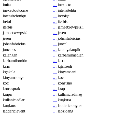
imita
…
inexacto
inexactoutcome
…
intensitehta
intensiteioniqu
…
iretoiʒe
iretol
…
iterbis
iterbis
…
jamaetxewpsizli
jamaetxewpsizli
…
jesen
jesen
…
johanfabricius
johanfabricius
…
juncal
juncales
…
kalangalanpiiri
kalangan
…
karbamilmetilen
karbamilornitin
…
kaɹa
kaɹa
…
kgaitsedi
kgakala
…
kinyamaani
kinyamadege
…
koc
koc
…
konstsno
konstsprak
…
krap
krapa
…
kullaniciadinag
kullaniciadlari
…
kuŋkuɹa
kuŋkuɾo
…
laddericldegree
laddericlevent
…
laozidang