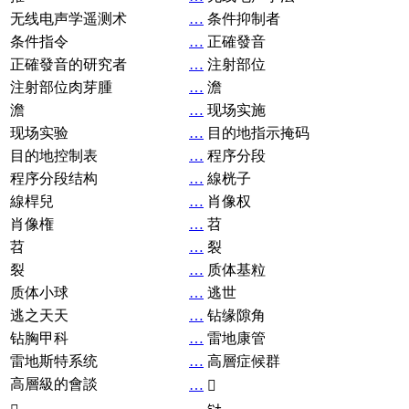
无线电声学遥测术
…
条件抑制者
条件指令
…
正確發音
正確發音的研究者
…
注射部位
注射部位肉芽腫
…
澹
澹
…
现场实施
现场实验
…
目的地指示掩码
目的地控制表
…
程序分段
程序分段结构
…
線桄子
線桿兒
…
肖像权
肖像権
…
苕
苕
…
裂
裂
…
质体基粒
质体小球
…
逃世
逃之天天
…
钻缘隙角
钻胸甲科
…
雷地康管
雷地斯特系统
…
高層症候群
高層級的會談
…
𧘞