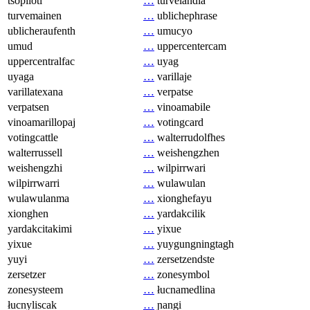
tsopilotl
…
turvelandia
turvemainen
…
ublichephrase
ublicheraufenth
…
umucyo
umud
…
uppercentercam
uppercentralfac
…
uyag
uyaga
…
varillaje
varillatexana
…
verpatse
verpatsen
…
vinoamabile
vinoamarillopaj
…
votingcard
votingcattle
…
walterrudolfhes
walterrussell
…
weishengzhen
weishengzhi
…
wilpirrwari
wilpirrwarri
…
wulawulan
wulawulanma
…
xionghefayu
xionghen
…
yardakcilik
yardakcitakimi
…
yixue
yixue
…
yuygungningtagh
yuyi
…
zersetzendste
zersetzer
…
zonesymbol
zonesysteem
…
łucnamedlina
łucnyliscak
…
ɲangi