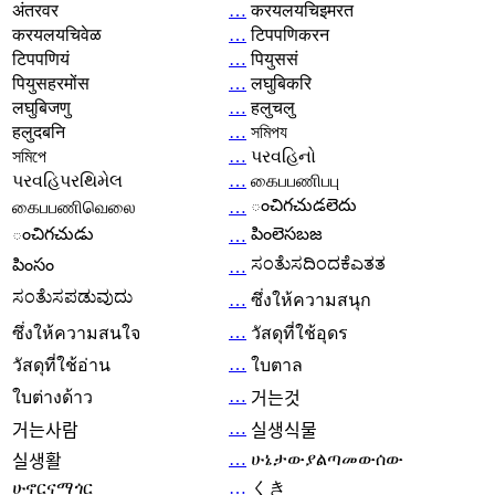
अंतरवर
…
करयलयचिइमरत
करयलयचिवेळ
…
टिपपणिकरन
टिपपणियं
…
पियुससं
पियुसहरमोंस
…
लघुबिकरि
लघुबिजणु
…
हलुचलु
हलुदबनि
…
সমিপয
সমিপে
…
પરવહિનો
પરવહિપરથિમેલ
…
கைபபணிபபு
ంచిగచుడలెదు
கைபபணிவெலை
…
ంచిగచుడు
పింలెసబజ
…
ಸಂತೆುಸದಿಂದಕೆಎತತ
పింసం
…
ಸಂತೆುಸಪಡುವುದು
…
ซึ่งให้ความสนุก
…
ซึ่งให้ความสนใจ
วัสดุที่ใช้อุดร
…
วัสดุที่ใช้อ่าน
ใบตาล
…
ใบต่างด้าว
거는것
…
거는사람
실생식물
…
ሁኔታውያልጣመውሰው
실생활
ሁኖርናማጎር
…
くき