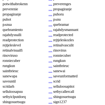
potwithabrokenn
…
preverenges
preverenie
…
propagiranje
propagiranje
…
puhoru
puhot
…
pʌnu
pʌnua
…
quebramar
quebramiento
…
rajahdysmannant
rajahdysnalli
…
readprotected
readprotection
…
rejtjeleskozles
rejtjeleslevel
…
retinalvasculit
retinalvisualfi
…
rinovirus
rinoviruso
…
ronniecuber
ronniecuber
…
rungkun
rungkun
…
saintbrieuc
saintbrieuc
…
sanewai
sanewapa
…
saveunformatted
saveuntil
…
scrid
scridarh
…
selluloosapitoi
selluloosapuu
…
setbycallercall
setbyiclputdoeq
…
shingosuetsugu
shingosuetsugu
…
sign1237