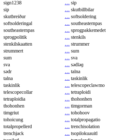
sign1238
…
sip
sip
…
skutbillbilar
skutbreiður
…
softsoldering
softsolderingal
…
southeasternpas
southeasternpas
…
sprogpakkemedet
sprogpolitik
…
stenkils
stenkilskaatten
…
strummer
strummert
…
sum
sum
…
sva
sva
…
sədləɡ
sədr
…
talna
talna
…
taskinlik
taskinlik
…
telescopeclawmo
telescopecollar
…
tetraploidi
tetraploidia
…
thohonhen
thohonhen
…
timgorman
timgriut
…
tohohoov
tohoicung
…
totalpropagatio
totalpropellerd
…
trenchisolation
trenchjack
…
tsopilokuauitl