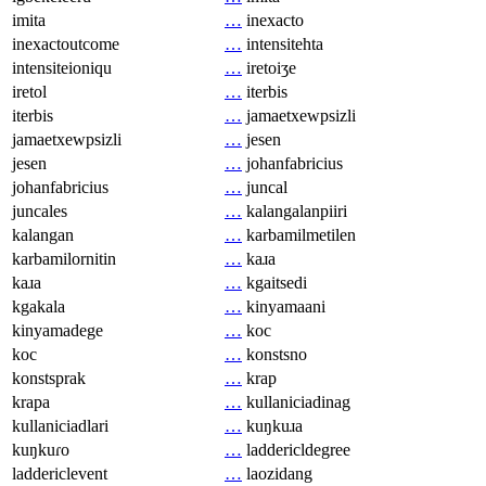
imita
…
inexacto
inexactoutcome
…
intensitehta
intensiteioniqu
…
iretoiʒe
iretol
…
iterbis
iterbis
…
jamaetxewpsizli
jamaetxewpsizli
…
jesen
jesen
…
johanfabricius
johanfabricius
…
juncal
juncales
…
kalangalanpiiri
kalangan
…
karbamilmetilen
karbamilornitin
…
kaɹa
kaɹa
…
kgaitsedi
kgakala
…
kinyamaani
kinyamadege
…
koc
koc
…
konstsno
konstsprak
…
krap
krapa
…
kullaniciadinag
kullaniciadlari
…
kuŋkuɹa
kuŋkuɾo
…
laddericldegree
laddericlevent
…
laozidang