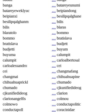
banga
…
batareyeunumi
batareyeweklyuc
…
beipiandong
beipianxi
…
besilipqalghane
besilipqalghanm
…
bilis
bilis
…
blaras
blaratolo
…
bommo
bommo
…
bratislava
bratislava
…
budjett
budjetti
…
buyum
buyuma
…
calumpit
calumpit
…
carloalbertosal
carloalessandro
…
cei
cei
…
changmafang
changmai
…
chihuahuapine
chihuahuaprickl
…
chumado
chumado
…
cjkunifiedideog
cjkunifiedideog
…
clarion
clarionangelfis
…
colmou
colmowo
…
conductapolitic
conductapoll
…
coracinidae