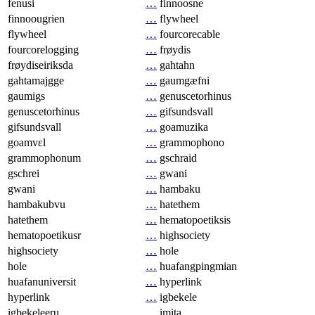
fenusi
…
finnoosne
finnoougrien
…
flywheel
flywheel
…
fourcorecable
fourcorelogging
…
frøydis
frøydiseiriksda
…
gahtahn
gahtamajgge
…
gaumgæfni
gaumigs
…
genuscetorhinus
genuscetorhinus
…
gifsundsvall
gifsundsvall
…
goamuzika
goamvɛl
…
grammophono
grammophonum
…
gschraid
gschrei
…
gwani
gwani
…
hambaku
hambakubvu
…
hatethem
hatethem
…
hematopoetiksis
hematopoetikusr
…
highsociety
highsociety
…
hole
hole
…
huafangpingmian
huafanuniversit
…
hyperlink
hyperlink
…
igbekele
igbekeleeru
…
imita