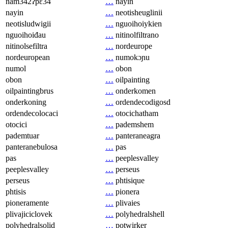
nam342ʔpɛ34
…
nayin
nayin
…
neotisheuglinii
neotisludwigii
…
nguoihoiykien
nguoihoiđau
…
nitinolfiltrano
nitinolsefiltra
…
nordeurope
nordeuropean
…
numokɔɲu
numol
…
obon
obon
…
oilpainting
oilpaintingbrus
…
onderkomen
onderkoning
…
ordendecodigosd
ordendecolocaci
…
otocichatham
otocici
…
pademshem
pademtuar
…
panteraneagra
panteranebulosa
…
pas
pas
…
peeplesvalley
peeplesvalley
…
perseus
perseus
…
phtisique
phtisis
…
pionera
pioneramente
…
plivaies
plivajiciclovek
…
polyhedralshell
polyhedralsolid
…
potwirker