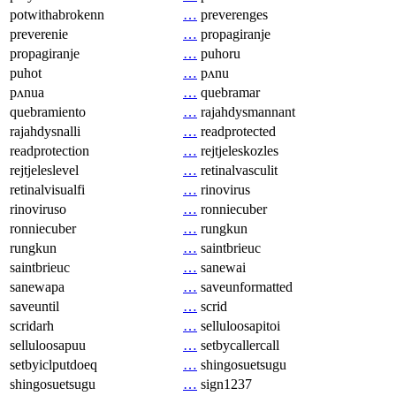
potwithabrokenn
…
preverenges
preverenie
…
propagiranje
propagiranje
…
puhoru
puhot
…
pʌnu
pʌnua
…
quebramar
quebramiento
…
rajahdysmannant
rajahdysnalli
…
readprotected
readprotection
…
rejtjeleskozles
rejtjeleslevel
…
retinalvasculit
retinalvisualfi
…
rinovirus
rinoviruso
…
ronniecuber
ronniecuber
…
rungkun
rungkun
…
saintbrieuc
saintbrieuc
…
sanewai
sanewapa
…
saveunformatted
saveuntil
…
scrid
scridarh
…
selluloosapitoi
selluloosapuu
…
setbycallercall
setbyiclputdoeq
…
shingosuetsugu
shingosuetsugu
…
sign1237