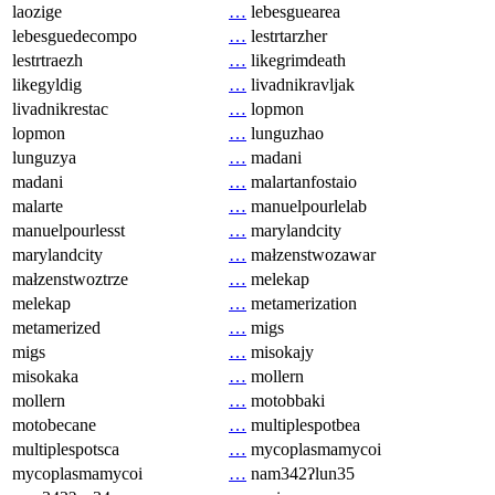
laozige
…
lebesguearea
lebesguedecompo
…
lestrtarzher
lestrtraezh
…
likegrimdeath
likegyldig
…
livadnikravljak
livadnikrestac
…
lopmon
lopmon
…
lunguzhao
lunguzya
…
madani
madani
…
malartanfostaio
malarte
…
manuelpourlelab
manuelpourlesst
…
marylandcity
marylandcity
…
małzenstwozawar
małzenstwoztrze
…
melekap
melekap
…
metamerization
metamerized
…
migs
migs
…
misokajy
misokaka
…
mollern
mollern
…
motobbaki
motobecane
…
multiplespotbea
multiplespotsca
…
mycoplasmamycoi
mycoplasmamycoi
…
nam342ʔlun35