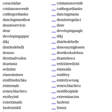
coracinidae
…
cristianonovemb
cristianonovemb
…
cutthegordiankn
cutthegordiankn
…
dancingmania
dancingmarathon
…
deautorregulaci
deautoservicio
…
dene
dene
…
developingangle
developingappar
…
dikj
dikj
…
distritodebelle
distritodebelli
…
donosnymgłosem
donoso
…
drzetkroksdobou
drzetnadvodou
…
dzamuluwa
dzamuna
…
eedzinieedzini
eedzitne
…
elamoida
elamoiminen
…
emilfrey
emilfriedrichka
…
entirelywrong
entiremale
…
ersteschlachtvo
ersteschlachtvo
…
etoidiboipinle
etoifeyinti
…
exterminacion
exterminado
…
faofensi
faofensishil
…
fenusi