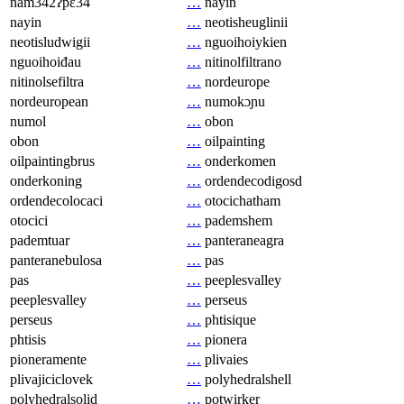
nam342ʔpɛ34
…
nayin
nayin
…
neotisheuglinii
neotisludwigii
…
nguoihoiykien
nguoihoiđau
…
nitinolfiltrano
nitinolsefiltra
…
nordeurope
nordeuropean
…
numokɔɲu
numol
…
obon
obon
…
oilpainting
oilpaintingbrus
…
onderkomen
onderkoning
…
ordendecodigosd
ordendecolocaci
…
otocichatham
otocici
…
pademshem
pademtuar
…
panteraneagra
panteranebulosa
…
pas
pas
…
peeplesvalley
peeplesvalley
…
perseus
perseus
…
phtisique
phtisis
…
pionera
pioneramente
…
plivaies
plivajiciclovek
…
polyhedralshell
polyhedralsolid
…
potwirker