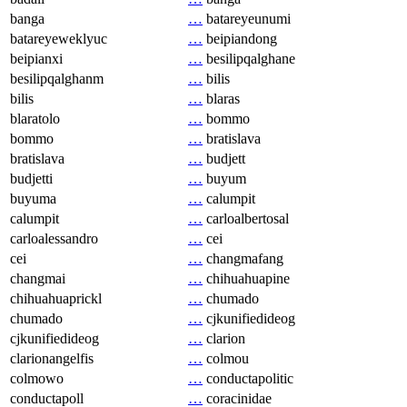
banga
…
batareyeunumi
batareyeweklyuc
…
beipiandong
beipianxi
…
besilipqalghane
besilipqalghanm
…
bilis
bilis
…
blaras
blaratolo
…
bommo
bommo
…
bratislava
bratislava
…
budjett
budjetti
…
buyum
buyuma
…
calumpit
calumpit
…
carloalbertosal
carloalessandro
…
cei
cei
…
changmafang
changmai
…
chihuahuapine
chihuahuaprickl
…
chumado
chumado
…
cjkunifiedideog
cjkunifiedideog
…
clarion
clarionangelfis
…
colmou
colmowo
…
conductapolitic
conductapoll
…
coracinidae