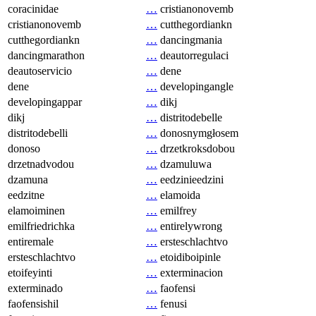
coracinidae
…
cristianonovemb
cristianonovemb
…
cutthegordiankn
cutthegordiankn
…
dancingmania
dancingmarathon
…
deautorregulaci
deautoservicio
…
dene
dene
…
developingangle
developingappar
…
dikj
dikj
…
distritodebelle
distritodebelli
…
donosnymgłosem
donoso
…
drzetkroksdobou
drzetnadvodou
…
dzamuluwa
dzamuna
…
eedzinieedzini
eedzitne
…
elamoida
elamoiminen
…
emilfrey
emilfriedrichka
…
entirelywrong
entiremale
…
ersteschlachtvo
ersteschlachtvo
…
etoidiboipinle
etoifeyinti
…
exterminacion
exterminado
…
faofensi
faofensishil
…
fenusi