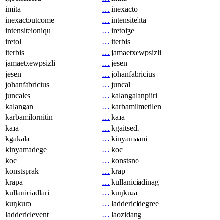
imita
…
inexacto
inexactoutcome
…
intensitehta
intensiteioniqu
…
iretoiʒe
iretol
…
iterbis
iterbis
…
jamaetxewpsizli
jamaetxewpsizli
…
jesen
jesen
…
johanfabricius
johanfabricius
…
juncal
juncales
…
kalangalanpiiri
kalangan
…
karbamilmetilen
karbamilornitin
…
kaɹa
kaɹa
…
kgaitsedi
kgakala
…
kinyamaani
kinyamadege
…
koc
koc
…
konstsno
konstsprak
…
krap
krapa
…
kullaniciadinag
kullaniciadlari
…
kuŋkuɹa
kuŋkuɾo
…
laddericldegree
laddericlevent
…
laozidang