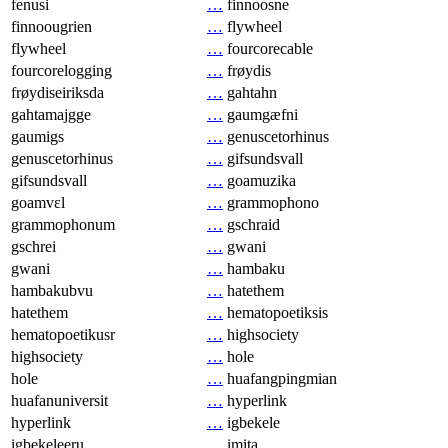
fenusi
…
finnoosne
finnoougrien
…
flywheel
flywheel
…
fourcorecable
fourcorelogging
…
frøydis
frøydiseiriksda
…
gahtahn
gahtamajgge
…
gaumgæfni
gaumigs
…
genuscetorhinus
genuscetorhinus
…
gifsundsvall
gifsundsvall
…
goamuzika
goamvɛl
…
grammophono
grammophonum
…
gschraid
gschrei
…
gwani
gwani
…
hambaku
hambakubvu
…
hatethem
hatethem
…
hematopoetiksis
hematopoetikusr
…
highsociety
highsociety
…
hole
hole
…
huafangpingmian
huafanuniversit
…
hyperlink
hyperlink
…
igbekele
igbekeleeru
…
imita