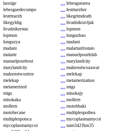
laozige
…
lebesguearea
lebesguedecompo
…
lestrtarzher
lestrtraezh
…
likegrimdeath
likegyldig
…
livadnikravljak
livadnikrestac
…
lopmon
lopmon
…
lunguzhao
lunguzya
…
madani
madani
…
malartanfostaio
malarte
…
manuelpourlelab
manuelpourlesst
…
marylandcity
marylandcity
…
małzenstwozawar
małzenstwoztrze
…
melekap
melekap
…
metamerization
metamerized
…
migs
migs
…
misokajy
misokaka
…
mollern
mollern
…
motobbaki
motobecane
…
multiplespotbea
multiplespotsca
…
mycoplasmamycoi
mycoplasmamycoi
…
nam342ʔlun35