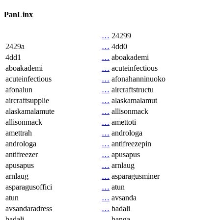
PanLinx
…
24299
2429a
…
4dd0
4dd1
…
aboakademi
aboakademi
…
acuteinfectious
acuteinfectious
…
afonahanninuoko
afonalun
…
aircraftstructu
aircraftsupplie
…
alaskamalamut
alaskamalamute
…
allisonmack
allisonmack
…
amettoti
amettrah
…
androloga
androloga
…
antifreezepin
antifreezer
…
apusapus
apusapus
…
arnlaug
arnlaug
…
asparagusminer
asparagusoffici
…
atun
atun
…
avsanda
avsandaradress
…
badali
badali
…
banga