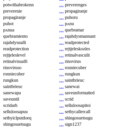
potwithabrokenn
…
preverenges
preverenie
…
propagiranje
propagiranje
…
puhoru
puhot
…
pʌnu
pʌnua
…
quebramar
quebramiento
…
rajahdysmannant
rajahdysnalli
…
readprotected
readprotection
…
rejtjeleskozles
rejtjeleslevel
…
retinalvasculit
retinalvisualfi
…
rinovirus
rinoviruso
…
ronniecuber
ronniecuber
…
rungkun
rungkun
…
saintbrieuc
saintbrieuc
…
sanewai
sanewapa
…
saveunformatted
saveuntil
…
scrid
scridarh
…
selluloosapitoi
selluloosapuu
…
setbycallercall
setbyiclputdoeq
…
shingosuetsugu
shingosuetsugu
…
sign1237