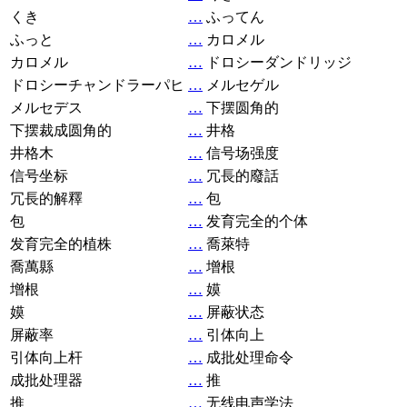
くき
…
ふってん
ふっと
…
カロメル
カロメル
…
ドロシーダンドリッジ
ドロシーチャンドラーパヒ
…
メルセゲル
メルセデス
…
下摆圆角的
下摆裁成圆角的
…
井格
井格木
…
信号场强度
信号坐标
…
冗長的廢話
冗長的解釋
…
包
包
…
发育完全的个体
发育完全的植株
…
喬萊特
喬萬縣
…
增根
增根
…
嫫
嫫
…
屏蔽状态
屏蔽率
…
引体向上
引体向上杆
…
成批处理命令
成批处理器
…
推
推
…
无线电声学法