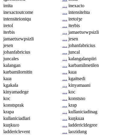
imita
…
inexacto
inexactoutcome
…
intensitehta
intensiteioniqu
…
iretoiʒe
iretol
…
iterbis
iterbis
…
jamaetxewpsizli
jamaetxewpsizli
…
jesen
jesen
…
johanfabricius
johanfabricius
…
juncal
juncales
…
kalangalanpiiri
kalangan
…
karbamilmetilen
karbamilornitin
…
kaɹa
kaɹa
…
kgaitsedi
kgakala
…
kinyamaani
kinyamadege
…
koc
koc
…
konstsno
konstsprak
…
krap
krapa
…
kullaniciadinag
kullaniciadlari
…
kuŋkuɹa
kuŋkuɾo
…
laddericldegree
laddericlevent
…
laozidang