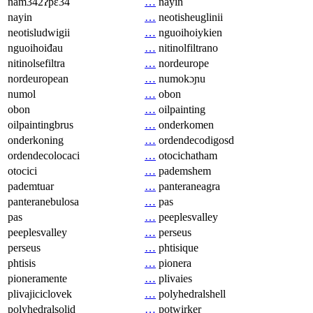
nam342ʔpɛ34
…
nayin
nayin
…
neotisheuglinii
neotisludwigii
…
nguoihoiykien
nguoihoiđau
…
nitinolfiltrano
nitinolsefiltra
…
nordeurope
nordeuropean
…
numokɔɲu
numol
…
obon
obon
…
oilpainting
oilpaintingbrus
…
onderkomen
onderkoning
…
ordendecodigosd
ordendecolocaci
…
otocichatham
otocici
…
pademshem
pademtuar
…
panteraneagra
panteranebulosa
…
pas
pas
…
peeplesvalley
peeplesvalley
…
perseus
perseus
…
phtisique
phtisis
…
pionera
pioneramente
…
plivaies
plivajiciclovek
…
polyhedralshell
polyhedralsolid
…
potwirker