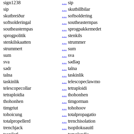
sign1238
…
sip
sip
…
skutbillbilar
skutbreiður
…
softsoldering
softsolderingal
…
southeasternpas
southeasternpas
…
sprogpakkemedet
sprogpolitik
…
stenkils
stenkilskaatten
…
strummer
strummert
…
sum
sum
…
sva
sva
…
sədləɡ
sədr
…
talna
talna
…
taskinlik
taskinlik
…
telescopeclawmo
telescopecollar
…
tetraploidi
tetraploidia
…
thohonhen
thohonhen
…
timgorman
timgriut
…
tohohoov
tohoicung
…
totalpropagatio
totalpropellerd
…
trenchisolation
trenchjack
…
tsopilokuauitl