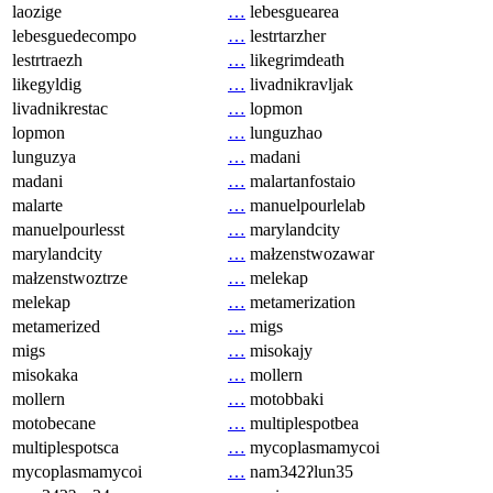
laozige
…
lebesguearea
lebesguedecompo
…
lestrtarzher
lestrtraezh
…
likegrimdeath
likegyldig
…
livadnikravljak
livadnikrestac
…
lopmon
lopmon
…
lunguzhao
lunguzya
…
madani
madani
…
malartanfostaio
malarte
…
manuelpourlelab
manuelpourlesst
…
marylandcity
marylandcity
…
małzenstwozawar
małzenstwoztrze
…
melekap
melekap
…
metamerization
metamerized
…
migs
migs
…
misokajy
misokaka
…
mollern
mollern
…
motobbaki
motobecane
…
multiplespotbea
multiplespotsca
…
mycoplasmamycoi
mycoplasmamycoi
…
nam342ʔlun35