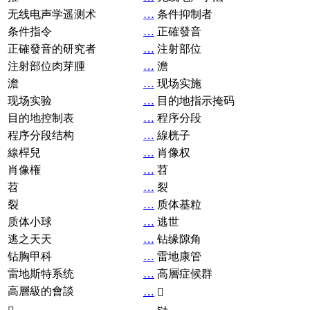
无线电声学遥测术
…
条件抑制者
条件指令
…
正確發音
正確發音的研究者
…
注射部位
注射部位肉芽腫
…
澹
澹
…
现场实施
现场实验
…
目的地指示掩码
目的地控制表
…
程序分段
程序分段结构
…
線桄子
線桿兒
…
肖像权
肖像権
…
苕
苕
…
裂
裂
…
质体基粒
质体小球
…
逃世
逃之天天
…
钻缘隙角
钻胸甲科
…
雷地康管
雷地斯特系统
…
高層症候群
高層級的會談
…
𧘞