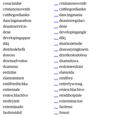
coracinidae
…
cristianonovemb
cristianonovemb
…
cutthegordiankn
cutthegordiankn
…
dancingmania
dancingmarathon
…
deautorregulaci
deautoservicio
…
dene
dene
…
developingangle
developingappar
…
dikj
dikj
…
distritodebelle
distritodebelli
…
donosnymgłosem
donoso
…
drzetkroksdobou
drzetnadvodou
…
dzamuluwa
dzamuna
…
eedzinieedzini
eedzitne
…
elamoida
elamoiminen
…
emilfrey
emilfriedrichka
…
entirelywrong
entiremale
…
ersteschlachtvo
ersteschlachtvo
…
etoidiboipinle
etoifeyinti
…
exterminacion
exterminado
…
faofensi
faofensishil
…
fenusi