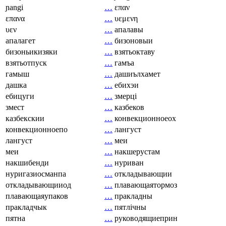
ɲangi
…
επαν
επανα
…
υεμενη
υεν
…
апалавы
апалагет
…
бизоновыи
бизоньикизяки
…
взятьоктаву
взятьотпуск
…
гамъа
гамыш
…
дашиълхамет
дашка
…
ебихэи
ебицуги
…
змерці
змест
…
казбеков
казбекскии
…
конвекционноеох
конвекционноепо
…
лангуст
лангуст
…
меи
меи
…
накшерустам
накшибенди
…
нуриван
нуригазиосманпа
…
откладывающии
откладывающииод
…
плавающаятормоз
плавающаяупаков
…
пракладны
пракладчык
…
пятлічны
пятна
…
руководящиеприн