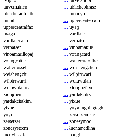
tsopilotl
…
turvelandia
turvemainen
…
ublichephrase
ublicheraufenth
…
umucyo
umud
…
uppercentercam
uppercentralfac
…
uyag
uyaga
…
varillaje
varillatexana
…
verpatse
verpatsen
…
vinoamabile
vinoamarillopaj
…
votingcard
votingcattle
…
walterrudolfhes
walterrussell
…
weishengzhen
weishengzhi
…
wilpirrwari
wilpirrwarri
…
wulawulan
wulawulanma
…
xionghefayu
xionghen
…
yardakcilik
yardakcitakimi
…
yixue
yixue
…
yuygungningtagh
yuyi
…
zersetzendste
zersetzer
…
zonesymbol
zonesysteem
…
łucnamedlina
łucnyliscak
…
ɲangi