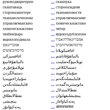
руководящиеприн
…
скашоука
скаштаваць
…
стороназадняя
стороназаинтере
…
тканьмножеств
тканьмолочноиже
…
управляемыизаме
управляемыизано
…
химическиактивн
химическиактивн
…
чятир
чяхбиківара
…
ящикиздубленоик
ящикизподмыла
…
אמבריונאלרהאבדו
אמבריונאם
…
מרכזהאמנויותברב
מרכזהביצועים
…
اغافتيكويلانا
…
بالىياتقۇقاناشم
اغافسيزالي
…
توپلاميۆگەشلېنت
بالىياتقۇقانيىغ
…
دستمالکلاغی
توپلاميۇچۇرى
…
سۇبياراخنويىد
دستمالگردن
…
قايتايىشلەنگەنم
سۇبياراخنويىديا
…
مانومېتىريەگمەت
قايتايىشلەنگەنن
…
نقطالاستدلال
مانومېتېر
…
يىتچىشلىقھايۋان
نقطالانطلاق
…
پەتەكياۋاغاز
يىتچىشى
…
अंतरवयवसत
پەتەكيۇلتۇز