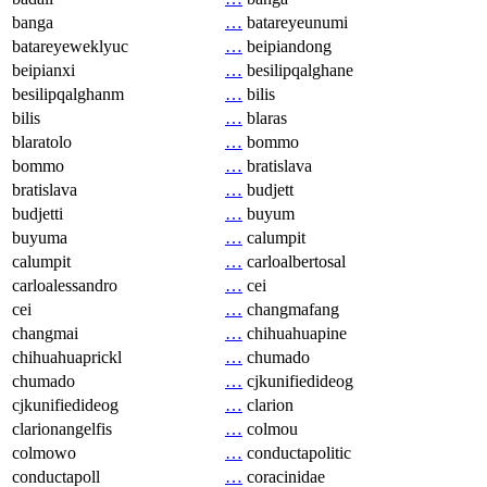
banga
…
batareyeunumi
batareyeweklyuc
…
beipiandong
beipianxi
…
besilipqalghane
besilipqalghanm
…
bilis
bilis
…
blaras
blaratolo
…
bommo
bommo
…
bratislava
bratislava
…
budjett
budjetti
…
buyum
buyuma
…
calumpit
calumpit
…
carloalbertosal
carloalessandro
…
cei
cei
…
changmafang
changmai
…
chihuahuapine
chihuahuaprickl
…
chumado
chumado
…
cjkunifiedideog
cjkunifiedideog
…
clarion
clarionangelfis
…
colmou
colmowo
…
conductapolitic
conductapoll
…
coracinidae