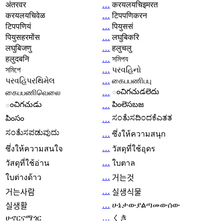
अंतरवर
…
करयलयचिइमरत
करयलयचिवेळ
…
टिपपणिकरन
टिपपणियं
…
पियुससं
पियुसहरमोंस
…
लघुबिकरि
लघुबिजणु
…
हलुचलु
हलुदबनि
…
সমিপয
সমিপে
…
પરવહિનો
પરવહિપરથિમેલ
…
கைபபணிபபு
ంచిగచుడలెదు
கைபபணிவெலை
…
ంచిగచుడు
పింలెసబజ
…
ಸಂತೆುಸದಿಂದಕೆಎತತ
పింసం
…
ಸಂತೆುಸಪಡುವುದು
…
ซึ่งให้ความสนุก
…
ซึ่งให้ความสนใจ
วัสดุที่ใช้อุดร
…
วัสดุที่ใช้อ่าน
ใบตาล
…
ใบต่างด้าว
거는것
…
거는사람
실생식물
…
ሁኔታውያልጣመውሰው
실생활
ሁኖርናማጎር
…
くき