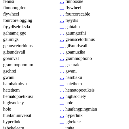
fenusi
…
finnoosne
finnoougrien
…
flywheel
flywheel
…
fourcorecable
fourcorelogging
…
frøydis
frøydiseiriksda
…
gahtahn
gahtamajgge
…
gaumgæfni
gaumigs
…
genuscetorhinus
genuscetorhinus
…
gifsundsvall
gifsundsvall
…
goamuzika
goamvɛl
…
grammophono
grammophonum
…
gschraid
gschrei
…
gwani
gwani
…
hambaku
hambakubvu
…
hatethem
hatethem
…
hematopoetiksis
hematopoetikusr
…
highsociety
highsociety
…
hole
hole
…
huafangpingmian
huafanuniversit
…
hyperlink
hyperlink
…
igbekele
igbekeleeru
…
imita