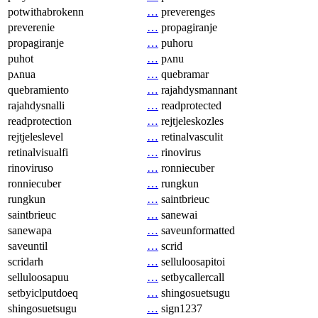
potwithabrokenn
…
preverenges
preverenie
…
propagiranje
propagiranje
…
puhoru
puhot
…
pʌnu
pʌnua
…
quebramar
quebramiento
…
rajahdysmannant
rajahdysnalli
…
readprotected
readprotection
…
rejtjeleskozles
rejtjeleslevel
…
retinalvasculit
retinalvisualfi
…
rinovirus
rinoviruso
…
ronniecuber
ronniecuber
…
rungkun
rungkun
…
saintbrieuc
saintbrieuc
…
sanewai
sanewapa
…
saveunformatted
saveuntil
…
scrid
scridarh
…
selluloosapitoi
selluloosapuu
…
setbycallercall
setbyiclputdoeq
…
shingosuetsugu
shingosuetsugu
…
sign1237