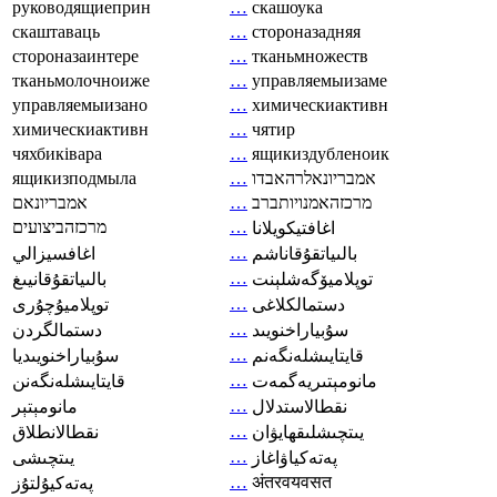
руководящиеприн
…
скашоука
скаштаваць
…
стороназадняя
стороназаинтере
…
тканьмножеств
тканьмолочноиже
…
управляемыизаме
управляемыизано
…
химическиактивн
химическиактивн
…
чятир
чяхбиківара
…
ящикиздубленоик
ящикизподмыла
…
אמבריונאלרהאבדו
אמבריונאם
…
מרכזהאמנויותברב
מרכזהביצועים
…
اغافتيكويلانا
…
بالىياتقۇقاناشم
اغافسيزالي
…
توپلاميۆگەشلېنت
بالىياتقۇقانيىغ
…
دستمالکلاغی
توپلاميۇچۇرى
…
سۇبياراخنويىد
دستمالگردن
…
قايتايىشلەنگەنم
سۇبياراخنويىديا
…
مانومېتىريەگمەت
قايتايىشلەنگەنن
…
نقطالاستدلال
مانومېتېر
…
يىتچىشلىقھايۋان
نقطالانطلاق
…
پەتەكياۋاغاز
يىتچىشى
…
अंतरवयवसत
پەتەكيۇلتۇز