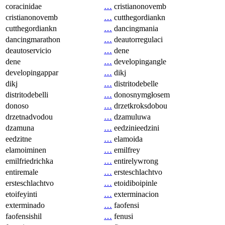
coracinidae
…
cristianonovemb
cristianonovemb
…
cutthegordiankn
cutthegordiankn
…
dancingmania
dancingmarathon
…
deautorregulaci
deautoservicio
…
dene
dene
…
developingangle
developingappar
…
dikj
dikj
…
distritodebelle
distritodebelli
…
donosnymgłosem
donoso
…
drzetkroksdobou
drzetnadvodou
…
dzamuluwa
dzamuna
…
eedzinieedzini
eedzitne
…
elamoida
elamoiminen
…
emilfrey
emilfriedrichka
…
entirelywrong
entiremale
…
ersteschlachtvo
ersteschlachtvo
…
etoidiboipinle
etoifeyinti
…
exterminacion
exterminado
…
faofensi
faofensishil
…
fenusi