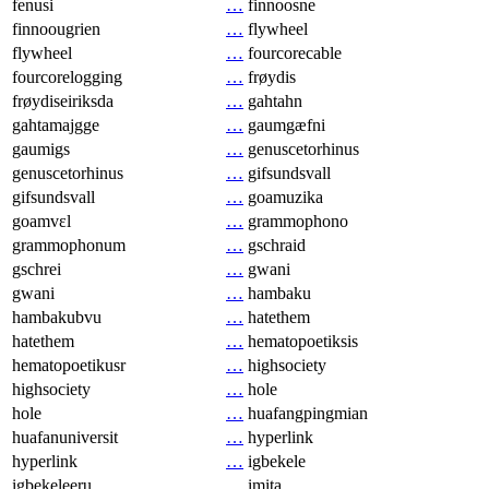
fenusi
…
finnoosne
finnoougrien
…
flywheel
flywheel
…
fourcorecable
fourcorelogging
…
frøydis
frøydiseiriksda
…
gahtahn
gahtamajgge
…
gaumgæfni
gaumigs
…
genuscetorhinus
genuscetorhinus
…
gifsundsvall
gifsundsvall
…
goamuzika
goamvɛl
…
grammophono
grammophonum
…
gschraid
gschrei
…
gwani
gwani
…
hambaku
hambakubvu
…
hatethem
hatethem
…
hematopoetiksis
hematopoetikusr
…
highsociety
highsociety
…
hole
hole
…
huafangpingmian
huafanuniversit
…
hyperlink
hyperlink
…
igbekele
igbekeleeru
…
imita