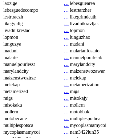
laozige
…
lebesguearea
lebesguedecompo
…
lestrtarzher
lestrtraezh
…
likegrimdeath
likegyldig
…
livadnikravljak
livadnikrestac
…
lopmon
lopmon
…
lunguzhao
lunguzya
…
madani
madani
…
malartanfostaio
malarte
…
manuelpourlelab
manuelpourlesst
…
marylandcity
marylandcity
…
małzenstwozawar
małzenstwoztrze
…
melekap
melekap
…
metamerization
metamerized
…
migs
migs
…
misokajy
misokaka
…
mollern
mollern
…
motobbaki
motobecane
…
multiplespotbea
multiplespotsca
…
mycoplasmamycoi
mycoplasmamycoi
…
nam342ʔlun35