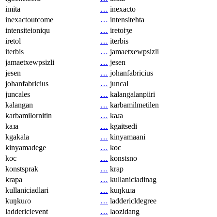
imita
…
inexacto
inexactoutcome
…
intensitehta
intensiteioniqu
…
iretoiʒe
iretol
…
iterbis
iterbis
…
jamaetxewpsizli
jamaetxewpsizli
…
jesen
jesen
…
johanfabricius
johanfabricius
…
juncal
juncales
…
kalangalanpiiri
kalangan
…
karbamilmetilen
karbamilornitin
…
kaɹa
kaɹa
…
kgaitsedi
kgakala
…
kinyamaani
kinyamadege
…
koc
koc
…
konstsno
konstsprak
…
krap
krapa
…
kullaniciadinag
kullaniciadlari
…
kuŋkuɹa
kuŋkuɾo
…
laddericldegree
laddericlevent
…
laozidang