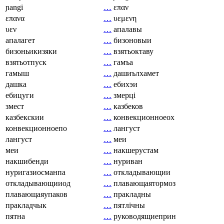
ɲangi
…
επαν
επανα
…
υεμενη
υεν
…
апалавы
апалагет
…
бизоновыи
бизоньикизяки
…
взятьоктаву
взятьотпуск
…
гамъа
гамыш
…
дашиълхамет
дашка
…
ебихэи
ебицуги
…
змерці
змест
…
казбеков
казбекскии
…
конвекционноеох
конвекционноепо
…
лангуст
лангуст
…
меи
меи
…
накшерустам
накшибенди
…
нуриван
нуригазиосманпа
…
откладывающии
откладывающииод
…
плавающаятормоз
плавающаяупаков
…
пракладны
пракладчык
…
пятлічны
пятна
…
руководящиеприн