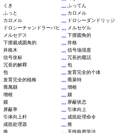
くき
…
ふってん
ふっと
…
カロメル
カロメル
…
ドロシーダンドリッジ
ドロシーチャンドラーパヒ
…
メルセゲル
メルセデス
…
下摆圆角的
下摆裁成圆角的
…
井格
井格木
…
信号场强度
信号坐标
…
冗長的廢話
冗長的解釋
…
包
包
…
发育完全的个体
发育完全的植株
…
喬萊特
喬萬縣
…
增根
增根
…
嫫
嫫
…
屏蔽状态
屏蔽率
…
引体向上
引体向上杆
…
成批处理命令
成批处理器
…
推
推
…
无线电声学法