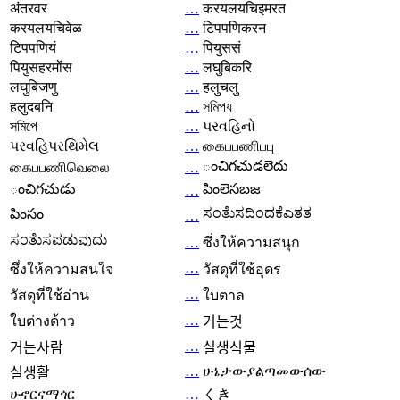
अंतरवर
…
करयलयचिइमरत
करयलयचिवेळ
…
टिपपणिकरन
टिपपणियं
…
पियुससं
पियुसहरमोंस
…
लघुबिकरि
लघुबिजणु
…
हलुचलु
हलुदबनि
…
সমিপয
সমিপে
…
પરવહિનો
પરવહિપરથિમેલ
…
கைபபணிபபு
ంచిగచుడలెదు
கைபபணிவெலை
…
ంచిగచుడు
పింలెసబజ
…
ಸಂತೆುಸದಿಂದಕೆಎತತ
పింసం
…
ಸಂತೆುಸಪಡುವುದು
…
ซึ่งให้ความสนุก
…
ซึ่งให้ความสนใจ
วัสดุที่ใช้อุดร
…
วัสดุที่ใช้อ่าน
ใบตาล
…
ใบต่างด้าว
거는것
…
거는사람
실생식물
…
ሁኔታውያልጣመውሰው
실생활
ሁኖርናማጎር
…
くき