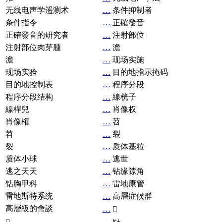
无线电声学遥测术
…
条件抑制者
条件指令
…
正確發音
正確發音的研究者
…
注射部位
注射部位肉芽腫
…
澹
澹
…
现场实施
现场实验
…
目的地指示掩码
目的地控制表
…
程序分段
程序分段结构
…
線桄子
線桿兒
…
肖像权
肖像権
…
苕
苕
…
裂
裂
…
质体基粒
质体小球
…
逃世
逃之天天
…
钻缘隙角
钻胸甲科
…
雷地康管
雷地斯特系统
…
高層症候群
高層級的會談
…
𧘞