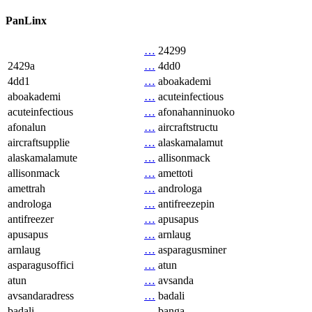
PanLinx
…
24299
2429a
…
4dd0
4dd1
…
aboakademi
aboakademi
…
acuteinfectious
acuteinfectious
…
afonahanninuoko
afonalun
…
aircraftstructu
aircraftsupplie
…
alaskamalamut
alaskamalamute
…
allisonmack
allisonmack
…
amettoti
amettrah
…
androloga
androloga
…
antifreezepin
antifreezer
…
apusapus
apusapus
…
arnlaug
arnlaug
…
asparagusminer
asparagusoffici
…
atun
atun
…
avsanda
avsandaradress
…
badali
badali
…
banga