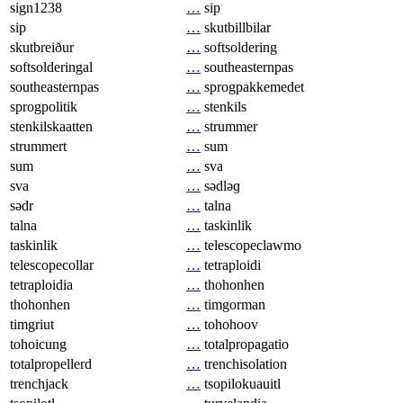
sign1238
…
sip
sip
…
skutbillbilar
skutbreiður
…
softsoldering
softsolderingal
…
southeasternpas
southeasternpas
…
sprogpakkemedet
sprogpolitik
…
stenkils
stenkilskaatten
…
strummer
strummert
…
sum
sum
…
sva
sva
…
sədləɡ
sədr
…
talna
talna
…
taskinlik
taskinlik
…
telescopeclawmo
telescopecollar
…
tetraploidi
tetraploidia
…
thohonhen
thohonhen
…
timgorman
timgriut
…
tohohoov
tohoicung
…
totalpropagatio
totalpropellerd
…
trenchisolation
trenchjack
…
tsopilokuauitl