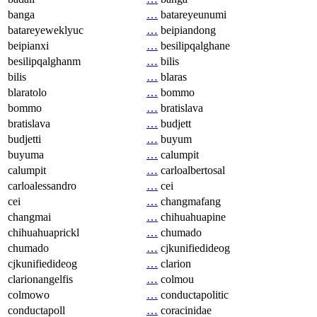
banga
…
batareyeunumi
batareyeweklyuc
…
beipiandong
beipianxi
…
besilipqalghane
besilipqalghanm
…
bilis
bilis
…
blaras
blaratolo
…
bommo
bommo
…
bratislava
bratislava
…
budjett
budjetti
…
buyum
buyuma
…
calumpit
calumpit
…
carloalbertosal
carloalessandro
…
cei
cei
…
changmafang
changmai
…
chihuahuapine
chihuahuaprickl
…
chumado
chumado
…
cjkunifiedideog
cjkunifiedideog
…
clarion
clarionangelfis
…
colmou
colmowo
…
conductapolitic
conductapoll
…
coracinidae