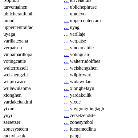
tsopilotl
…
turvelandia
turvemainen
…
ublichephrase
ublicheraufenth
…
umucyo
umud
…
uppercentercam
uppercentralfac
…
uyag
uyaga
…
varillaje
varillatexana
…
verpatse
verpatsen
…
vinoamabile
vinoamarillopaj
…
votingcard
votingcattle
…
walterrudolfhes
walterrussell
…
weishengzhen
weishengzhi
…
wilpirrwari
wilpirrwarri
…
wulawulan
wulawulanma
…
xionghefayu
xionghen
…
yardakcilik
yardakcitakimi
…
yixue
yixue
…
yuygungningtagh
yuyi
…
zersetzendste
zersetzer
…
zonesymbol
zonesysteem
…
łucnamedlina
łucnyliscak
…
ɲangi