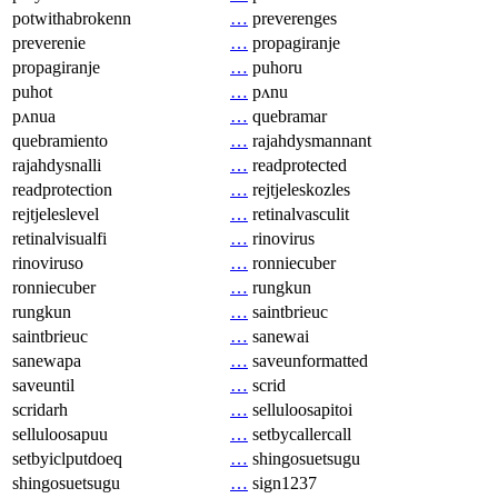
potwithabrokenn
…
preverenges
preverenie
…
propagiranje
propagiranje
…
puhoru
puhot
…
pʌnu
pʌnua
…
quebramar
quebramiento
…
rajahdysmannant
rajahdysnalli
…
readprotected
readprotection
…
rejtjeleskozles
rejtjeleslevel
…
retinalvasculit
retinalvisualfi
…
rinovirus
rinoviruso
…
ronniecuber
ronniecuber
…
rungkun
rungkun
…
saintbrieuc
saintbrieuc
…
sanewai
sanewapa
…
saveunformatted
saveuntil
…
scrid
scridarh
…
selluloosapitoi
selluloosapuu
…
setbycallercall
setbyiclputdoeq
…
shingosuetsugu
shingosuetsugu
…
sign1237