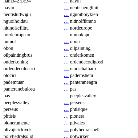
nam342ʔpɛ34
…
nayin
nayin
…
neotisheuglinii
neotisludwigii
…
nguoihoiykien
nguoihoiđau
…
nitinolfiltrano
nitinolsefiltra
…
nordeurope
nordeuropean
…
numokɔɲu
numol
…
obon
obon
…
oilpainting
oilpaintingbrus
…
onderkomen
onderkoning
…
ordendecodigosd
ordendecolocaci
…
otocichatham
otocici
…
pademshem
pademtuar
…
panteraneagra
panteranebulosa
…
pas
pas
…
peeplesvalley
peeplesvalley
…
perseus
perseus
…
phtisique
phtisis
…
pionera
pioneramente
…
plivaies
plivajiciclovek
…
polyhedralshell
polyhedralsolid
…
potwirker