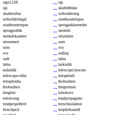
sign1238
…
sip
sip
…
skutbillbilar
skutbreiður
…
softsoldering
softsolderingal
…
southeasternpas
southeasternpas
…
sprogpakkemedet
sprogpolitik
…
stenkils
stenkilskaatten
…
strummer
strummert
…
sum
sum
…
sva
sva
…
sədləɡ
sədr
…
talna
talna
…
taskinlik
taskinlik
…
telescopeclawmo
telescopecollar
…
tetraploidi
tetraploidia
…
thohonhen
thohonhen
…
timgorman
timgriut
…
tohohoov
tohoicung
…
totalpropagatio
totalpropellerd
…
trenchisolation
trenchjack
…
tsopilokuauitl