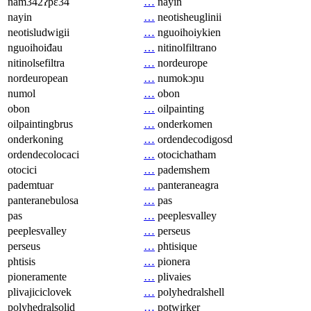
nam342ʔpɛ34
…
nayin
nayin
…
neotisheuglinii
neotisludwigii
…
nguoihoiykien
nguoihoiđau
…
nitinolfiltrano
nitinolsefiltra
…
nordeurope
nordeuropean
…
numokɔɲu
numol
…
obon
obon
…
oilpainting
oilpaintingbrus
…
onderkomen
onderkoning
…
ordendecodigosd
ordendecolocaci
…
otocichatham
otocici
…
pademshem
pademtuar
…
panteraneagra
panteranebulosa
…
pas
pas
…
peeplesvalley
peeplesvalley
…
perseus
perseus
…
phtisique
phtisis
…
pionera
pioneramente
…
plivaies
plivajiciclovek
…
polyhedralshell
polyhedralsolid
…
potwirker