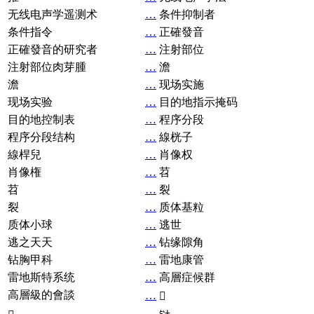
无线电声学遥测术
…
条件抑制者
条件指令
…
正確發音
正確發音的研究者
…
注射部位
注射部位肉芽腫
…
澹
澹
…
现场实施
现场实验
…
目的地指示掩码
目的地控制表
…
程序分段
程序分段结构
…
線桄子
線桿兒
…
肖像权
肖像権
…
苕
苕
…
裂
裂
…
质体基粒
质体小球
…
逃世
逃之天天
…
钻缘隙角
钻胸甲科
…
雷地康管
雷地斯特系统
…
高層症候群
高層級的會談
…
𧘞