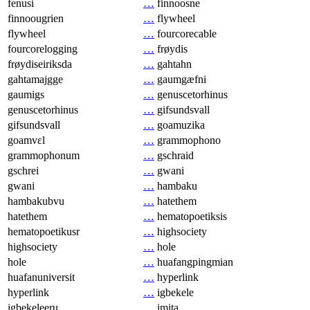
fenusi
…
finnoosne
finnoougrien
…
flywheel
flywheel
…
fourcorecable
fourcorelogging
…
frøydis
frøydiseiriksda
…
gahtahn
gahtamajgge
…
gaumgæfni
gaumigs
…
genuscetorhinus
genuscetorhinus
…
gifsundsvall
gifsundsvall
…
goamuzika
goamvɛl
…
grammophono
grammophonum
…
gschraid
gschrei
…
gwani
gwani
…
hambaku
hambakubvu
…
hatethem
hatethem
…
hematopoetiksis
hematopoetikusr
…
highsociety
highsociety
…
hole
hole
…
huafangpingmian
huafanuniversit
…
hyperlink
hyperlink
…
igbekele
igbekeleeru
…
imita