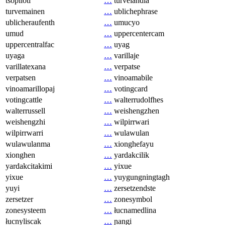
tsopilotl
…
turvelandia
turvemainen
…
ublichephrase
ublicheraufenth
…
umucyo
umud
…
uppercentercam
uppercentralfac
…
uyag
uyaga
…
varillaje
varillatexana
…
verpatse
verpatsen
…
vinoamabile
vinoamarillopaj
…
votingcard
votingcattle
…
walterrudolfhes
walterrussell
…
weishengzhen
weishengzhi
…
wilpirrwari
wilpirrwarri
…
wulawulan
wulawulanma
…
xionghefayu
xionghen
…
yardakcilik
yardakcitakimi
…
yixue
yixue
…
yuygungningtagh
yuyi
…
zersetzendste
zersetzer
…
zonesymbol
zonesysteem
…
łucnamedlina
łucnyliscak
…
ɲangi