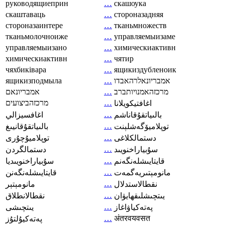
руководящиеприн
…
скашоука
скаштаваць
…
стороназадняя
стороназаинтере
…
тканьмножеств
тканьмолочноиже
…
управляемыизаме
управляемыизано
…
химическиактивн
химическиактивн
…
чятир
чяхбиківара
…
ящикиздубленоик
ящикизподмыла
…
אמבריונאלרהאבדו
אמבריונאם
…
מרכזהאמנויותברב
מרכזהביצועים
…
اغافتيكويلانا
…
بالىياتقۇقاناشم
اغافسيزالي
…
توپلاميۆگەشلېنت
بالىياتقۇقانيىغ
…
دستمالکلاغی
توپلاميۇچۇرى
…
سۇبياراخنويىد
دستمالگردن
…
قايتايىشلەنگەنم
سۇبياراخنويىديا
…
مانومېتىريەگمەت
قايتايىشلەنگەنن
…
نقطالاستدلال
مانومېتېر
…
يىتچىشلىقھايۋان
نقطالانطلاق
…
پەتەكياۋاغاز
يىتچىشى
…
अंतरवयवसत
پەتەكيۇلتۇز