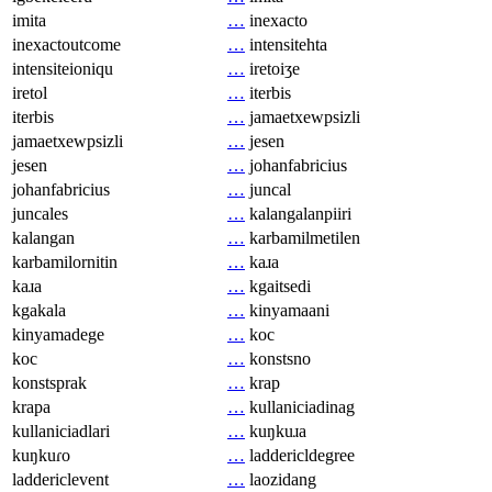
imita
…
inexacto
inexactoutcome
…
intensitehta
intensiteioniqu
…
iretoiʒe
iretol
…
iterbis
iterbis
…
jamaetxewpsizli
jamaetxewpsizli
…
jesen
jesen
…
johanfabricius
johanfabricius
…
juncal
juncales
…
kalangalanpiiri
kalangan
…
karbamilmetilen
karbamilornitin
…
kaɹa
kaɹa
…
kgaitsedi
kgakala
…
kinyamaani
kinyamadege
…
koc
koc
…
konstsno
konstsprak
…
krap
krapa
…
kullaniciadinag
kullaniciadlari
…
kuŋkuɹa
kuŋkuɾo
…
laddericldegree
laddericlevent
…
laozidang