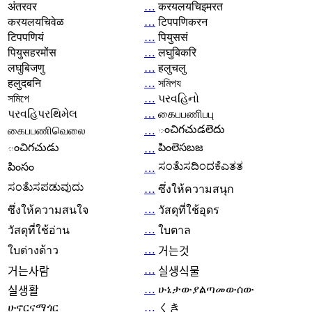
अंतरवर
…
करयलयचिइमरत
करयलयचिवेळ
…
टिपपणिकरन
टिपपणियं
…
पियुससं
पियुसहरमोंस
…
लघुबिकरि
लघुबिजणु
…
हलुचलु
हलुदबनि
…
সমিপয
সমিপে
…
પરવહિનો
પરવહિપરથિમેલ
…
கைபபணிபபு
ంచిగచుడలెదు
கைபபணிவெலை
…
ంచిగచుడు
పింలెసబజ
…
ಸಂತೆುಸದಿಂದಕೆಎತತ
పింసం
…
ಸಂತೆುಸಪಡುವುದು
…
ซึ่งให้ความสนุก
…
ซึ่งให้ความสนใจ
วัสดุที่ใช้อุดร
…
วัสดุที่ใช้อ่าน
ใบตาล
…
ใบต่างด้าว
거는것
…
거는사람
실생식물
…
ሁኔታውያልጣመውሰው
실생활
ሁኖርናማጎር
…
くき