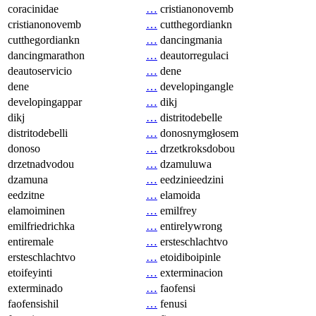
coracinidae
…
cristianonovemb
cristianonovemb
…
cutthegordiankn
cutthegordiankn
…
dancingmania
dancingmarathon
…
deautorregulaci
deautoservicio
…
dene
dene
…
developingangle
developingappar
…
dikj
dikj
…
distritodebelle
distritodebelli
…
donosnymgłosem
donoso
…
drzetkroksdobou
drzetnadvodou
…
dzamuluwa
dzamuna
…
eedzinieedzini
eedzitne
…
elamoida
elamoiminen
…
emilfrey
emilfriedrichka
…
entirelywrong
entiremale
…
ersteschlachtvo
ersteschlachtvo
…
etoidiboipinle
etoifeyinti
…
exterminacion
exterminado
…
faofensi
faofensishil
…
fenusi