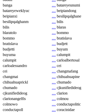
banga
…
batareyeunumi
batareyeweklyuc
…
beipiandong
beipianxi
…
besilipqalghane
besilipqalghanm
…
bilis
bilis
…
blaras
blaratolo
…
bommo
bommo
…
bratislava
bratislava
…
budjett
budjetti
…
buyum
buyuma
…
calumpit
calumpit
…
carloalbertosal
carloalessandro
…
cei
cei
…
changmafang
changmai
…
chihuahuapine
chihuahuaprickl
…
chumado
chumado
…
cjkunifiedideog
cjkunifiedideog
…
clarion
clarionangelfis
…
colmou
colmowo
…
conductapolitic
conductapoll
…
coracinidae