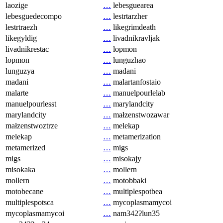
laozige
…
lebesguearea
lebesguedecompo
…
lestrtarzher
lestrtraezh
…
likegrimdeath
likegyldig
…
livadnikravljak
livadnikrestac
…
lopmon
lopmon
…
lunguzhao
lunguzya
…
madani
madani
…
malartanfostaio
malarte
…
manuelpourlelab
manuelpourlesst
…
marylandcity
marylandcity
…
małzenstwozawar
małzenstwoztrze
…
melekap
melekap
…
metamerization
metamerized
…
migs
migs
…
misokajy
misokaka
…
mollern
mollern
…
motobbaki
motobecane
…
multiplespotbea
multiplespotsca
…
mycoplasmamycoi
mycoplasmamycoi
…
nam342ʔlun35