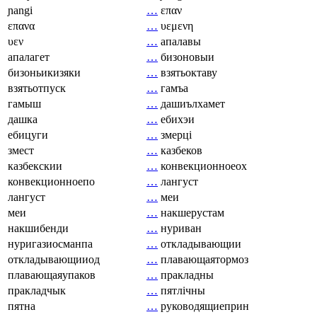
ɲangi
…
επαν
επανα
…
υεμενη
υεν
…
апалавы
апалагет
…
бизоновыи
бизоньикизяки
…
взятьоктаву
взятьотпуск
…
гамъа
гамыш
…
дашиълхамет
дашка
…
ебихэи
ебицуги
…
змерці
змест
…
казбеков
казбекскии
…
конвекционноеох
конвекционноепо
…
лангуст
лангуст
…
меи
меи
…
накшерустам
накшибенди
…
нуриван
нуригазиосманпа
…
откладывающии
откладывающииод
…
плавающаятормоз
плавающаяупаков
…
пракладны
пракладчык
…
пятлічны
пятна
…
руководящиеприн