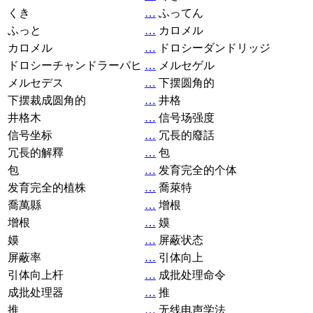
くき
…
ふってん
ふっと
…
カロメル
カロメル
…
ドロシーダンドリッジ
ドロシーチャンドラーパヒ
…
メルセゲル
メルセデス
…
下摆圆角的
下摆裁成圆角的
…
井格
井格木
…
信号场强度
信号坐标
…
冗長的廢話
冗長的解釋
…
包
包
…
发育完全的个体
发育完全的植株
…
喬萊特
喬萬縣
…
增根
增根
…
嫫
嫫
…
屏蔽状态
屏蔽率
…
引体向上
引体向上杆
…
成批处理命令
成批处理器
…
推
推
…
无线电声学法