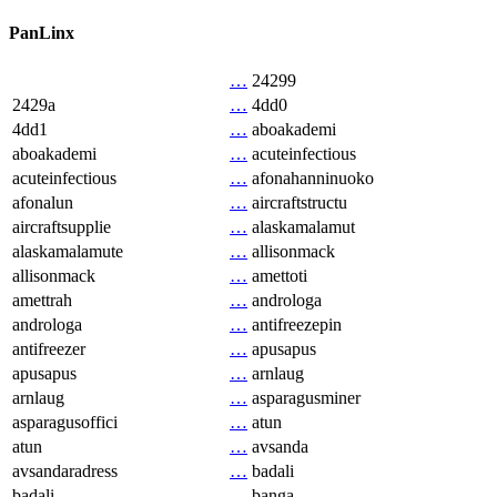
PanLinx
…
24299
2429a
…
4dd0
4dd1
…
aboakademi
aboakademi
…
acuteinfectious
acuteinfectious
…
afonahanninuoko
afonalun
…
aircraftstructu
aircraftsupplie
…
alaskamalamut
alaskamalamute
…
allisonmack
allisonmack
…
amettoti
amettrah
…
androloga
androloga
…
antifreezepin
antifreezer
…
apusapus
apusapus
…
arnlaug
arnlaug
…
asparagusminer
asparagusoffici
…
atun
atun
…
avsanda
avsandaradress
…
badali
badali
…
banga