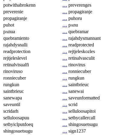
potwithabrokenn
…
preverenges
preverenie
…
propagiranje
propagiranje
…
puhoru
puhot
…
pʌnu
pʌnua
…
quebramar
quebramiento
…
rajahdysmannant
rajahdysnalli
…
readprotected
readprotection
…
rejtjeleskozles
rejtjeleslevel
…
retinalvasculit
retinalvisualfi
…
rinovirus
rinoviruso
…
ronniecuber
ronniecuber
…
rungkun
rungkun
…
saintbrieuc
saintbrieuc
…
sanewai
sanewapa
…
saveunformatted
saveuntil
…
scrid
scridarh
…
selluloosapitoi
selluloosapuu
…
setbycallercall
setbyiclputdoeq
…
shingosuetsugu
shingosuetsugu
…
sign1237