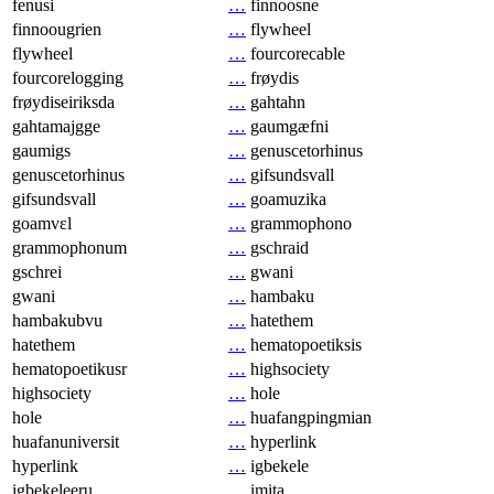
fenusi
…
finnoosne
finnoougrien
…
flywheel
flywheel
…
fourcorecable
fourcorelogging
…
frøydis
frøydiseiriksda
…
gahtahn
gahtamajgge
…
gaumgæfni
gaumigs
…
genuscetorhinus
genuscetorhinus
…
gifsundsvall
gifsundsvall
…
goamuzika
goamvɛl
…
grammophono
grammophonum
…
gschraid
gschrei
…
gwani
gwani
…
hambaku
hambakubvu
…
hatethem
hatethem
…
hematopoetiksis
hematopoetikusr
…
highsociety
highsociety
…
hole
hole
…
huafangpingmian
huafanuniversit
…
hyperlink
hyperlink
…
igbekele
igbekeleeru
…
imita