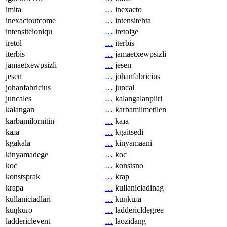
imita
…
inexacto
inexactoutcome
…
intensitehta
intensiteioniqu
…
iretoiʒe
iretol
…
iterbis
iterbis
…
jamaetxewpsizli
jamaetxewpsizli
…
jesen
jesen
…
johanfabricius
johanfabricius
…
juncal
juncales
…
kalangalanpiiri
kalangan
…
karbamilmetilen
karbamilornitin
…
kaɹa
kaɹa
…
kgaitsedi
kgakala
…
kinyamaani
kinyamadege
…
koc
koc
…
konstsno
konstsprak
…
krap
krapa
…
kullaniciadinag
kullaniciadlari
…
kuŋkuɹa
kuŋkuɾo
…
laddericldegree
laddericlevent
…
laozidang