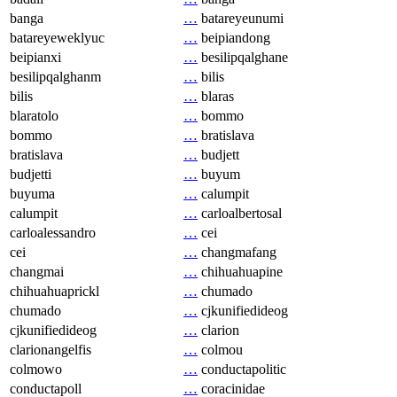
banga
…
batareyeunumi
batareyeweklyuc
…
beipiandong
beipianxi
…
besilipqalghane
besilipqalghanm
…
bilis
bilis
…
blaras
blaratolo
…
bommo
bommo
…
bratislava
bratislava
…
budjett
budjetti
…
buyum
buyuma
…
calumpit
calumpit
…
carloalbertosal
carloalessandro
…
cei
cei
…
changmafang
changmai
…
chihuahuapine
chihuahuaprickl
…
chumado
chumado
…
cjkunifiedideog
cjkunifiedideog
…
clarion
clarionangelfis
…
colmou
colmowo
…
conductapolitic
conductapoll
…
coracinidae