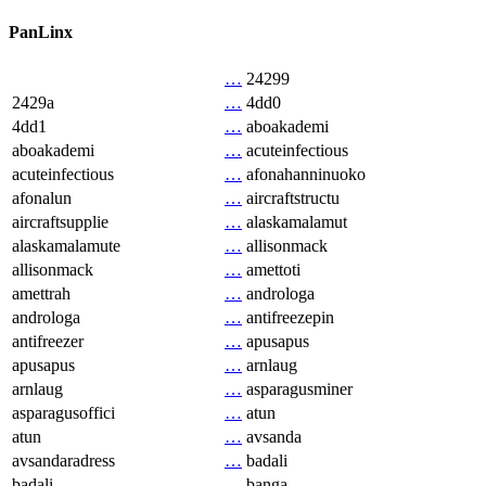
PanLinx
…
24299
2429a
…
4dd0
4dd1
…
aboakademi
aboakademi
…
acuteinfectious
acuteinfectious
…
afonahanninuoko
afonalun
…
aircraftstructu
aircraftsupplie
…
alaskamalamut
alaskamalamute
…
allisonmack
allisonmack
…
amettoti
amettrah
…
androloga
androloga
…
antifreezepin
antifreezer
…
apusapus
apusapus
…
arnlaug
arnlaug
…
asparagusminer
asparagusoffici
…
atun
atun
…
avsanda
avsandaradress
…
badali
badali
…
banga