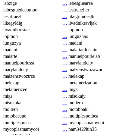
laozige
…
lebesguearea
lebesguedecompo
…
lestrtarzher
lestrtraezh
…
likegrimdeath
likegyldig
…
livadnikravljak
livadnikrestac
…
lopmon
lopmon
…
lunguzhao
lunguzya
…
madani
madani
…
malartanfostaio
malarte
…
manuelpourlelab
manuelpourlesst
…
marylandcity
marylandcity
…
małzenstwozawar
małzenstwoztrze
…
melekap
melekap
…
metamerization
metamerized
…
migs
migs
…
misokajy
misokaka
…
mollern
mollern
…
motobbaki
motobecane
…
multiplespotbea
multiplespotsca
…
mycoplasmamycoi
mycoplasmamycoi
…
nam342ʔlun35