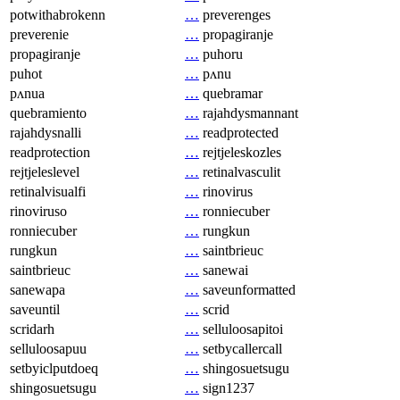
potwithabrokenn
…
preverenges
preverenie
…
propagiranje
propagiranje
…
puhoru
puhot
…
pʌnu
pʌnua
…
quebramar
quebramiento
…
rajahdysmannant
rajahdysnalli
…
readprotected
readprotection
…
rejtjeleskozles
rejtjeleslevel
…
retinalvasculit
retinalvisualfi
…
rinovirus
rinoviruso
…
ronniecuber
ronniecuber
…
rungkun
rungkun
…
saintbrieuc
saintbrieuc
…
sanewai
sanewapa
…
saveunformatted
saveuntil
…
scrid
scridarh
…
selluloosapitoi
selluloosapuu
…
setbycallercall
setbyiclputdoeq
…
shingosuetsugu
shingosuetsugu
…
sign1237