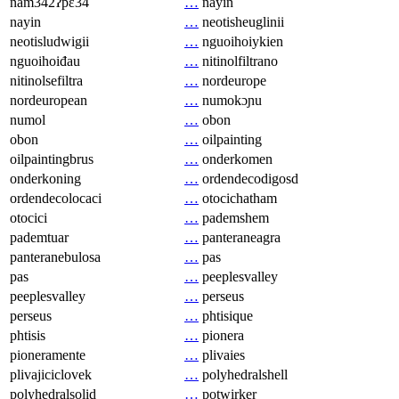
nam342ʔpɛ34
…
nayin
nayin
…
neotisheuglinii
neotisludwigii
…
nguoihoiykien
nguoihoiđau
…
nitinolfiltrano
nitinolsefiltra
…
nordeurope
nordeuropean
…
numokɔɲu
numol
…
obon
obon
…
oilpainting
oilpaintingbrus
…
onderkomen
onderkoning
…
ordendecodigosd
ordendecolocaci
…
otocichatham
otocici
…
pademshem
pademtuar
…
panteraneagra
panteranebulosa
…
pas
pas
…
peeplesvalley
peeplesvalley
…
perseus
perseus
…
phtisique
phtisis
…
pionera
pioneramente
…
plivaies
plivajiciclovek
…
polyhedralshell
polyhedralsolid
…
potwirker