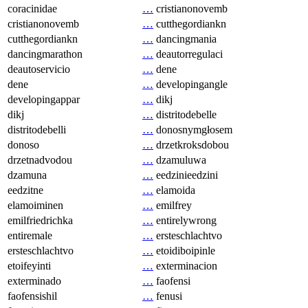
coracinidae
…
cristianonovemb
cristianonovemb
…
cutthegordiankn
cutthegordiankn
…
dancingmania
dancingmarathon
…
deautorregulaci
deautoservicio
…
dene
dene
…
developingangle
developingappar
…
dikj
dikj
…
distritodebelle
distritodebelli
…
donosnymgłosem
donoso
…
drzetkroksdobou
drzetnadvodou
…
dzamuluwa
dzamuna
…
eedzinieedzini
eedzitne
…
elamoida
elamoiminen
…
emilfrey
emilfriedrichka
…
entirelywrong
entiremale
…
ersteschlachtvo
ersteschlachtvo
…
etoidiboipinle
etoifeyinti
…
exterminacion
exterminado
…
faofensi
faofensishil
…
fenusi