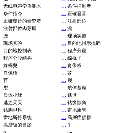
无线电声学遥测术
…
条件抑制者
条件指令
…
正確發音
正確發音的研究者
…
注射部位
注射部位肉芽腫
…
澹
澹
…
现场实施
现场实验
…
目的地指示掩码
目的地控制表
…
程序分段
程序分段结构
…
線桄子
線桿兒
…
肖像权
肖像権
…
苕
苕
…
裂
裂
…
质体基粒
质体小球
…
逃世
逃之天天
…
钻缘隙角
钻胸甲科
…
雷地康管
雷地斯特系统
…
高層症候群
高層級的會談
…
𧘞