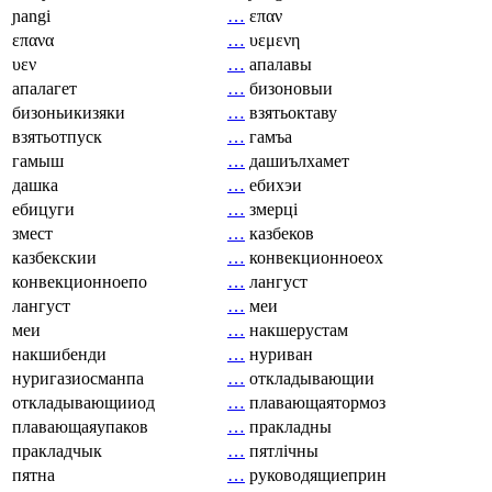
ɲangi
…
επαν
επανα
…
υεμενη
υεν
…
апалавы
апалагет
…
бизоновыи
бизоньикизяки
…
взятьоктаву
взятьотпуск
…
гамъа
гамыш
…
дашиълхамет
дашка
…
ебихэи
ебицуги
…
змерці
змест
…
казбеков
казбекскии
…
конвекционноеох
конвекционноепо
…
лангуст
лангуст
…
меи
меи
…
накшерустам
накшибенди
…
нуриван
нуригазиосманпа
…
откладывающии
откладывающииод
…
плавающаятормоз
плавающаяупаков
…
пракладны
пракладчык
…
пятлічны
пятна
…
руководящиеприн