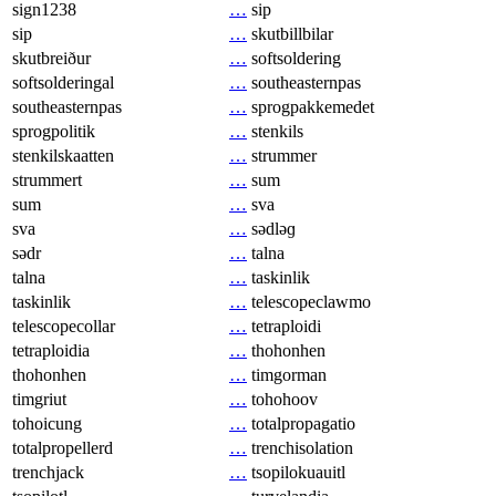
sign1238
…
sip
sip
…
skutbillbilar
skutbreiður
…
softsoldering
softsolderingal
…
southeasternpas
southeasternpas
…
sprogpakkemedet
sprogpolitik
…
stenkils
stenkilskaatten
…
strummer
strummert
…
sum
sum
…
sva
sva
…
sədləɡ
sədr
…
talna
talna
…
taskinlik
taskinlik
…
telescopeclawmo
telescopecollar
…
tetraploidi
tetraploidia
…
thohonhen
thohonhen
…
timgorman
timgriut
…
tohohoov
tohoicung
…
totalpropagatio
totalpropellerd
…
trenchisolation
trenchjack
…
tsopilokuauitl