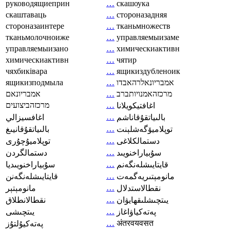
руководящиеприн
…
скашоука
скаштаваць
…
стороназадняя
стороназаинтере
…
тканьмножеств
тканьмолочноиже
…
управляемыизаме
управляемыизано
…
химическиактивн
химическиактивн
…
чятир
чяхбиківара
…
ящикиздубленоик
ящикизподмыла
…
אמבריונאלרהאבדו
אמבריונאם
…
מרכזהאמנויותברב
מרכזהביצועים
…
اغافتيكويلانا
…
بالىياتقۇقاناشم
اغافسيزالي
…
توپلاميۆگەشلېنت
بالىياتقۇقانيىغ
…
دستمالکلاغی
توپلاميۇچۇرى
…
سۇبياراخنويىد
دستمالگردن
…
قايتايىشلەنگەنم
سۇبياراخنويىديا
…
مانومېتىريەگمەت
قايتايىشلەنگەنن
…
نقطالاستدلال
مانومېتېر
…
يىتچىشلىقھايۋان
نقطالانطلاق
…
پەتەكياۋاغاز
يىتچىشى
…
अंतरवयवसत
پەتەكيۇلتۇز