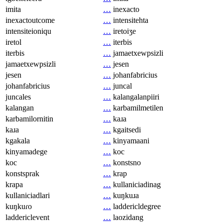
imita
…
inexacto
inexactoutcome
…
intensitehta
intensiteioniqu
…
iretoiʒe
iretol
…
iterbis
iterbis
…
jamaetxewpsizli
jamaetxewpsizli
…
jesen
jesen
…
johanfabricius
johanfabricius
…
juncal
juncales
…
kalangalanpiiri
kalangan
…
karbamilmetilen
karbamilornitin
…
kaɹa
kaɹa
…
kgaitsedi
kgakala
…
kinyamaani
kinyamadege
…
koc
koc
…
konstsno
konstsprak
…
krap
krapa
…
kullaniciadinag
kullaniciadlari
…
kuŋkuɹa
kuŋkuɾo
…
laddericldegree
laddericlevent
…
laozidang