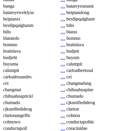
banga
…
batareyeunumi
batareyeweklyuc
…
beipiandong
beipianxi
…
besilipqalghane
besilipqalghanm
…
bilis
bilis
…
blaras
blaratolo
…
bommo
bommo
…
bratislava
bratislava
…
budjett
budjetti
…
buyum
buyuma
…
calumpit
calumpit
…
carloalbertosal
carloalessandro
…
cei
cei
…
changmafang
changmai
…
chihuahuapine
chihuahuaprickl
…
chumado
chumado
…
cjkunifiedideog
cjkunifiedideog
…
clarion
clarionangelfis
…
colmou
colmowo
…
conductapolitic
conductapoll
…
coracinidae