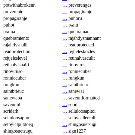
potwithabrokenn
…
preverenges
preverenie
…
propagiranje
propagiranje
…
puhoru
puhot
…
pʌnu
pʌnua
…
quebramar
quebramiento
…
rajahdysmannant
rajahdysnalli
…
readprotected
readprotection
…
rejtjeleskozles
rejtjeleslevel
…
retinalvasculit
retinalvisualfi
…
rinovirus
rinoviruso
…
ronniecuber
ronniecuber
…
rungkun
rungkun
…
saintbrieuc
saintbrieuc
…
sanewai
sanewapa
…
saveunformatted
saveuntil
…
scrid
scridarh
…
selluloosapitoi
selluloosapuu
…
setbycallercall
setbyiclputdoeq
…
shingosuetsugu
shingosuetsugu
…
sign1237