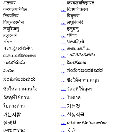
अंतरवर
…
करयलयचिइमरत
करयलयचिवेळ
…
टिपपणिकरन
टिपपणियं
…
पियुससं
पियुसहरमोंस
…
लघुबिकरि
लघुबिजणु
…
हलुचलु
हलुदबनि
…
সমিপয
সমিপে
…
પરવહિનો
પરવહિપરથિમેલ
…
கைபபணிபபு
ంచిగచుడలెదు
கைபபணிவெலை
…
ంచిగచుడు
పింలెసబజ
…
ಸಂತೆುಸದಿಂದಕೆಎತತ
పింసం
…
ಸಂತೆುಸಪಡುವುದು
…
ซึ่งให้ความสนุก
…
ซึ่งให้ความสนใจ
วัสดุที่ใช้อุดร
…
วัสดุที่ใช้อ่าน
ใบตาล
…
ใบต่างด้าว
거는것
…
거는사람
실생식물
…
ሁኔታውያልጣመውሰው
실생활
ሁኖርናማጎር
…
くき