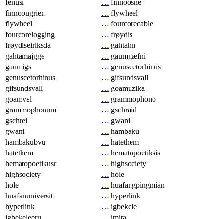
fenusi
…
finnoosne
finnoougrien
…
flywheel
flywheel
…
fourcorecable
fourcorelogging
…
frøydis
frøydiseiriksda
…
gahtahn
gahtamajgge
…
gaumgæfni
gaumigs
…
genuscetorhinus
genuscetorhinus
…
gifsundsvall
gifsundsvall
…
goamuzika
goamvɛl
…
grammophono
grammophonum
…
gschraid
gschrei
…
gwani
gwani
…
hambaku
hambakubvu
…
hatethem
hatethem
…
hematopoetiksis
hematopoetikusr
…
highsociety
highsociety
…
hole
hole
…
huafangpingmian
huafanuniversit
…
hyperlink
hyperlink
…
igbekele
igbekeleeru
…
imita