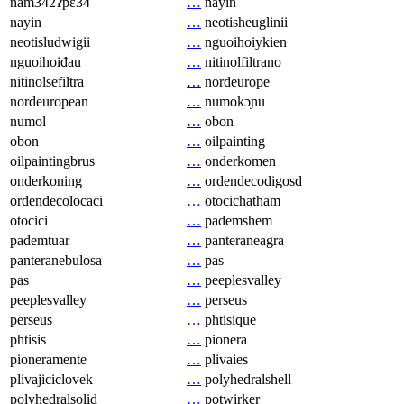
nam342ʔpɛ34
…
nayin
nayin
…
neotisheuglinii
neotisludwigii
…
nguoihoiykien
nguoihoiđau
…
nitinolfiltrano
nitinolsefiltra
…
nordeurope
nordeuropean
…
numokɔɲu
numol
…
obon
obon
…
oilpainting
oilpaintingbrus
…
onderkomen
onderkoning
…
ordendecodigosd
ordendecolocaci
…
otocichatham
otocici
…
pademshem
pademtuar
…
panteraneagra
panteranebulosa
…
pas
pas
…
peeplesvalley
peeplesvalley
…
perseus
perseus
…
phtisique
phtisis
…
pionera
pioneramente
…
plivaies
plivajiciclovek
…
polyhedralshell
polyhedralsolid
…
potwirker