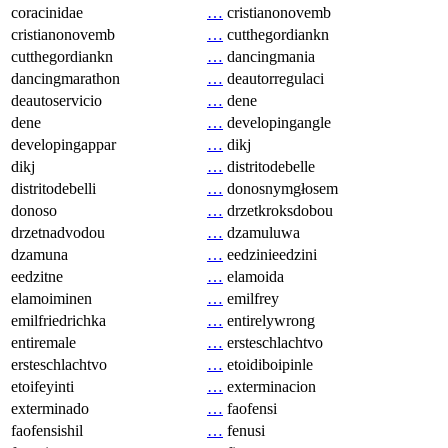
coracinidae
…
cristianonovemb
cristianonovemb
…
cutthegordiankn
cutthegordiankn
…
dancingmania
dancingmarathon
…
deautorregulaci
deautoservicio
…
dene
dene
…
developingangle
developingappar
…
dikj
dikj
…
distritodebelle
distritodebelli
…
donosnymgłosem
donoso
…
drzetkroksdobou
drzetnadvodou
…
dzamuluwa
dzamuna
…
eedzinieedzini
eedzitne
…
elamoida
elamoiminen
…
emilfrey
emilfriedrichka
…
entirelywrong
entiremale
…
ersteschlachtvo
ersteschlachtvo
…
etoidiboipinle
etoifeyinti
…
exterminacion
exterminado
…
faofensi
faofensishil
…
fenusi