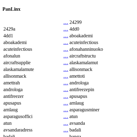
PanLinx
…
24299
2429a
…
4dd0
4dd1
…
aboakademi
aboakademi
…
acuteinfectious
acuteinfectious
…
afonahanninuoko
afonalun
…
aircraftstructu
aircraftsupplie
…
alaskamalamut
alaskamalamute
…
allisonmack
allisonmack
…
amettoti
amettrah
…
androloga
androloga
…
antifreezepin
antifreezer
…
apusapus
apusapus
…
arnlaug
arnlaug
…
asparagusminer
asparagusoffici
…
atun
atun
…
avsanda
avsandaradress
…
badali
badali
…
banga