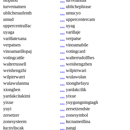
tsopilotl
…
turvelandia
turvemainen
…
ublichephrase
ublicheraufenth
…
umucyo
umud
…
uppercentercam
uppercentralfac
…
uyag
uyaga
…
varillaje
varillatexana
…
verpatse
verpatsen
…
vinoamabile
vinoamarillopaj
…
votingcard
votingcattle
…
walterrudolfhes
walterrussell
…
weishengzhen
weishengzhi
…
wilpirrwari
wilpirrwarri
…
wulawulan
wulawulanma
…
xionghefayu
xionghen
…
yardakcilik
yardakcitakimi
…
yixue
yixue
…
yuygungningtagh
yuyi
…
zersetzendste
zersetzer
…
zonesymbol
zonesysteem
…
łucnamedlina
łucnyliscak
…
ɲangi