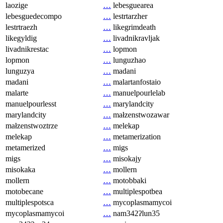
laozige
…
lebesguearea
lebesguedecompo
…
lestrtarzher
lestrtraezh
…
likegrimdeath
likegyldig
…
livadnikravljak
livadnikrestac
…
lopmon
lopmon
…
lunguzhao
lunguzya
…
madani
madani
…
malartanfostaio
malarte
…
manuelpourlelab
manuelpourlesst
…
marylandcity
marylandcity
…
małzenstwozawar
małzenstwoztrze
…
melekap
melekap
…
metamerization
metamerized
…
migs
migs
…
misokajy
misokaka
…
mollern
mollern
…
motobbaki
motobecane
…
multiplespotbea
multiplespotsca
…
mycoplasmamycoi
mycoplasmamycoi
…
nam342ʔlun35