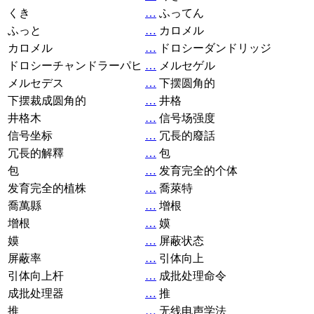
くき
…
ふってん
ふっと
…
カロメル
カロメル
…
ドロシーダンドリッジ
ドロシーチャンドラーパヒ
…
メルセゲル
メルセデス
…
下摆圆角的
下摆裁成圆角的
…
井格
井格木
…
信号场强度
信号坐标
…
冗長的廢話
冗長的解釋
…
包
包
…
发育完全的个体
发育完全的植株
…
喬萊特
喬萬縣
…
增根
增根
…
嫫
嫫
…
屏蔽状态
屏蔽率
…
引体向上
引体向上杆
…
成批处理命令
成批处理器
…
推
推
…
无线电声学法