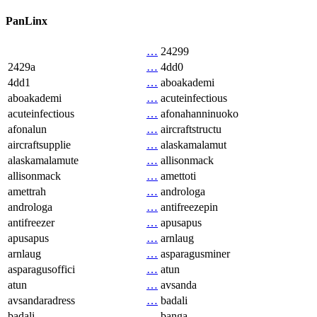
PanLinx
…
24299
2429a
…
4dd0
4dd1
…
aboakademi
aboakademi
…
acuteinfectious
acuteinfectious
…
afonahanninuoko
afonalun
…
aircraftstructu
aircraftsupplie
…
alaskamalamut
alaskamalamute
…
allisonmack
allisonmack
…
amettoti
amettrah
…
androloga
androloga
…
antifreezepin
antifreezer
…
apusapus
apusapus
…
arnlaug
arnlaug
…
asparagusminer
asparagusoffici
…
atun
atun
…
avsanda
avsandaradress
…
badali
badali
…
banga