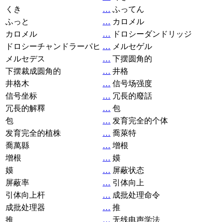
くき
…
ふってん
ふっと
…
カロメル
カロメル
…
ドロシーダンドリッジ
ドロシーチャンドラーパヒ
…
メルセゲル
メルセデス
…
下摆圆角的
下摆裁成圆角的
…
井格
井格木
…
信号场强度
信号坐标
…
冗長的廢話
冗長的解釋
…
包
包
…
发育完全的个体
发育完全的植株
…
喬萊特
喬萬縣
…
增根
增根
…
嫫
嫫
…
屏蔽状态
屏蔽率
…
引体向上
引体向上杆
…
成批处理命令
成批处理器
…
推
推
…
无线电声学法