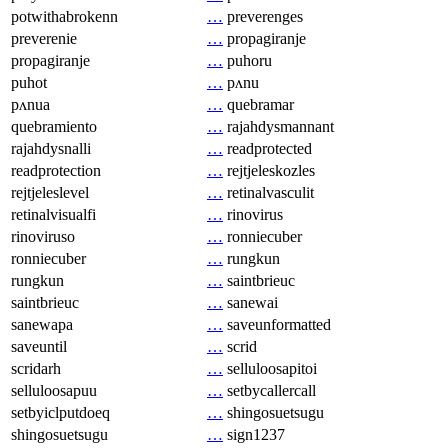
potwithabrokenn
…
preverenges
preverenie
…
propagiranje
propagiranje
…
puhoru
puhot
…
pʌnu
pʌnua
…
quebramar
quebramiento
…
rajahdysmannant
rajahdysnalli
…
readprotected
readprotection
…
rejtjeleskozles
rejtjeleslevel
…
retinalvasculit
retinalvisualfi
…
rinovirus
rinoviruso
…
ronniecuber
ronniecuber
…
rungkun
rungkun
…
saintbrieuc
saintbrieuc
…
sanewai
sanewapa
…
saveunformatted
saveuntil
…
scrid
scridarh
…
selluloosapitoi
selluloosapuu
…
setbycallercall
setbyiclputdoeq
…
shingosuetsugu
shingosuetsugu
…
sign1237