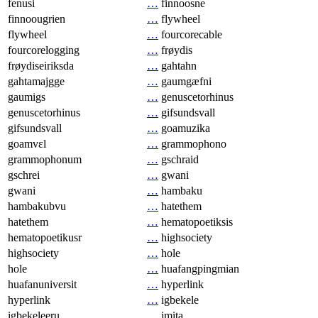
fenusi
…
finnoosne
finnoougrien
…
flywheel
flywheel
…
fourcorecable
fourcorelogging
…
frøydis
frøydiseiriksda
…
gahtahn
gahtamajgge
…
gaumgæfni
gaumigs
…
genuscetorhinus
genuscetorhinus
…
gifsundsvall
gifsundsvall
…
goamuzika
goamvɛl
…
grammophono
grammophonum
…
gschraid
gschrei
…
gwani
gwani
…
hambaku
hambakubvu
…
hatethem
hatethem
…
hematopoetiksis
hematopoetikusr
…
highsociety
highsociety
…
hole
hole
…
huafangpingmian
huafanuniversit
…
hyperlink
hyperlink
…
igbekele
igbekeleeru
…
imita