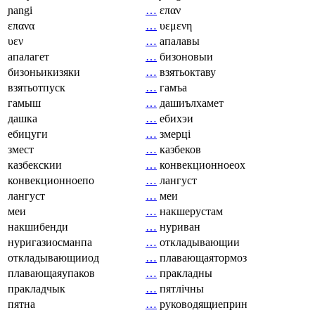
ɲangi
…
επαν
επανα
…
υεμενη
υεν
…
апалавы
апалагет
…
бизоновыи
бизоньикизяки
…
взятьоктаву
взятьотпуск
…
гамъа
гамыш
…
дашиълхамет
дашка
…
ебихэи
ебицуги
…
змерці
змест
…
казбеков
казбекскии
…
конвекционноеох
конвекционноепо
…
лангуст
лангуст
…
меи
меи
…
накшерустам
накшибенди
…
нуриван
нуригазиосманпа
…
откладывающии
откладывающииод
…
плавающаятормоз
плавающаяупаков
…
пракладны
пракладчык
…
пятлічны
пятна
…
руководящиеприн