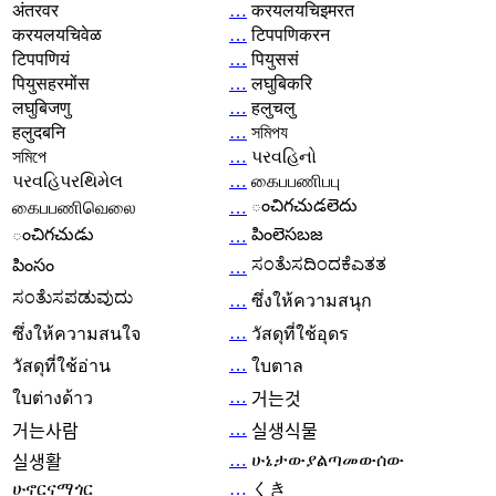
अंतरवर
…
करयलयचिइमरत
करयलयचिवेळ
…
टिपपणिकरन
टिपपणियं
…
पियुससं
पियुसहरमोंस
…
लघुबिकरि
लघुबिजणु
…
हलुचलु
हलुदबनि
…
সমিপয
সমিপে
…
પરવહિનો
પરવહિપરથિમેલ
…
கைபபணிபபு
ంచిగచుడలెదు
கைபபணிவெலை
…
ంచిగచుడు
పింలెసబజ
…
ಸಂತೆುಸದಿಂದಕೆಎತತ
పింసం
…
ಸಂತೆುಸಪಡುವುದು
…
ซึ่งให้ความสนุก
…
ซึ่งให้ความสนใจ
วัสดุที่ใช้อุดร
…
วัสดุที่ใช้อ่าน
ใบตาล
…
ใบต่างด้าว
거는것
…
거는사람
실생식물
…
ሁኔታውያልጣመውሰው
실생활
ሁኖርናማጎር
…
くき