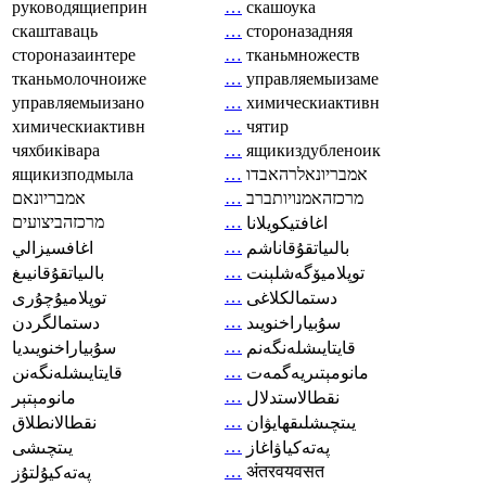
руководящиеприн
…
скашоука
скаштаваць
…
стороназадняя
стороназаинтере
…
тканьмножеств
тканьмолочноиже
…
управляемыизаме
управляемыизано
…
химическиактивн
химическиактивн
…
чятир
чяхбиківара
…
ящикиздубленоик
ящикизподмыла
…
אמבריונאלרהאבדו
אמבריונאם
…
מרכזהאמנויותברב
מרכזהביצועים
…
اغافتيكويلانا
…
بالىياتقۇقاناشم
اغافسيزالي
…
توپلاميۆگەشلېنت
بالىياتقۇقانيىغ
…
دستمالکلاغی
توپلاميۇچۇرى
…
سۇبياراخنويىد
دستمالگردن
…
قايتايىشلەنگەنم
سۇبياراخنويىديا
…
مانومېتىريەگمەت
قايتايىشلەنگەنن
…
نقطالاستدلال
مانومېتېر
…
يىتچىشلىقھايۋان
نقطالانطلاق
…
پەتەكياۋاغاز
يىتچىشى
…
अंतरवयवसत
پەتەكيۇلتۇز