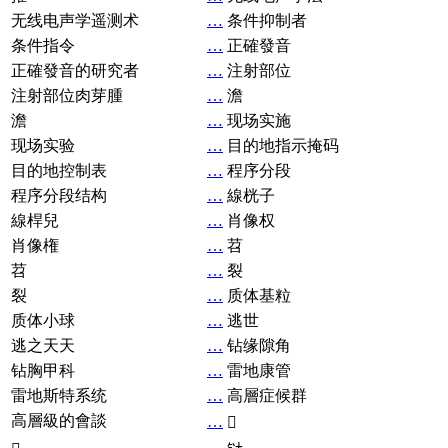
无线电声学遥测术
…
条件抑制者
条件指令
…
正確發音
正確發音的研究者
…
注射部位
注射部位肉芽腫
…
澹
澹
…
现场实施
现场实验
…
目的地指示掩码
目的地控制表
…
程序分段
程序分段结构
…
線桄子
線桿兒
…
肖像权
肖像権
…
苕
苕
…
裂
裂
…
质体基粒
质体小球
…
逃世
逃之天天
…
钻缘隙角
钻胸甲科
…
雷地康管
雷地斯特系统
…
高層症候群
高層級的會談
…
𧘞