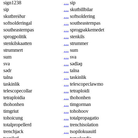
sign1238
…
sip
sip
…
skutbillbilar
skutbreiður
…
softsoldering
softsolderingal
…
southeasternpas
southeasternpas
…
sprogpakkemedet
sprogpolitik
…
stenkils
stenkilskaatten
…
strummer
strummert
…
sum
sum
…
sva
sva
…
sədləɡ
sədr
…
talna
talna
…
taskinlik
taskinlik
…
telescopeclawmo
telescopecollar
…
tetraploidi
tetraploidia
…
thohonhen
thohonhen
…
timgorman
timgriut
…
tohohoov
tohoicung
…
totalpropagatio
totalpropellerd
…
trenchisolation
trenchjack
…
tsopilokuauitl