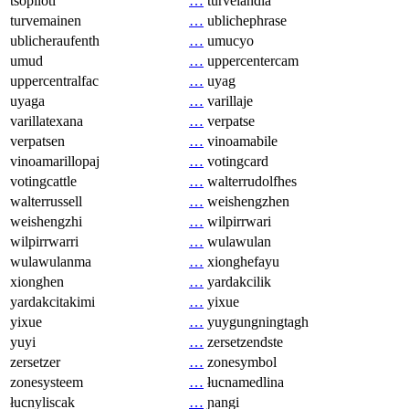
tsopilotl
…
turvelandia
turvemainen
…
ublichephrase
ublicheraufenth
…
umucyo
umud
…
uppercentercam
uppercentralfac
…
uyag
uyaga
…
varillaje
varillatexana
…
verpatse
verpatsen
…
vinoamabile
vinoamarillopaj
…
votingcard
votingcattle
…
walterrudolfhes
walterrussell
…
weishengzhen
weishengzhi
…
wilpirrwari
wilpirrwarri
…
wulawulan
wulawulanma
…
xionghefayu
xionghen
…
yardakcilik
yardakcitakimi
…
yixue
yixue
…
yuygungningtagh
yuyi
…
zersetzendste
zersetzer
…
zonesymbol
zonesysteem
…
łucnamedlina
łucnyliscak
…
ɲangi