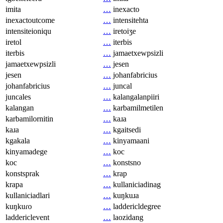
imita
…
inexacto
inexactoutcome
…
intensitehta
intensiteioniqu
…
iretoiʒe
iretol
…
iterbis
iterbis
…
jamaetxewpsizli
jamaetxewpsizli
…
jesen
jesen
…
johanfabricius
johanfabricius
…
juncal
juncales
…
kalangalanpiiri
kalangan
…
karbamilmetilen
karbamilornitin
…
kaɹa
kaɹa
…
kgaitsedi
kgakala
…
kinyamaani
kinyamadege
…
koc
koc
…
konstsno
konstsprak
…
krap
krapa
…
kullaniciadinag
kullaniciadlari
…
kuŋkuɹa
kuŋkuɾo
…
laddericldegree
laddericlevent
…
laozidang