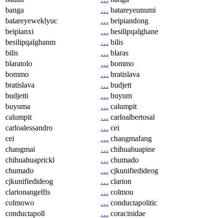
banga
…
batareyeunumi
batareyeweklyuc
…
beipiandong
beipianxi
…
besilipqalghane
besilipqalghanm
…
bilis
bilis
…
blaras
blaratolo
…
bommo
bommo
…
bratislava
bratislava
…
budjett
budjetti
…
buyum
buyuma
…
calumpit
calumpit
…
carloalbertosal
carloalessandro
…
cei
cei
…
changmafang
changmai
…
chihuahuapine
chihuahuaprickl
…
chumado
chumado
…
cjkunifiedideog
cjkunifiedideog
…
clarion
clarionangelfis
…
colmou
colmowo
…
conductapolitic
conductapoll
…
coracinidae