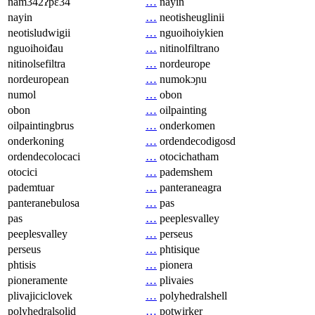
nam342ʔpɛ34
…
nayin
nayin
…
neotisheuglinii
neotisludwigii
…
nguoihoiykien
nguoihoiđau
…
nitinolfiltrano
nitinolsefiltra
…
nordeurope
nordeuropean
…
numokɔɲu
numol
…
obon
obon
…
oilpainting
oilpaintingbrus
…
onderkomen
onderkoning
…
ordendecodigosd
ordendecolocaci
…
otocichatham
otocici
…
pademshem
pademtuar
…
panteraneagra
panteranebulosa
…
pas
pas
…
peeplesvalley
peeplesvalley
…
perseus
perseus
…
phtisique
phtisis
…
pionera
pioneramente
…
plivaies
plivajiciclovek
…
polyhedralshell
polyhedralsolid
…
potwirker