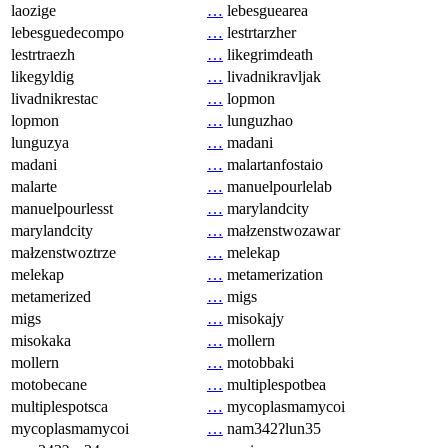
laozige
…
lebesguearea
lebesguedecompo
…
lestrtarzher
lestrtraezh
…
likegrimdeath
likegyldig
…
livadnikravljak
livadnikrestac
…
lopmon
lopmon
…
lunguzhao
lunguzya
…
madani
madani
…
malartanfostaio
malarte
…
manuelpourlelab
manuelpourlesst
…
marylandcity
marylandcity
…
małzenstwozawar
małzenstwoztrze
…
melekap
melekap
…
metamerization
metamerized
…
migs
migs
…
misokajy
misokaka
…
mollern
mollern
…
motobbaki
motobecane
…
multiplespotbea
multiplespotsca
…
mycoplasmamycoi
mycoplasmamycoi
…
nam342ʔlun35