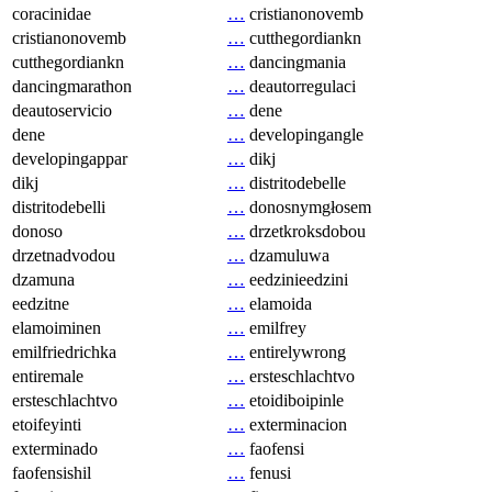
coracinidae
…
cristianonovemb
cristianonovemb
…
cutthegordiankn
cutthegordiankn
…
dancingmania
dancingmarathon
…
deautorregulaci
deautoservicio
…
dene
dene
…
developingangle
developingappar
…
dikj
dikj
…
distritodebelle
distritodebelli
…
donosnymgłosem
donoso
…
drzetkroksdobou
drzetnadvodou
…
dzamuluwa
dzamuna
…
eedzinieedzini
eedzitne
…
elamoida
elamoiminen
…
emilfrey
emilfriedrichka
…
entirelywrong
entiremale
…
ersteschlachtvo
ersteschlachtvo
…
etoidiboipinle
etoifeyinti
…
exterminacion
exterminado
…
faofensi
faofensishil
…
fenusi