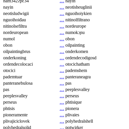
nam342ʔpɛ34
…
nayin
nayin
…
neotisheuglinii
neotisludwigii
…
nguoihoiykien
nguoihoiđau
…
nitinolfiltrano
nitinolsefiltra
…
nordeurope
nordeuropean
…
numokɔɲu
numol
…
obon
obon
…
oilpainting
oilpaintingbrus
…
onderkomen
onderkoning
…
ordendecodigosd
ordendecolocaci
…
otocichatham
otocici
…
pademshem
pademtuar
…
panteraneagra
panteranebulosa
…
pas
pas
…
peeplesvalley
peeplesvalley
…
perseus
perseus
…
phtisique
phtisis
…
pionera
pioneramente
…
plivaies
plivajiciclovek
…
polyhedralshell
polyhedralsolid
…
potwirker