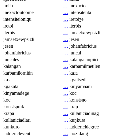
imita
…
inexacto
inexactoutcome
…
intensitehta
intensiteioniqu
…
iretoiʒe
iretol
…
iterbis
iterbis
…
jamaetxewpsizli
jamaetxewpsizli
…
jesen
jesen
…
johanfabricius
johanfabricius
…
juncal
juncales
…
kalangalanpiiri
kalangan
…
karbamilmetilen
karbamilornitin
…
kaɹa
kaɹa
…
kgaitsedi
kgakala
…
kinyamaani
kinyamadege
…
koc
koc
…
konstsno
konstsprak
…
krap
krapa
…
kullaniciadinag
kullaniciadlari
…
kuŋkuɹa
kuŋkuɾo
…
laddericldegree
laddericlevent
…
laozidang