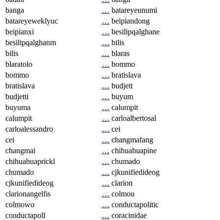
banga
…
batareyeunumi
batareyeweklyuc
…
beipiandong
beipianxi
…
besilipqalghane
besilipqalghanm
…
bilis
bilis
…
blaras
blaratolo
…
bommo
bommo
…
bratislava
bratislava
…
budjett
budjetti
…
buyum
buyuma
…
calumpit
calumpit
…
carloalbertosal
carloalessandro
…
cei
cei
…
changmafang
changmai
…
chihuahuapine
chihuahuaprickl
…
chumado
chumado
…
cjkunifiedideog
cjkunifiedideog
…
clarion
clarionangelfis
…
colmou
colmowo
…
conductapolitic
conductapoll
…
coracinidae