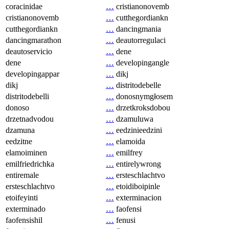
coracinidae
…
cristianonovemb
cristianonovemb
…
cutthegordiankn
cutthegordiankn
…
dancingmania
dancingmarathon
…
deautorregulaci
deautoservicio
…
dene
dene
…
developingangle
developingappar
…
dikj
dikj
…
distritodebelle
distritodebelli
…
donosnymgłosem
donoso
…
drzetkroksdobou
drzetnadvodou
…
dzamuluwa
dzamuna
…
eedzinieedzini
eedzitne
…
elamoida
elamoiminen
…
emilfrey
emilfriedrichka
…
entirelywrong
entiremale
…
ersteschlachtvo
ersteschlachtvo
…
etoidiboipinle
etoifeyinti
…
exterminacion
exterminado
…
faofensi
faofensishil
…
fenusi