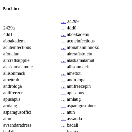
PanLinx
…
24299
2429a
…
4dd0
4dd1
…
aboakademi
aboakademi
…
acuteinfectious
acuteinfectious
…
afonahanninuoko
afonalun
…
aircraftstructu
aircraftsupplie
…
alaskamalamut
alaskamalamute
…
allisonmack
allisonmack
…
amettoti
amettrah
…
androloga
androloga
…
antifreezepin
antifreezer
…
apusapus
apusapus
…
arnlaug
arnlaug
…
asparagusminer
asparagusoffici
…
atun
atun
…
avsanda
avsandaradress
…
badali
badali
…
banga