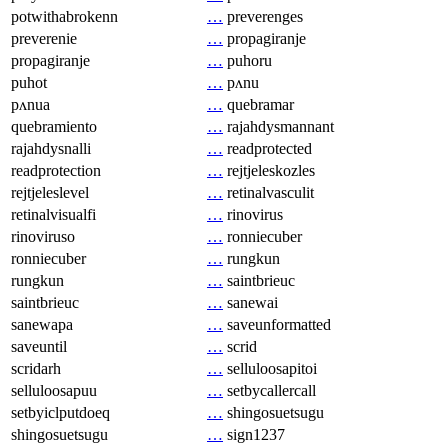
potwithabrokenn
…
preverenges
preverenie
…
propagiranje
propagiranje
…
puhoru
puhot
…
pʌnu
pʌnua
…
quebramar
quebramiento
…
rajahdysmannant
rajahdysnalli
…
readprotected
readprotection
…
rejtjeleskozles
rejtjeleslevel
…
retinalvasculit
retinalvisualfi
…
rinovirus
rinoviruso
…
ronniecuber
ronniecuber
…
rungkun
rungkun
…
saintbrieuc
saintbrieuc
…
sanewai
sanewapa
…
saveunformatted
saveuntil
…
scrid
scridarh
…
selluloosapitoi
selluloosapuu
…
setbycallercall
setbyiclputdoeq
…
shingosuetsugu
shingosuetsugu
…
sign1237