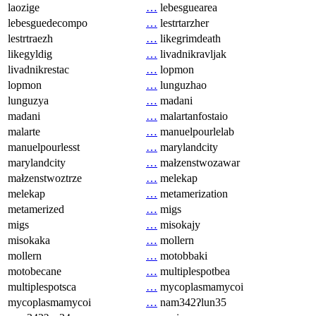
laozige
…
lebesguearea
lebesguedecompo
…
lestrtarzher
lestrtraezh
…
likegrimdeath
likegyldig
…
livadnikravljak
livadnikrestac
…
lopmon
lopmon
…
lunguzhao
lunguzya
…
madani
madani
…
malartanfostaio
malarte
…
manuelpourlelab
manuelpourlesst
…
marylandcity
marylandcity
…
małzenstwozawar
małzenstwoztrze
…
melekap
melekap
…
metamerization
metamerized
…
migs
migs
…
misokajy
misokaka
…
mollern
mollern
…
motobbaki
motobecane
…
multiplespotbea
multiplespotsca
…
mycoplasmamycoi
mycoplasmamycoi
…
nam342ʔlun35