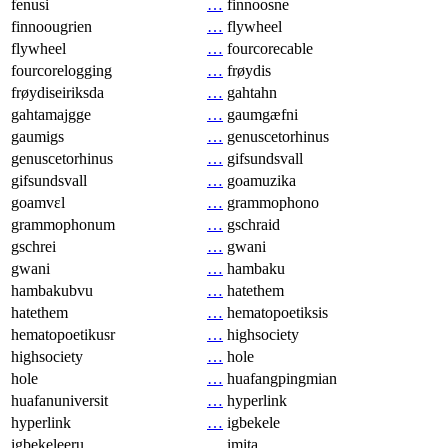
fenusi
…
finnoosne
finnoougrien
…
flywheel
flywheel
…
fourcorecable
fourcorelogging
…
frøydis
frøydiseiriksda
…
gahtahn
gahtamajgge
…
gaumgæfni
gaumigs
…
genuscetorhinus
genuscetorhinus
…
gifsundsvall
gifsundsvall
…
goamuzika
goamvɛl
…
grammophono
grammophonum
…
gschraid
gschrei
…
gwani
gwani
…
hambaku
hambakubvu
…
hatethem
hatethem
…
hematopoetiksis
hematopoetikusr
…
highsociety
highsociety
…
hole
hole
…
huafangpingmian
huafanuniversit
…
hyperlink
hyperlink
…
igbekele
igbekeleeru
…
imita