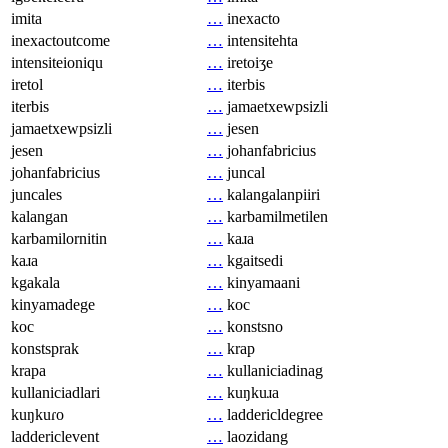
imita
…
inexacto
inexactoutcome
…
intensitehta
intensiteioniqu
…
iretoiʒe
iretol
…
iterbis
iterbis
…
jamaetxewpsizli
jamaetxewpsizli
…
jesen
jesen
…
johanfabricius
johanfabricius
…
juncal
juncales
…
kalangalanpiiri
kalangan
…
karbamilmetilen
karbamilornitin
…
kaɹa
kaɹa
…
kgaitsedi
kgakala
…
kinyamaani
kinyamadege
…
koc
koc
…
konstsno
konstsprak
…
krap
krapa
…
kullaniciadinag
kullaniciadlari
…
kuŋkuɹa
kuŋkuɾo
…
laddericldegree
laddericlevent
…
laozidang