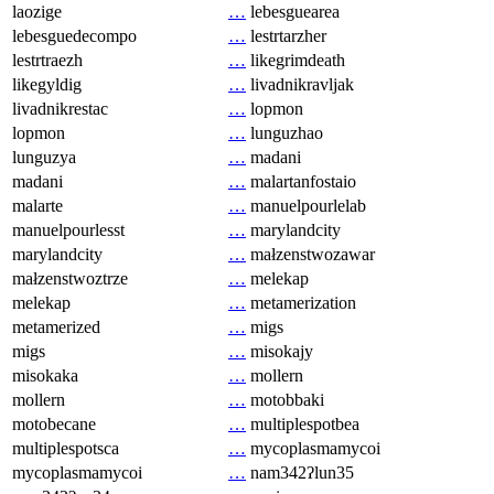
laozige
…
lebesguearea
lebesguedecompo
…
lestrtarzher
lestrtraezh
…
likegrimdeath
likegyldig
…
livadnikravljak
livadnikrestac
…
lopmon
lopmon
…
lunguzhao
lunguzya
…
madani
madani
…
malartanfostaio
malarte
…
manuelpourlelab
manuelpourlesst
…
marylandcity
marylandcity
…
małzenstwozawar
małzenstwoztrze
…
melekap
melekap
…
metamerization
metamerized
…
migs
migs
…
misokajy
misokaka
…
mollern
mollern
…
motobbaki
motobecane
…
multiplespotbea
multiplespotsca
…
mycoplasmamycoi
mycoplasmamycoi
…
nam342ʔlun35