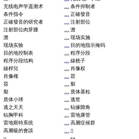
无线电声学遥测术
…
条件抑制者
条件指令
…
正確發音
正確發音的研究者
…
注射部位
注射部位肉芽腫
…
澹
澹
…
现场实施
现场实验
…
目的地指示掩码
目的地控制表
…
程序分段
程序分段结构
…
線桄子
線桿兒
…
肖像权
肖像権
…
苕
苕
…
裂
裂
…
质体基粒
质体小球
…
逃世
逃之天天
…
钻缘隙角
钻胸甲科
…
雷地康管
雷地斯特系统
…
高層症候群
高層級的會談
…
𧘞