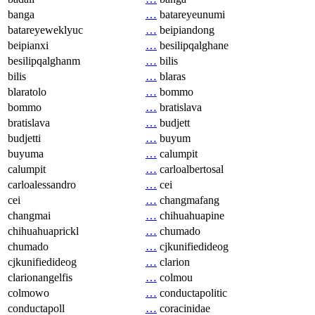
banga
…
batareyeunumi
batareyeweklyuc
…
beipiandong
beipianxi
…
besilipqalghane
besilipqalghanm
…
bilis
bilis
…
blaras
blaratolo
…
bommo
bommo
…
bratislava
bratislava
…
budjett
budjetti
…
buyum
buyuma
…
calumpit
calumpit
…
carloalbertosal
carloalessandro
…
cei
cei
…
changmafang
changmai
…
chihuahuapine
chihuahuaprickl
…
chumado
chumado
…
cjkunifiedideog
cjkunifiedideog
…
clarion
clarionangelfis
…
colmou
colmowo
…
conductapolitic
conductapoll
…
coracinidae