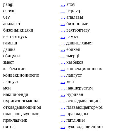
ɲangi
…
επαν
επανα
…
υεμενη
υεν
…
апалавы
апалагет
…
бизоновыи
бизоньикизяки
…
взятьоктаву
взятьотпуск
…
гамъа
гамыш
…
дашиълхамет
дашка
…
ебихэи
ебицуги
…
змерці
змест
…
казбеков
казбекскии
…
конвекционноеох
конвекционноепо
…
лангуст
лангуст
…
меи
меи
…
накшерустам
накшибенди
…
нуриван
нуригазиосманпа
…
откладывающии
откладывающииод
…
плавающаятормоз
плавающаяупаков
…
пракладны
пракладчык
…
пятлічны
пятна
…
руководящиеприн