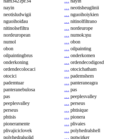
nam342ʔpɛ34
…
nayin
nayin
…
neotisheuglinii
neotisludwigii
…
nguoihoiykien
nguoihoiđau
…
nitinolfiltrano
nitinolsefiltra
…
nordeurope
nordeuropean
…
numokɔɲu
numol
…
obon
obon
…
oilpainting
oilpaintingbrus
…
onderkomen
onderkoning
…
ordendecodigosd
ordendecolocaci
…
otocichatham
otocici
…
pademshem
pademtuar
…
panteraneagra
panteranebulosa
…
pas
pas
…
peeplesvalley
peeplesvalley
…
perseus
perseus
…
phtisique
phtisis
…
pionera
pioneramente
…
plivaies
plivajiciclovek
…
polyhedralshell
polyhedralsolid
…
potwirker