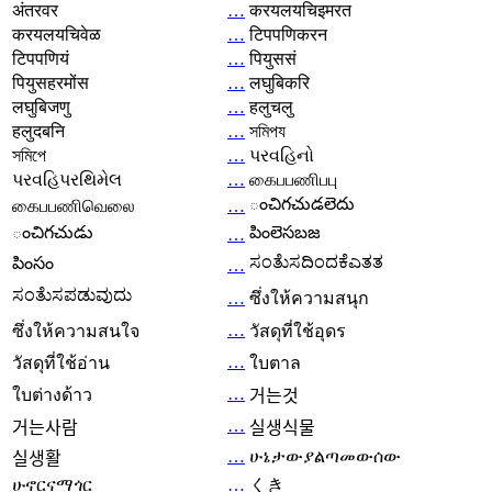
अंतरवर
…
करयलयचिइमरत
करयलयचिवेळ
…
टिपपणिकरन
टिपपणियं
…
पियुससं
पियुसहरमोंस
…
लघुबिकरि
लघुबिजणु
…
हलुचलु
हलुदबनि
…
সমিপয
সমিপে
…
પરવહિનો
પરવહિપરથિમેલ
…
கைபபணிபபு
ంచిగచుడలెదు
கைபபணிவெலை
…
ంచిగచుడు
పింలెసబజ
…
ಸಂತೆುಸದಿಂದಕೆಎತತ
పింసం
…
ಸಂತೆುಸಪಡುವುದು
…
ซึ่งให้ความสนุก
…
ซึ่งให้ความสนใจ
วัสดุที่ใช้อุดร
…
วัสดุที่ใช้อ่าน
ใบตาล
…
ใบต่างด้าว
거는것
…
거는사람
실생식물
…
ሁኔታውያልጣመውሰው
실생활
ሁኖርናማጎር
…
くき