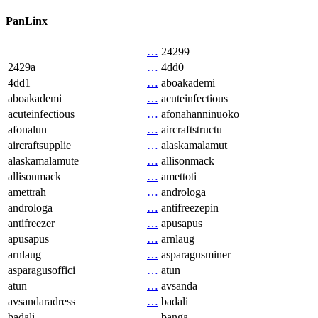
PanLinx
…
24299
2429a
…
4dd0
4dd1
…
aboakademi
aboakademi
…
acuteinfectious
acuteinfectious
…
afonahanninuoko
afonalun
…
aircraftstructu
aircraftsupplie
…
alaskamalamut
alaskamalamute
…
allisonmack
allisonmack
…
amettoti
amettrah
…
androloga
androloga
…
antifreezepin
antifreezer
…
apusapus
apusapus
…
arnlaug
arnlaug
…
asparagusminer
asparagusoffici
…
atun
atun
…
avsanda
avsandaradress
…
badali
badali
…
banga