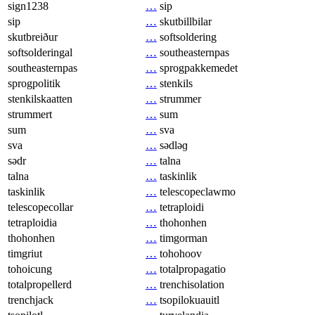
sign1238
…
sip
sip
…
skutbillbilar
skutbreiður
…
softsoldering
softsolderingal
…
southeasternpas
southeasternpas
…
sprogpakkemedet
sprogpolitik
…
stenkils
stenkilskaatten
…
strummer
strummert
…
sum
sum
…
sva
sva
…
sədləɡ
sədr
…
talna
talna
…
taskinlik
taskinlik
…
telescopeclawmo
telescopecollar
…
tetraploidi
tetraploidia
…
thohonhen
thohonhen
…
timgorman
timgriut
…
tohohoov
tohoicung
…
totalpropagatio
totalpropellerd
…
trenchisolation
trenchjack
…
tsopilokuauitl