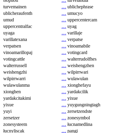
tsopilotl
…
turvelandia
turvemainen
…
ublichephrase
ublicheraufenth
…
umucyo
umud
…
uppercentercam
uppercentralfac
…
uyag
uyaga
…
varillaje
varillatexana
…
verpatse
verpatsen
…
vinoamabile
vinoamarillopaj
…
votingcard
votingcattle
…
walterrudolfhes
walterrussell
…
weishengzhen
weishengzhi
…
wilpirrwari
wilpirrwarri
…
wulawulan
wulawulanma
…
xionghefayu
xionghen
…
yardakcilik
yardakcitakimi
…
yixue
yixue
…
yuygungningtagh
yuyi
…
zersetzendste
zersetzer
…
zonesymbol
zonesysteem
…
łucnamedlina
łucnyliscak
…
ɲangi