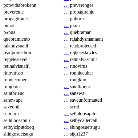
potwithabrokenn
…
preverenges
preverenie
…
propagiranje
propagiranje
…
puhoru
puhot
…
pʌnu
pʌnua
…
quebramar
quebramiento
…
rajahdysmannant
rajahdysnalli
…
readprotected
readprotection
…
rejtjeleskozles
rejtjeleslevel
…
retinalvasculit
retinalvisualfi
…
rinovirus
rinoviruso
…
ronniecuber
ronniecuber
…
rungkun
rungkun
…
saintbrieuc
saintbrieuc
…
sanewai
sanewapa
…
saveunformatted
saveuntil
…
scrid
scridarh
…
selluloosapitoi
selluloosapuu
…
setbycallercall
setbyiclputdoeq
…
shingosuetsugu
shingosuetsugu
…
sign1237