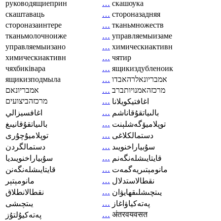
руководящиеприн
…
скашоука
скаштаваць
…
стороназадняя
стороназаинтере
…
тканьмножеств
тканьмолочноиже
…
управляемыизаме
управляемыизано
…
химическиактивн
химическиактивн
…
чятир
чяхбиківара
…
ящикиздубленоик
ящикизподмыла
…
אמבריונאלרהאבדו
אמבריונאם
…
מרכזהאמנויותברב
מרכזהביצועים
…
اغافتيكويلانا
…
بالىياتقۇقاناشم
اغافسيزالي
…
توپلاميۆگەشلېنت
بالىياتقۇقانيىغ
…
دستمالکلاغی
توپلاميۇچۇرى
…
سۇبياراخنويىد
دستمالگردن
…
قايتايىشلەنگەنم
سۇبياراخنويىديا
…
مانومېتىريەگمەت
قايتايىشلەنگەنن
…
نقطالاستدلال
مانومېتېر
…
يىتچىشلىقھايۋان
نقطالانطلاق
…
پەتەكياۋاغاز
يىتچىشى
…
अंतरवयवसत
پەتەكيۇلتۇز