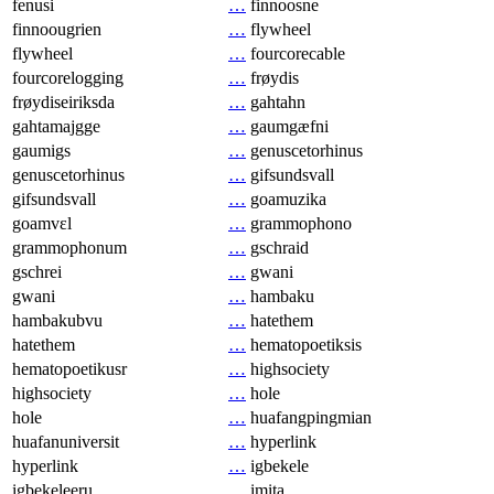
fenusi
…
finnoosne
finnoougrien
…
flywheel
flywheel
…
fourcorecable
fourcorelogging
…
frøydis
frøydiseiriksda
…
gahtahn
gahtamajgge
…
gaumgæfni
gaumigs
…
genuscetorhinus
genuscetorhinus
…
gifsundsvall
gifsundsvall
…
goamuzika
goamvɛl
…
grammophono
grammophonum
…
gschraid
gschrei
…
gwani
gwani
…
hambaku
hambakubvu
…
hatethem
hatethem
…
hematopoetiksis
hematopoetikusr
…
highsociety
highsociety
…
hole
hole
…
huafangpingmian
huafanuniversit
…
hyperlink
hyperlink
…
igbekele
igbekeleeru
…
imita