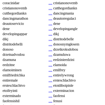
coracinidae
…
cristianonovemb
cristianonovemb
…
cutthegordiankn
cutthegordiankn
…
dancingmania
dancingmarathon
…
deautorregulaci
deautoservicio
…
dene
dene
…
developingangle
developingappar
…
dikj
dikj
…
distritodebelle
distritodebelli
…
donosnymgłosem
donoso
…
drzetkroksdobou
drzetnadvodou
…
dzamuluwa
dzamuna
…
eedzinieedzini
eedzitne
…
elamoida
elamoiminen
…
emilfrey
emilfriedrichka
…
entirelywrong
entiremale
…
ersteschlachtvo
ersteschlachtvo
…
etoidiboipinle
etoifeyinti
…
exterminacion
exterminado
…
faofensi
faofensishil
…
fenusi