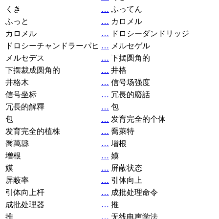
くき
…
ふってん
ふっと
…
カロメル
カロメル
…
ドロシーダンドリッジ
ドロシーチャンドラーパヒ
…
メルセゲル
メルセデス
…
下摆圆角的
下摆裁成圆角的
…
井格
井格木
…
信号场强度
信号坐标
…
冗長的廢話
冗長的解釋
…
包
包
…
发育完全的个体
发育完全的植株
…
喬萊特
喬萬縣
…
增根
增根
…
嫫
嫫
…
屏蔽状态
屏蔽率
…
引体向上
引体向上杆
…
成批处理命令
成批处理器
…
推
推
…
无线电声学法