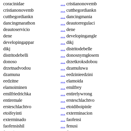
coracinidae
…
cristianonovemb
cristianonovemb
…
cutthegordiankn
cutthegordiankn
…
dancingmania
dancingmarathon
…
deautorregulaci
deautoservicio
…
dene
dene
…
developingangle
developingappar
…
dikj
dikj
…
distritodebelle
distritodebelli
…
donosnymgłosem
donoso
…
drzetkroksdobou
drzetnadvodou
…
dzamuluwa
dzamuna
…
eedzinieedzini
eedzitne
…
elamoida
elamoiminen
…
emilfrey
emilfriedrichka
…
entirelywrong
entiremale
…
ersteschlachtvo
ersteschlachtvo
…
etoidiboipinle
etoifeyinti
…
exterminacion
exterminado
…
faofensi
faofensishil
…
fenusi