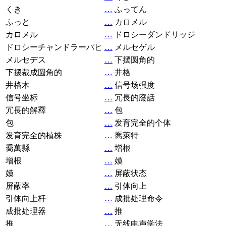
くき
…
ふってん
ふっと
…
カロメル
カロメル
…
ドロシーダンドリッジ
ドロシーチャンドラーパヒ
…
メルセゲル
メルセデス
…
下摆圆角的
下摆裁成圆角的
…
井格
井格木
…
信号场强度
信号坐标
…
冗長的廢話
冗長的解釋
…
包
包
…
发育完全的个体
发育完全的植株
…
喬萊特
喬萬縣
…
增根
增根
…
嫫
嫫
…
屏蔽状态
屏蔽率
…
引体向上
引体向上杆
…
成批处理命令
成批处理器
…
推
推
…
无线电声学法