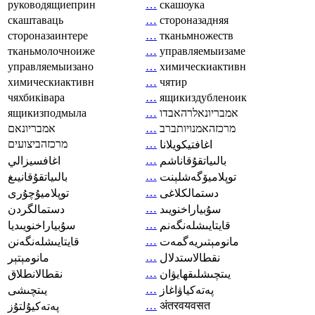
руководящиеприн
…
скашоука
скаштаваць
…
стороназадняя
стороназаинтере
…
тканьмножеств
тканьмолочноиже
…
управляемыизаме
управляемыизано
…
химическиактивн
химическиактивн
…
чятир
чяхбиківара
…
ящикиздубленоик
ящикизподмыла
…
אמבריונאלרהאבדו
אמבריונאם
…
מרכזהאמנויותברב
מרכזהביצועים
…
اغافتيكويلانا
…
بالىياتقۇقاناشم
اغافسيزالي
…
توپلاميۆگەشلېنت
بالىياتقۇقانيىغ
…
دستمالکلاغی
توپلاميۇچۇرى
…
سۇبياراخنويىد
دستمالگردن
…
قايتايىشلەنگەنم
سۇبياراخنويىديا
…
مانومېتىريەگمەت
قايتايىشلەنگەنن
…
نقطالاستدلال
مانومېتېر
…
يىتچىشلىقھايۋان
نقطالانطلاق
…
پەتەكياۋاغاز
يىتچىشى
…
अंतरवयवसत
پەتەكيۇلتۇز