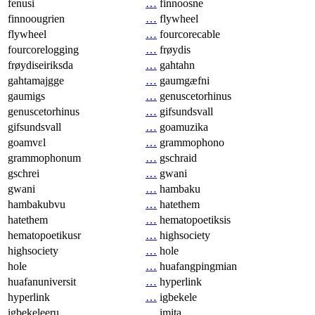
fenusi
…
finnoosne
finnoougrien
…
flywheel
flywheel
…
fourcorecable
fourcorelogging
…
frøydis
frøydiseiriksda
…
gahtahn
gahtamajgge
…
gaumgæfni
gaumigs
…
genuscetorhinus
genuscetorhinus
…
gifsundsvall
gifsundsvall
…
goamuzika
goamvɛl
…
grammophono
grammophonum
…
gschraid
gschrei
…
gwani
gwani
…
hambaku
hambakubvu
…
hatethem
hatethem
…
hematopoetiksis
hematopoetikusr
…
highsociety
highsociety
…
hole
hole
…
huafangpingmian
huafanuniversit
…
hyperlink
hyperlink
…
igbekele
igbekeleeru
…
imita