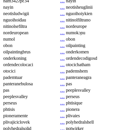
nam342ʔpɛ34
…
nayin
nayin
…
neotisheuglinii
neotisludwigii
…
nguoihoiykien
nguoihoiđau
…
nitinolfiltrano
nitinolsefiltra
…
nordeurope
nordeuropean
…
numokɔɲu
numol
…
obon
obon
…
oilpainting
oilpaintingbrus
…
onderkomen
onderkoning
…
ordendecodigosd
ordendecolocaci
…
otocichatham
otocici
…
pademshem
pademtuar
…
panteraneagra
panteranebulosa
…
pas
pas
…
peeplesvalley
peeplesvalley
…
perseus
perseus
…
phtisique
phtisis
…
pionera
pioneramente
…
plivaies
plivajiciclovek
…
polyhedralshell
polyhedralsolid
…
potwirker