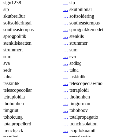
sign1238
…
sip
sip
…
skutbillbilar
skutbreiður
…
softsoldering
softsolderingal
…
southeasternpas
southeasternpas
…
sprogpakkemedet
sprogpolitik
…
stenkils
stenkilskaatten
…
strummer
strummert
…
sum
sum
…
sva
sva
…
sədləɡ
sədr
…
talna
talna
…
taskinlik
taskinlik
…
telescopeclawmo
telescopecollar
…
tetraploidi
tetraploidia
…
thohonhen
thohonhen
…
timgorman
timgriut
…
tohohoov
tohoicung
…
totalpropagatio
totalpropellerd
…
trenchisolation
trenchjack
…
tsopilokuauitl