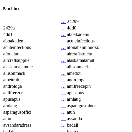
PanLinx
…
24299
2429a
…
4dd0
4dd1
…
aboakademi
aboakademi
…
acuteinfectious
acuteinfectious
…
afonahanninuoko
afonalun
…
aircraftstructu
aircraftsupplie
…
alaskamalamut
alaskamalamute
…
allisonmack
allisonmack
…
amettoti
amettrah
…
androloga
androloga
…
antifreezepin
antifreezer
…
apusapus
apusapus
…
arnlaug
arnlaug
…
asparagusminer
asparagusoffici
…
atun
atun
…
avsanda
avsandaradress
…
badali
badali
…
banga