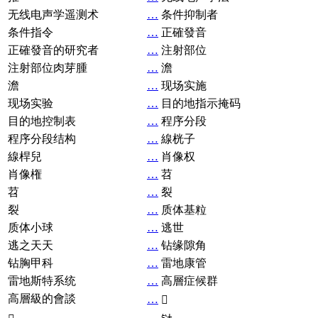
无线电声学遥测术
…
条件抑制者
条件指令
…
正確發音
正確發音的研究者
…
注射部位
注射部位肉芽腫
…
澹
澹
…
现场实施
现场实验
…
目的地指示掩码
目的地控制表
…
程序分段
程序分段结构
…
線桄子
線桿兒
…
肖像权
肖像権
…
苕
苕
…
裂
裂
…
质体基粒
质体小球
…
逃世
逃之天天
…
钻缘隙角
钻胸甲科
…
雷地康管
雷地斯特系统
…
高層症候群
高層級的會談
…
𧘞