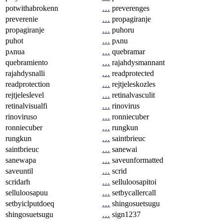
potwithabrokenn
…
preverenges
preverenie
…
propagiranje
propagiranje
…
puhoru
puhot
…
pʌnu
pʌnua
…
quebramar
quebramiento
…
rajahdysmannant
rajahdysnalli
…
readprotected
readprotection
…
rejtjeleskozles
rejtjeleslevel
…
retinalvasculit
retinalvisualfi
…
rinovirus
rinoviruso
…
ronniecuber
ronniecuber
…
rungkun
rungkun
…
saintbrieuc
saintbrieuc
…
sanewai
sanewapa
…
saveunformatted
saveuntil
…
scrid
scridarh
…
selluloosapitoi
selluloosapuu
…
setbycallercall
setbyiclputdoeq
…
shingosuetsugu
shingosuetsugu
…
sign1237