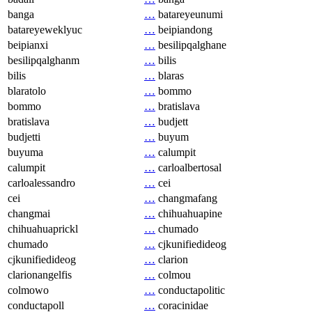
banga
…
batareyeunumi
batareyeweklyuc
…
beipiandong
beipianxi
…
besilipqalghane
besilipqalghanm
…
bilis
bilis
…
blaras
blaratolo
…
bommo
bommo
…
bratislava
bratislava
…
budjett
budjetti
…
buyum
buyuma
…
calumpit
calumpit
…
carloalbertosal
carloalessandro
…
cei
cei
…
changmafang
changmai
…
chihuahuapine
chihuahuaprickl
…
chumado
chumado
…
cjkunifiedideog
cjkunifiedideog
…
clarion
clarionangelfis
…
colmou
colmowo
…
conductapolitic
conductapoll
…
coracinidae