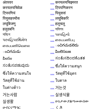
अंतरवर
…
करयलयचिइमरत
करयलयचिवेळ
…
टिपपणिकरन
टिपपणियं
…
पियुससं
पियुसहरमोंस
…
लघुबिकरि
लघुबिजणु
…
हलुचलु
हलुदबनि
…
সমিপয
সমিপে
…
પરવહિનો
પરવહિપરથિમેલ
…
கைபபணிபபு
ంచిగచుడలెదు
கைபபணிவெலை
…
ంచిగచుడు
పింలెసబజ
…
ಸಂತೆುಸದಿಂದಕೆಎತತ
పింసం
…
ಸಂತೆುಸಪಡುವುದು
…
ซึ่งให้ความสนุก
…
ซึ่งให้ความสนใจ
วัสดุที่ใช้อุดร
…
วัสดุที่ใช้อ่าน
ใบตาล
…
ใบต่างด้าว
거는것
…
거는사람
실생식물
…
ሁኔታውያልጣመውሰው
실생활
ሁኖርናማጎር
…
くき