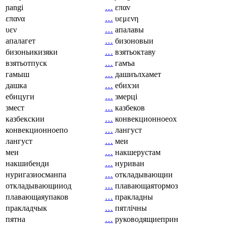
ɲangi
…
επαν
επανα
…
υεμενη
υεν
…
апалавы
апалагет
…
бизоновыи
бизоньикизяки
…
взятьоктаву
взятьотпуск
…
гамъа
гамыш
…
дашиълхамет
дашка
…
ебихэи
ебицуги
…
змерці
змест
…
казбеков
казбекскии
…
конвекционноеох
конвекционноепо
…
лангуст
лангуст
…
меи
меи
…
накшерустам
накшибенди
…
нуриван
нуригазиосманпа
…
откладывающии
откладывающииод
…
плавающаятормоз
плавающаяупаков
…
пракладны
пракладчык
…
пятлічны
пятна
…
руководящиеприн