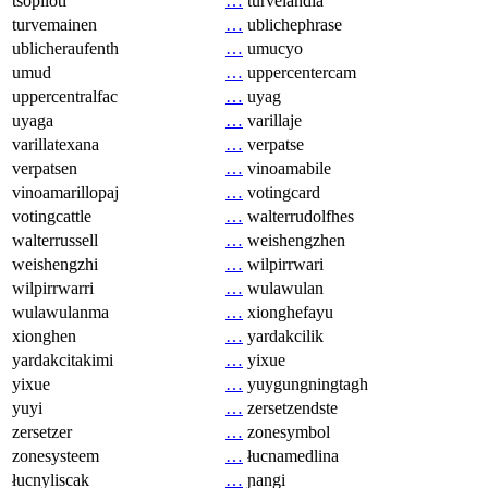
tsopilotl
…
turvelandia
turvemainen
…
ublichephrase
ublicheraufenth
…
umucyo
umud
…
uppercentercam
uppercentralfac
…
uyag
uyaga
…
varillaje
varillatexana
…
verpatse
verpatsen
…
vinoamabile
vinoamarillopaj
…
votingcard
votingcattle
…
walterrudolfhes
walterrussell
…
weishengzhen
weishengzhi
…
wilpirrwari
wilpirrwarri
…
wulawulan
wulawulanma
…
xionghefayu
xionghen
…
yardakcilik
yardakcitakimi
…
yixue
yixue
…
yuygungningtagh
yuyi
…
zersetzendste
zersetzer
…
zonesymbol
zonesysteem
…
łucnamedlina
łucnyliscak
…
ɲangi