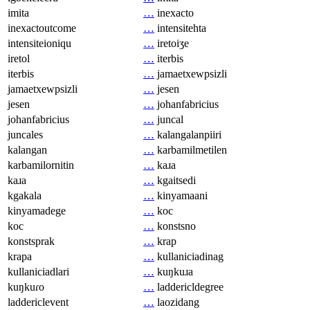
imita
…
inexacto
inexactoutcome
…
intensitehta
intensiteioniqu
…
iretoiʒe
iretol
…
iterbis
iterbis
…
jamaetxewpsizli
jamaetxewpsizli
…
jesen
jesen
…
johanfabricius
johanfabricius
…
juncal
juncales
…
kalangalanpiiri
kalangan
…
karbamilmetilen
karbamilornitin
…
kaɹa
kaɹa
…
kgaitsedi
kgakala
…
kinyamaani
kinyamadege
…
koc
koc
…
konstsno
konstsprak
…
krap
krapa
…
kullaniciadinag
kullaniciadlari
…
kuŋkuɹa
kuŋkuɾo
…
laddericldegree
laddericlevent
…
laozidang