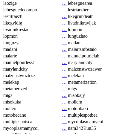
laozige
…
lebesguearea
lebesguedecompo
…
lestrtarzher
lestrtraezh
…
likegrimdeath
likegyldig
…
livadnikravljak
livadnikrestac
…
lopmon
lopmon
…
lunguzhao
lunguzya
…
madani
madani
…
malartanfostaio
malarte
…
manuelpourlelab
manuelpourlesst
…
marylandcity
marylandcity
…
małzenstwozawar
małzenstwoztrze
…
melekap
melekap
…
metamerization
metamerized
…
migs
migs
…
misokajy
misokaka
…
mollern
mollern
…
motobbaki
motobecane
…
multiplespotbea
multiplespotsca
…
mycoplasmamycoi
mycoplasmamycoi
…
nam342ʔlun35