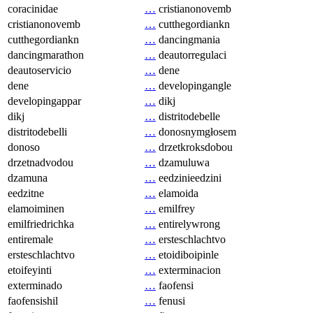
coracinidae
…
cristianonovemb
cristianonovemb
…
cutthegordiankn
cutthegordiankn
…
dancingmania
dancingmarathon
…
deautorregulaci
deautoservicio
…
dene
dene
…
developingangle
developingappar
…
dikj
dikj
…
distritodebelle
distritodebelli
…
donosnymgłosem
donoso
…
drzetkroksdobou
drzetnadvodou
…
dzamuluwa
dzamuna
…
eedzinieedzini
eedzitne
…
elamoida
elamoiminen
…
emilfrey
emilfriedrichka
…
entirelywrong
entiremale
…
ersteschlachtvo
ersteschlachtvo
…
etoidiboipinle
etoifeyinti
…
exterminacion
exterminado
…
faofensi
faofensishil
…
fenusi