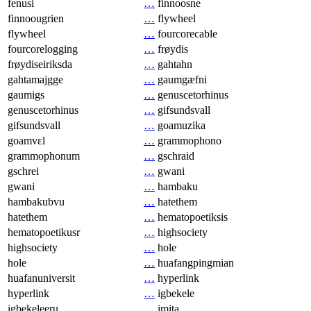
fenusi
…
finnoosne
finnoougrien
…
flywheel
flywheel
…
fourcorecable
fourcorelogging
…
frøydis
frøydiseiriksda
…
gahtahn
gahtamajgge
…
gaumgæfni
gaumigs
…
genuscetorhinus
genuscetorhinus
…
gifsundsvall
gifsundsvall
…
goamuzika
goamvɛl
…
grammophono
grammophonum
…
gschraid
gschrei
…
gwani
gwani
…
hambaku
hambakubvu
…
hatethem
hatethem
…
hematopoetiksis
hematopoetikusr
…
highsociety
highsociety
…
hole
hole
…
huafangpingmian
huafanuniversit
…
hyperlink
hyperlink
…
igbekele
igbekeleeru
…
imita