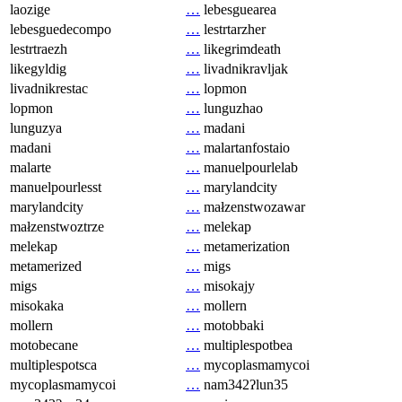
laozige
…
lebesguearea
lebesguedecompo
…
lestrtarzher
lestrtraezh
…
likegrimdeath
likegyldig
…
livadnikravljak
livadnikrestac
…
lopmon
lopmon
…
lunguzhao
lunguzya
…
madani
madani
…
malartanfostaio
malarte
…
manuelpourlelab
manuelpourlesst
…
marylandcity
marylandcity
…
małzenstwozawar
małzenstwoztrze
…
melekap
melekap
…
metamerization
metamerized
…
migs
migs
…
misokajy
misokaka
…
mollern
mollern
…
motobbaki
motobecane
…
multiplespotbea
multiplespotsca
…
mycoplasmamycoi
mycoplasmamycoi
…
nam342ʔlun35