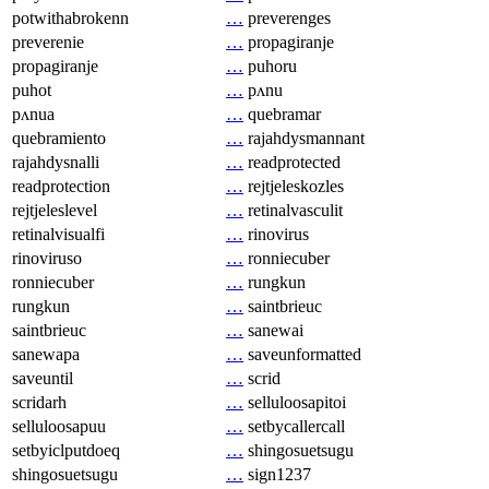
potwithabrokenn
…
preverenges
preverenie
…
propagiranje
propagiranje
…
puhoru
puhot
…
pʌnu
pʌnua
…
quebramar
quebramiento
…
rajahdysmannant
rajahdysnalli
…
readprotected
readprotection
…
rejtjeleskozles
rejtjeleslevel
…
retinalvasculit
retinalvisualfi
…
rinovirus
rinoviruso
…
ronniecuber
ronniecuber
…
rungkun
rungkun
…
saintbrieuc
saintbrieuc
…
sanewai
sanewapa
…
saveunformatted
saveuntil
…
scrid
scridarh
…
selluloosapitoi
selluloosapuu
…
setbycallercall
setbyiclputdoeq
…
shingosuetsugu
shingosuetsugu
…
sign1237