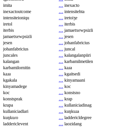
imita
…
inexacto
inexactoutcome
…
intensitehta
intensiteioniqu
…
iretoiʒe
iretol
…
iterbis
iterbis
…
jamaetxewpsizli
jamaetxewpsizli
…
jesen
jesen
…
johanfabricius
johanfabricius
…
juncal
juncales
…
kalangalanpiiri
kalangan
…
karbamilmetilen
karbamilornitin
…
kaɹa
kaɹa
…
kgaitsedi
kgakala
…
kinyamaani
kinyamadege
…
koc
koc
…
konstsno
konstsprak
…
krap
krapa
…
kullaniciadinag
kullaniciadlari
…
kuŋkuɹa
kuŋkuɾo
…
laddericldegree
laddericlevent
…
laozidang