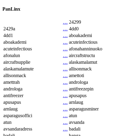
PanLinx
…
24299
2429a
…
4dd0
4dd1
…
aboakademi
aboakademi
…
acuteinfectious
acuteinfectious
…
afonahanninuoko
afonalun
…
aircraftstructu
aircraftsupplie
…
alaskamalamut
alaskamalamute
…
allisonmack
allisonmack
…
amettoti
amettrah
…
androloga
androloga
…
antifreezepin
antifreezer
…
apusapus
apusapus
…
arnlaug
arnlaug
…
asparagusminer
asparagusoffici
…
atun
atun
…
avsanda
avsandaradress
…
badali
badali
…
banga