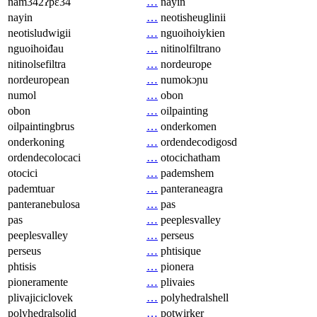
nam342ʔpɛ34
…
nayin
nayin
…
neotisheuglinii
neotisludwigii
…
nguoihoiykien
nguoihoiđau
…
nitinolfiltrano
nitinolsefiltra
…
nordeurope
nordeuropean
…
numokɔɲu
numol
…
obon
obon
…
oilpainting
oilpaintingbrus
…
onderkomen
onderkoning
…
ordendecodigosd
ordendecolocaci
…
otocichatham
otocici
…
pademshem
pademtuar
…
panteraneagra
panteranebulosa
…
pas
pas
…
peeplesvalley
peeplesvalley
…
perseus
perseus
…
phtisique
phtisis
…
pionera
pioneramente
…
plivaies
plivajiciclovek
…
polyhedralshell
polyhedralsolid
…
potwirker