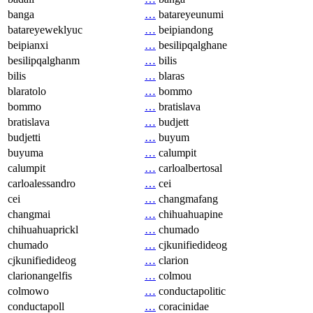
banga
…
batareyeunumi
batareyeweklyuc
…
beipiandong
beipianxi
…
besilipqalghane
besilipqalghanm
…
bilis
bilis
…
blaras
blaratolo
…
bommo
bommo
…
bratislava
bratislava
…
budjett
budjetti
…
buyum
buyuma
…
calumpit
calumpit
…
carloalbertosal
carloalessandro
…
cei
cei
…
changmafang
changmai
…
chihuahuapine
chihuahuaprickl
…
chumado
chumado
…
cjkunifiedideog
cjkunifiedideog
…
clarion
clarionangelfis
…
colmou
colmowo
…
conductapolitic
conductapoll
…
coracinidae