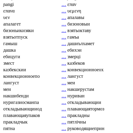
ɲangi
…
επαν
επανα
…
υεμενη
υεν
…
апалавы
апалагет
…
бизоновыи
бизоньикизяки
…
взятьоктаву
взятьотпуск
…
гамъа
гамыш
…
дашиълхамет
дашка
…
ебихэи
ебицуги
…
змерці
змест
…
казбеков
казбекскии
…
конвекционноеох
конвекционноепо
…
лангуст
лангуст
…
меи
меи
…
накшерустам
накшибенди
…
нуриван
нуригазиосманпа
…
откладывающии
откладывающииод
…
плавающаятормоз
плавающаяупаков
…
пракладны
пракладчык
…
пятлічны
пятна
…
руководящиеприн