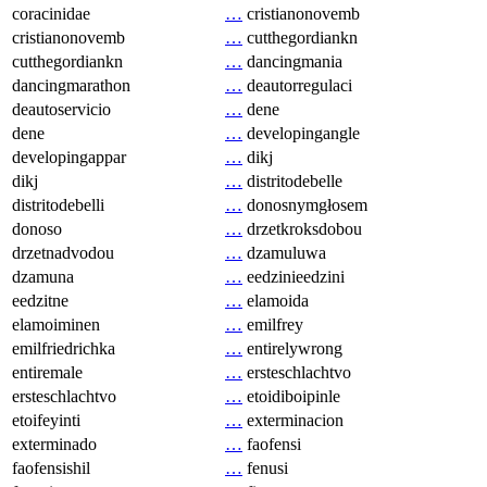
coracinidae
…
cristianonovemb
cristianonovemb
…
cutthegordiankn
cutthegordiankn
…
dancingmania
dancingmarathon
…
deautorregulaci
deautoservicio
…
dene
dene
…
developingangle
developingappar
…
dikj
dikj
…
distritodebelle
distritodebelli
…
donosnymgłosem
donoso
…
drzetkroksdobou
drzetnadvodou
…
dzamuluwa
dzamuna
…
eedzinieedzini
eedzitne
…
elamoida
elamoiminen
…
emilfrey
emilfriedrichka
…
entirelywrong
entiremale
…
ersteschlachtvo
ersteschlachtvo
…
etoidiboipinle
etoifeyinti
…
exterminacion
exterminado
…
faofensi
faofensishil
…
fenusi