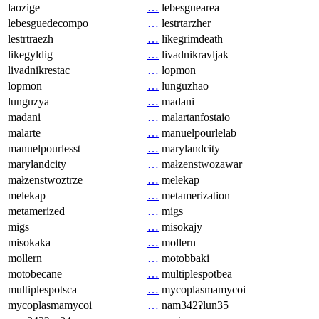
laozige
…
lebesguearea
lebesguedecompo
…
lestrtarzher
lestrtraezh
…
likegrimdeath
likegyldig
…
livadnikravljak
livadnikrestac
…
lopmon
lopmon
…
lunguzhao
lunguzya
…
madani
madani
…
malartanfostaio
malarte
…
manuelpourlelab
manuelpourlesst
…
marylandcity
marylandcity
…
małzenstwozawar
małzenstwoztrze
…
melekap
melekap
…
metamerization
metamerized
…
migs
migs
…
misokajy
misokaka
…
mollern
mollern
…
motobbaki
motobecane
…
multiplespotbea
multiplespotsca
…
mycoplasmamycoi
mycoplasmamycoi
…
nam342ʔlun35