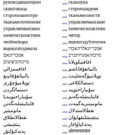
руководящиеприн
…
скашоука
скаштаваць
…
стороназадняя
стороназаинтере
…
тканьмножеств
тканьмолочноиже
…
управляемыизаме
управляемыизано
…
химическиактивн
химическиактивн
…
чятир
чяхбиківара
…
ящикиздубленоик
ящикизподмыла
…
אמבריונאלרהאבדו
אמבריונאם
…
מרכזהאמנויותברב
מרכזהביצועים
…
اغافتيكويلانا
…
بالىياتقۇقاناشم
اغافسيزالي
…
توپلاميۆگەشلېنت
بالىياتقۇقانيىغ
…
دستمالکلاغی
توپلاميۇچۇرى
…
سۇبياراخنويىد
دستمالگردن
…
قايتايىشلەنگەنم
سۇبياراخنويىديا
…
مانومېتىريەگمەت
قايتايىشلەنگەنن
…
نقطالاستدلال
مانومېتېر
…
يىتچىشلىقھايۋان
نقطالانطلاق
…
پەتەكياۋاغاز
يىتچىشى
…
अंतरवयवसत
پەتەكيۇلتۇز