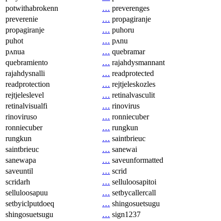
potwithabrokenn
…
preverenges
preverenie
…
propagiranje
propagiranje
…
puhoru
puhot
…
pʌnu
pʌnua
…
quebramar
quebramiento
…
rajahdysmannant
rajahdysnalli
…
readprotected
readprotection
…
rejtjeleskozles
rejtjeleslevel
…
retinalvasculit
retinalvisualfi
…
rinovirus
rinoviruso
…
ronniecuber
ronniecuber
…
rungkun
rungkun
…
saintbrieuc
saintbrieuc
…
sanewai
sanewapa
…
saveunformatted
saveuntil
…
scrid
scridarh
…
selluloosapitoi
selluloosapuu
…
setbycallercall
setbyiclputdoeq
…
shingosuetsugu
shingosuetsugu
…
sign1237