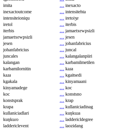
imita
…
inexacto
inexactoutcome
…
intensitehta
intensiteioniqu
…
iretoiʒe
iretol
…
iterbis
iterbis
…
jamaetxewpsizli
jamaetxewpsizli
…
jesen
jesen
…
johanfabricius
johanfabricius
…
juncal
juncales
…
kalangalanpiiri
kalangan
…
karbamilmetilen
karbamilornitin
…
kaɹa
kaɹa
…
kgaitsedi
kgakala
…
kinyamaani
kinyamadege
…
koc
koc
…
konstsno
konstsprak
…
krap
krapa
…
kullaniciadinag
kullaniciadlari
…
kuŋkuɹa
kuŋkuɾo
…
laddericldegree
laddericlevent
…
laozidang