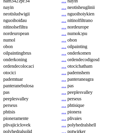
nam342ʔpɛ34
…
nayin
nayin
…
neotisheuglinii
neotisludwigii
…
nguoihoiykien
nguoihoiđau
…
nitinolfiltrano
nitinolsefiltra
…
nordeurope
nordeuropean
…
numokɔɲu
numol
…
obon
obon
…
oilpainting
oilpaintingbrus
…
onderkomen
onderkoning
…
ordendecodigosd
ordendecolocaci
…
otocichatham
otocici
…
pademshem
pademtuar
…
panteraneagra
panteranebulosa
…
pas
pas
…
peeplesvalley
peeplesvalley
…
perseus
perseus
…
phtisique
phtisis
…
pionera
pioneramente
…
plivaies
plivajiciclovek
…
polyhedralshell
polyhedralsolid
…
potwirker