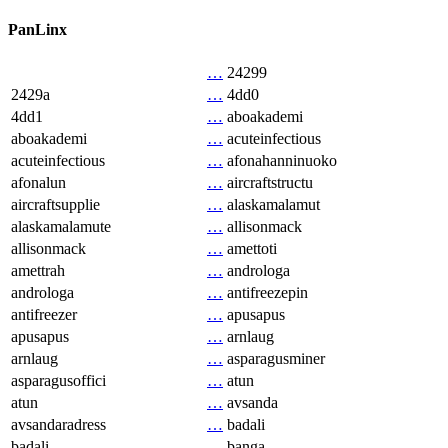
PanLinx
…
24299
2429a
…
4dd0
4dd1
…
aboakademi
aboakademi
…
acuteinfectious
acuteinfectious
…
afonahanninuoko
afonalun
…
aircraftstructu
aircraftsupplie
…
alaskamalamut
alaskamalamute
…
allisonmack
allisonmack
…
amettoti
amettrah
…
androloga
androloga
…
antifreezepin
antifreezer
…
apusapus
apusapus
…
arnlaug
arnlaug
…
asparagusminer
asparagusoffici
…
atun
atun
…
avsanda
avsandaradress
…
badali
badali
…
banga