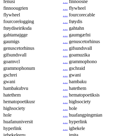
fenusi
…
finnoosne
finnoougrien
…
flywheel
flywheel
…
fourcorecable
fourcorelogging
…
frøydis
frøydiseiriksda
…
gahtahn
gahtamajgge
…
gaumgæfni
gaumigs
…
genuscetorhinus
genuscetorhinus
…
gifsundsvall
gifsundsvall
…
goamuzika
goamvɛl
…
grammophono
grammophonum
…
gschraid
gschrei
…
gwani
gwani
…
hambaku
hambakubvu
…
hatethem
hatethem
…
hematopoetiksis
hematopoetikusr
…
highsociety
highsociety
…
hole
hole
…
huafangpingmian
huafanuniversit
…
hyperlink
hyperlink
…
igbekele
igbekeleeru
…
imita