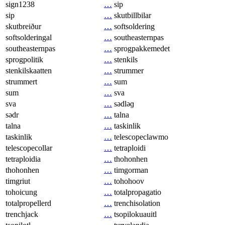
sign1238
…
sip
sip
…
skutbillbilar
skutbreiður
…
softsoldering
softsolderingal
…
southeasternpas
southeasternpas
…
sprogpakkemedet
sprogpolitik
…
stenkils
stenkilskaatten
…
strummer
strummert
…
sum
sum
…
sva
sva
…
sədləɡ
sədr
…
talna
talna
…
taskinlik
taskinlik
…
telescopeclawmo
telescopecollar
…
tetraploidi
tetraploidia
…
thohonhen
thohonhen
…
timgorman
timgriut
…
tohohoov
tohoicung
…
totalpropagatio
totalpropellerd
…
trenchisolation
trenchjack
…
tsopilokuauitl