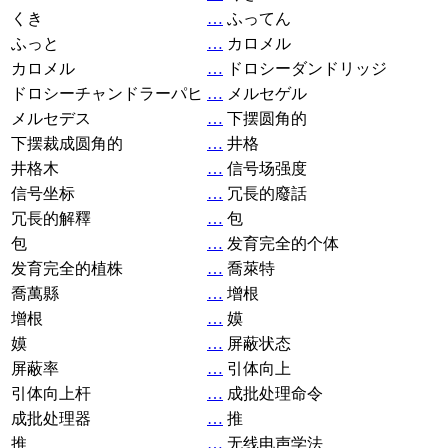
くき
…
ふってん
ふっと
…
カロメル
カロメル
…
ドロシーダンドリッジ
ドロシーチャンドラーパヒ
…
メルセゲル
メルセデス
…
下摆圆角的
下摆裁成圆角的
…
井格
井格木
…
信号场强度
信号坐标
…
冗長的廢話
冗長的解釋
…
包
包
…
发育完全的个体
发育完全的植株
…
喬萊特
喬萬縣
…
增根
增根
…
嫫
嫫
…
屏蔽状态
屏蔽率
…
引体向上
引体向上杆
…
成批处理命令
成批处理器
…
推
推
…
无线电声学法