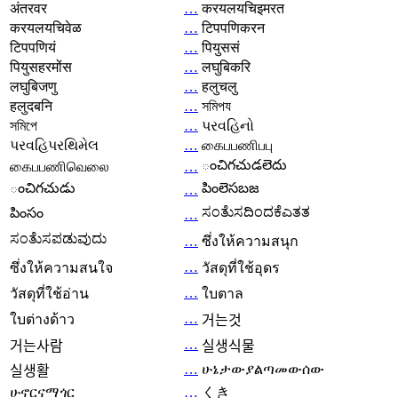
अंतरवर
…
करयलयचिइमरत
करयलयचिवेळ
…
टिपपणिकरन
टिपपणियं
…
पियुससं
पियुसहरमोंस
…
लघुबिकरि
लघुबिजणु
…
हलुचलु
हलुदबनि
…
সমিপয
সমিপে
…
પરવહિનો
પરવહિપરથિમેલ
…
கைபபணிபபு
ంచిగచుడలెదు
கைபபணிவெலை
…
ంచిగచుడు
పింలెసబజ
…
ಸಂತೆುಸದಿಂದಕೆಎತತ
పింసం
…
ಸಂತೆುಸಪಡುವುದು
…
ซึ่งให้ความสนุก
…
ซึ่งให้ความสนใจ
วัสดุที่ใช้อุดร
…
วัสดุที่ใช้อ่าน
ใบตาล
…
ใบต่างด้าว
거는것
…
거는사람
실생식물
…
ሁኔታውያልጣመውሰው
실생활
ሁኖርናማጎር
…
くき