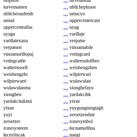
tsopilotl
…
turvelandia
turvemainen
…
ublichephrase
ublicheraufenth
…
umucyo
umud
…
uppercentercam
uppercentralfac
…
uyag
uyaga
…
varillaje
varillatexana
…
verpatse
verpatsen
…
vinoamabile
vinoamarillopaj
…
votingcard
votingcattle
…
walterrudolfhes
walterrussell
…
weishengzhen
weishengzhi
…
wilpirrwari
wilpirrwarri
…
wulawulan
wulawulanma
…
xionghefayu
xionghen
…
yardakcilik
yardakcitakimi
…
yixue
yixue
…
yuygungningtagh
yuyi
…
zersetzendste
zersetzer
…
zonesymbol
zonesysteem
…
łucnamedlina
łucnyliscak
…
ɲangi