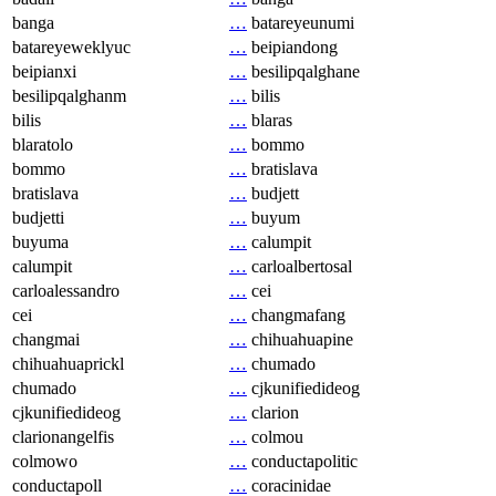
banga
…
batareyeunumi
batareyeweklyuc
…
beipiandong
beipianxi
…
besilipqalghane
besilipqalghanm
…
bilis
bilis
…
blaras
blaratolo
…
bommo
bommo
…
bratislava
bratislava
…
budjett
budjetti
…
buyum
buyuma
…
calumpit
calumpit
…
carloalbertosal
carloalessandro
…
cei
cei
…
changmafang
changmai
…
chihuahuapine
chihuahuaprickl
…
chumado
chumado
…
cjkunifiedideog
cjkunifiedideog
…
clarion
clarionangelfis
…
colmou
colmowo
…
conductapolitic
conductapoll
…
coracinidae