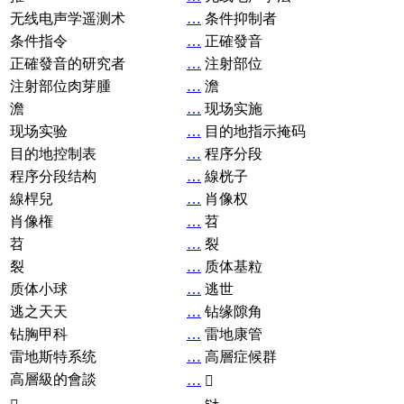
无线电声学遥测术
…
条件抑制者
条件指令
…
正確發音
正確發音的研究者
…
注射部位
注射部位肉芽腫
…
澹
澹
…
现场实施
现场实验
…
目的地指示掩码
目的地控制表
…
程序分段
程序分段结构
…
線桄子
線桿兒
…
肖像权
肖像権
…
苕
苕
…
裂
裂
…
质体基粒
质体小球
…
逃世
逃之天天
…
钻缘隙角
钻胸甲科
…
雷地康管
雷地斯特系统
…
高層症候群
高層級的會談
…
𧘞