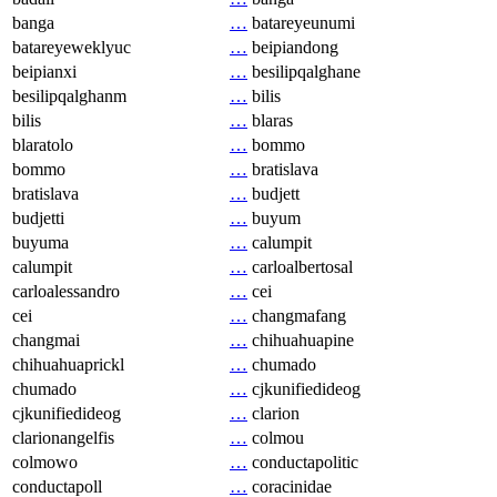
banga
…
batareyeunumi
batareyeweklyuc
…
beipiandong
beipianxi
…
besilipqalghane
besilipqalghanm
…
bilis
bilis
…
blaras
blaratolo
…
bommo
bommo
…
bratislava
bratislava
…
budjett
budjetti
…
buyum
buyuma
…
calumpit
calumpit
…
carloalbertosal
carloalessandro
…
cei
cei
…
changmafang
changmai
…
chihuahuapine
chihuahuaprickl
…
chumado
chumado
…
cjkunifiedideog
cjkunifiedideog
…
clarion
clarionangelfis
…
colmou
colmowo
…
conductapolitic
conductapoll
…
coracinidae