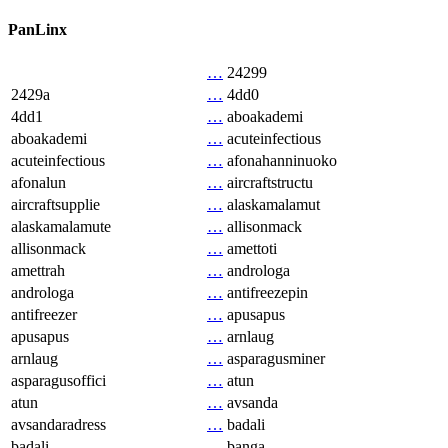
PanLinx
…
24299
2429a
…
4dd0
4dd1
…
aboakademi
aboakademi
…
acuteinfectious
acuteinfectious
…
afonahanninuoko
afonalun
…
aircraftstructu
aircraftsupplie
…
alaskamalamut
alaskamalamute
…
allisonmack
allisonmack
…
amettoti
amettrah
…
androloga
androloga
…
antifreezepin
antifreezer
…
apusapus
apusapus
…
arnlaug
arnlaug
…
asparagusminer
asparagusoffici
…
atun
atun
…
avsanda
avsandaradress
…
badali
badali
…
banga