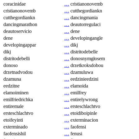
coracinidae
…
cristianonovemb
cristianonovemb
…
cutthegordiankn
cutthegordiankn
…
dancingmania
dancingmarathon
…
deautorregulaci
deautoservicio
…
dene
dene
…
developingangle
developingappar
…
dikj
dikj
…
distritodebelle
distritodebelli
…
donosnymgłosem
donoso
…
drzetkroksdobou
drzetnadvodou
…
dzamuluwa
dzamuna
…
eedzinieedzini
eedzitne
…
elamoida
elamoiminen
…
emilfrey
emilfriedrichka
…
entirelywrong
entiremale
…
ersteschlachtvo
ersteschlachtvo
…
etoidiboipinle
etoifeyinti
…
exterminacion
exterminado
…
faofensi
faofensishil
…
fenusi