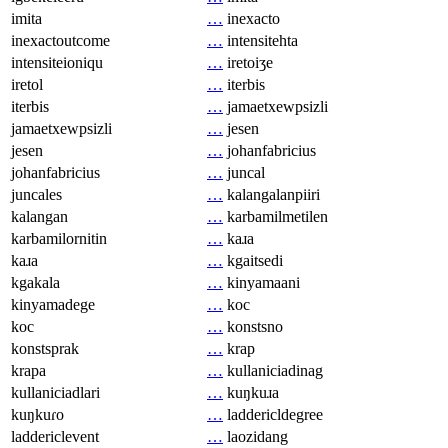
imita
…
inexacto
inexactoutcome
…
intensitehta
intensiteioniqu
…
iretoiʒe
iretol
…
iterbis
iterbis
…
jamaetxewpsizli
jamaetxewpsizli
…
jesen
jesen
…
johanfabricius
johanfabricius
…
juncal
juncales
…
kalangalanpiiri
kalangan
…
karbamilmetilen
karbamilornitin
…
kaɹa
kaɹa
…
kgaitsedi
kgakala
…
kinyamaani
kinyamadege
…
koc
koc
…
konstsno
konstsprak
…
krap
krapa
…
kullaniciadinag
kullaniciadlari
…
kuŋkuɹa
kuŋkuɾo
…
laddericldegree
laddericlevent
…
laozidang