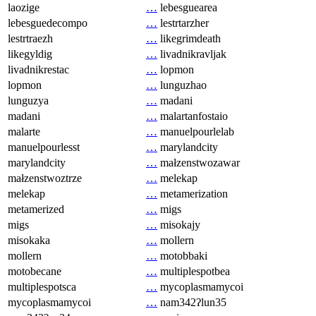
laozige
…
lebesguearea
lebesguedecompo
…
lestrtarzher
lestrtraezh
…
likegrimdeath
likegyldig
…
livadnikravljak
livadnikrestac
…
lopmon
lopmon
…
lunguzhao
lunguzya
…
madani
madani
…
malartanfostaio
malarte
…
manuelpourlelab
manuelpourlesst
…
marylandcity
marylandcity
…
małzenstwozawar
małzenstwoztrze
…
melekap
melekap
…
metamerization
metamerized
…
migs
migs
…
misokajy
misokaka
…
mollern
mollern
…
motobbaki
motobecane
…
multiplespotbea
multiplespotsca
…
mycoplasmamycoi
mycoplasmamycoi
…
nam342ʔlun35