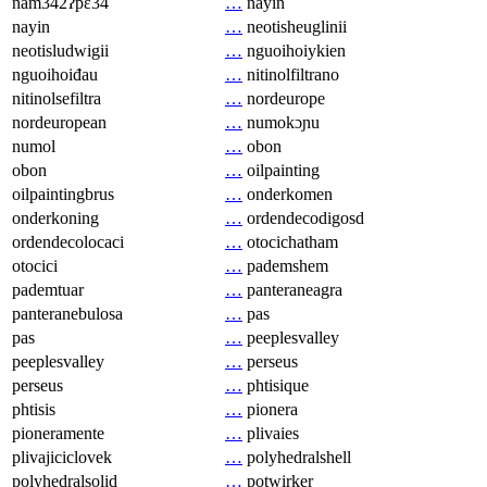
nam342ʔpɛ34
…
nayin
nayin
…
neotisheuglinii
neotisludwigii
…
nguoihoiykien
nguoihoiđau
…
nitinolfiltrano
nitinolsefiltra
…
nordeurope
nordeuropean
…
numokɔɲu
numol
…
obon
obon
…
oilpainting
oilpaintingbrus
…
onderkomen
onderkoning
…
ordendecodigosd
ordendecolocaci
…
otocichatham
otocici
…
pademshem
pademtuar
…
panteraneagra
panteranebulosa
…
pas
pas
…
peeplesvalley
peeplesvalley
…
perseus
perseus
…
phtisique
phtisis
…
pionera
pioneramente
…
plivaies
plivajiciclovek
…
polyhedralshell
polyhedralsolid
…
potwirker