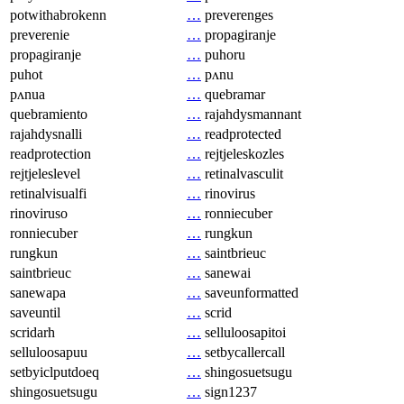
potwithabrokenn
…
preverenges
preverenie
…
propagiranje
propagiranje
…
puhoru
puhot
…
pʌnu
pʌnua
…
quebramar
quebramiento
…
rajahdysmannant
rajahdysnalli
…
readprotected
readprotection
…
rejtjeleskozles
rejtjeleslevel
…
retinalvasculit
retinalvisualfi
…
rinovirus
rinoviruso
…
ronniecuber
ronniecuber
…
rungkun
rungkun
…
saintbrieuc
saintbrieuc
…
sanewai
sanewapa
…
saveunformatted
saveuntil
…
scrid
scridarh
…
selluloosapitoi
selluloosapuu
…
setbycallercall
setbyiclputdoeq
…
shingosuetsugu
shingosuetsugu
…
sign1237