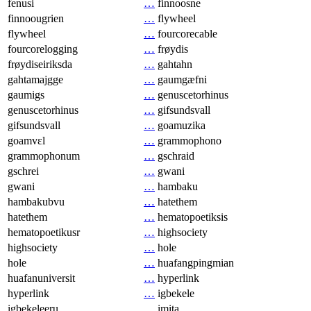
fenusi
…
finnoosne
finnoougrien
…
flywheel
flywheel
…
fourcorecable
fourcorelogging
…
frøydis
frøydiseiriksda
…
gahtahn
gahtamajgge
…
gaumgæfni
gaumigs
…
genuscetorhinus
genuscetorhinus
…
gifsundsvall
gifsundsvall
…
goamuzika
goamvɛl
…
grammophono
grammophonum
…
gschraid
gschrei
…
gwani
gwani
…
hambaku
hambakubvu
…
hatethem
hatethem
…
hematopoetiksis
hematopoetikusr
…
highsociety
highsociety
…
hole
hole
…
huafangpingmian
huafanuniversit
…
hyperlink
hyperlink
…
igbekele
igbekeleeru
…
imita