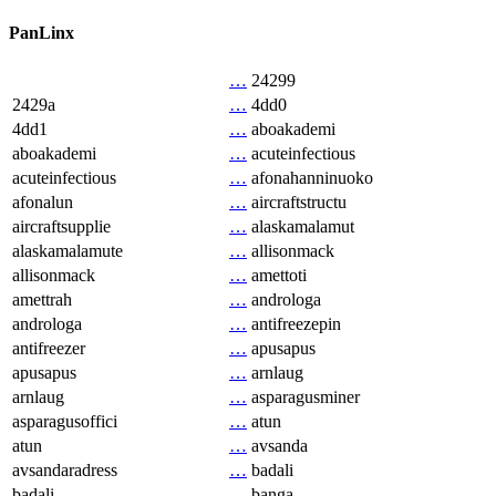
PanLinx
…
24299
2429a
…
4dd0
4dd1
…
aboakademi
aboakademi
…
acuteinfectious
acuteinfectious
…
afonahanninuoko
afonalun
…
aircraftstructu
aircraftsupplie
…
alaskamalamut
alaskamalamute
…
allisonmack
allisonmack
…
amettoti
amettrah
…
androloga
androloga
…
antifreezepin
antifreezer
…
apusapus
apusapus
…
arnlaug
arnlaug
…
asparagusminer
asparagusoffici
…
atun
atun
…
avsanda
avsandaradress
…
badali
badali
…
banga