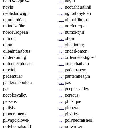
nam342ʔpɛ34
…
nayin
nayin
…
neotisheuglinii
neotisludwigii
…
nguoihoiykien
nguoihoiđau
…
nitinolfiltrano
nitinolsefiltra
…
nordeurope
nordeuropean
…
numokɔɲu
numol
…
obon
obon
…
oilpainting
oilpaintingbrus
…
onderkomen
onderkoning
…
ordendecodigosd
ordendecolocaci
…
otocichatham
otocici
…
pademshem
pademtuar
…
panteraneagra
panteranebulosa
…
pas
pas
…
peeplesvalley
peeplesvalley
…
perseus
perseus
…
phtisique
phtisis
…
pionera
pioneramente
…
plivaies
plivajiciclovek
…
polyhedralshell
polyhedralsolid
…
potwirker