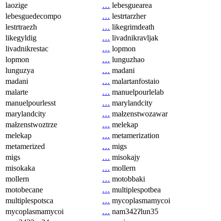
laozige
…
lebesguearea
lebesguedecompo
…
lestrtarzher
lestrtraezh
…
likegrimdeath
likegyldig
…
livadnikravljak
livadnikrestac
…
lopmon
lopmon
…
lunguzhao
lunguzya
…
madani
madani
…
malartanfostaio
malarte
…
manuelpourlelab
manuelpourlesst
…
marylandcity
marylandcity
…
małzenstwozawar
małzenstwoztrze
…
melekap
melekap
…
metamerization
metamerized
…
migs
migs
…
misokajy
misokaka
…
mollern
mollern
…
motobbaki
motobecane
…
multiplespotbea
multiplespotsca
…
mycoplasmamycoi
mycoplasmamycoi
…
nam342ʔlun35