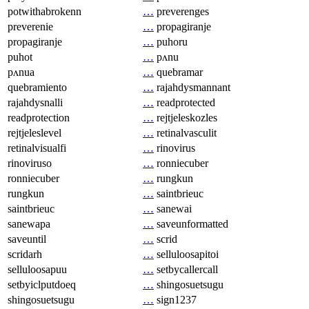
potwithabrokenn
…
preverenges
preverenie
…
propagiranje
propagiranje
…
puhoru
puhot
…
pʌnu
pʌnua
…
quebramar
quebramiento
…
rajahdysmannant
rajahdysnalli
…
readprotected
readprotection
…
rejtjeleskozles
rejtjeleslevel
…
retinalvasculit
retinalvisualfi
…
rinovirus
rinoviruso
…
ronniecuber
ronniecuber
…
rungkun
rungkun
…
saintbrieuc
saintbrieuc
…
sanewai
sanewapa
…
saveunformatted
saveuntil
…
scrid
scridarh
…
selluloosapitoi
selluloosapuu
…
setbycallercall
setbyiclputdoeq
…
shingosuetsugu
shingosuetsugu
…
sign1237