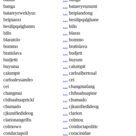
banga
…
batareyeunumi
batareyeweklyuc
…
beipiandong
beipianxi
…
besilipqalghane
besilipqalghanm
…
bilis
bilis
…
blaras
blaratolo
…
bommo
bommo
…
bratislava
bratislava
…
budjett
budjetti
…
buyum
buyuma
…
calumpit
calumpit
…
carloalbertosal
carloalessandro
…
cei
cei
…
changmafang
changmai
…
chihuahuapine
chihuahuaprickl
…
chumado
chumado
…
cjkunifiedideog
cjkunifiedideog
…
clarion
clarionangelfis
…
colmou
colmowo
…
conductapolitic
conductapoll
…
coracinidae