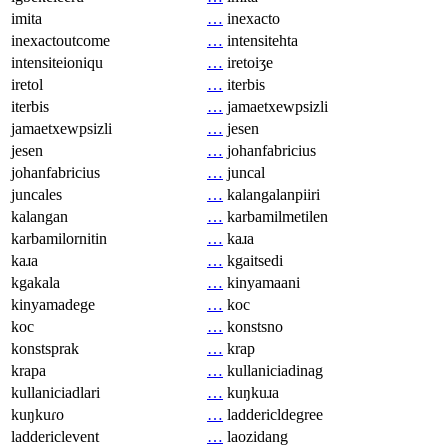
imita
…
inexacto
inexactoutcome
…
intensitehta
intensiteioniqu
…
iretoiʒe
iretol
…
iterbis
iterbis
…
jamaetxewpsizli
jamaetxewpsizli
…
jesen
jesen
…
johanfabricius
johanfabricius
…
juncal
juncales
…
kalangalanpiiri
kalangan
…
karbamilmetilen
karbamilornitin
…
kaɹa
kaɹa
…
kgaitsedi
kgakala
…
kinyamaani
kinyamadege
…
koc
koc
…
konstsno
konstsprak
…
krap
krapa
…
kullaniciadinag
kullaniciadlari
…
kuŋkuɹa
kuŋkuɾo
…
laddericldegree
laddericlevent
…
laozidang