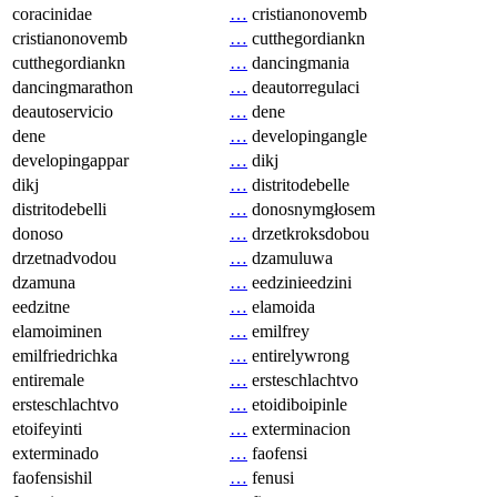
coracinidae
…
cristianonovemb
cristianonovemb
…
cutthegordiankn
cutthegordiankn
…
dancingmania
dancingmarathon
…
deautorregulaci
deautoservicio
…
dene
dene
…
developingangle
developingappar
…
dikj
dikj
…
distritodebelle
distritodebelli
…
donosnymgłosem
donoso
…
drzetkroksdobou
drzetnadvodou
…
dzamuluwa
dzamuna
…
eedzinieedzini
eedzitne
…
elamoida
elamoiminen
…
emilfrey
emilfriedrichka
…
entirelywrong
entiremale
…
ersteschlachtvo
ersteschlachtvo
…
etoidiboipinle
etoifeyinti
…
exterminacion
exterminado
…
faofensi
faofensishil
…
fenusi