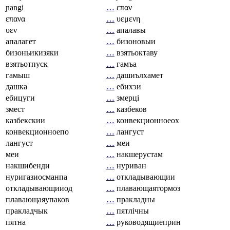
ɲangi
…
επαν
επανα
…
υεμενη
υεν
…
апалавы
апалагет
…
бизоновыи
бизоньикизяки
…
взятьоктаву
взятьотпуск
…
гамъа
гамыш
…
дашиълхамет
дашка
…
ебихэи
ебицуги
…
змерці
змест
…
казбеков
казбекскии
…
конвекционноеох
конвекционноепо
…
лангуст
лангуст
…
меи
меи
…
накшерустам
накшибенди
…
нуриван
нуригазиосманпа
…
откладывающии
откладывающииод
…
плавающаятормоз
плавающаяупаков
…
пракладны
пракладчык
…
пятлічны
пятна
…
руководящиеприн