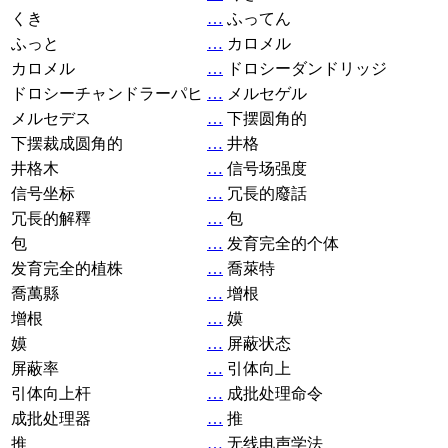
くき
…
ふってん
ふっと
…
カロメル
カロメル
…
ドロシーダンドリッジ
ドロシーチャンドラーパヒ
…
メルセゲル
メルセデス
…
下摆圆角的
下摆裁成圆角的
…
井格
井格木
…
信号场强度
信号坐标
…
冗長的廢話
冗長的解釋
…
包
包
…
发育完全的个体
发育完全的植株
…
喬萊特
喬萬縣
…
增根
增根
…
嫫
嫫
…
屏蔽状态
屏蔽率
…
引体向上
引体向上杆
…
成批处理命令
成批处理器
…
推
推
…
无线电声学法