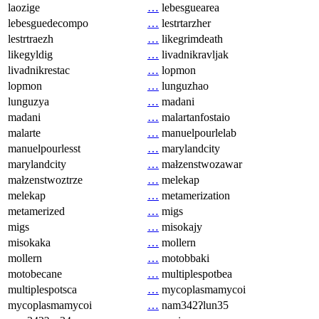
laozige
…
lebesguearea
lebesguedecompo
…
lestrtarzher
lestrtraezh
…
likegrimdeath
likegyldig
…
livadnikravljak
livadnikrestac
…
lopmon
lopmon
…
lunguzhao
lunguzya
…
madani
madani
…
malartanfostaio
malarte
…
manuelpourlelab
manuelpourlesst
…
marylandcity
marylandcity
…
małzenstwozawar
małzenstwoztrze
…
melekap
melekap
…
metamerization
metamerized
…
migs
migs
…
misokajy
misokaka
…
mollern
mollern
…
motobbaki
motobecane
…
multiplespotbea
multiplespotsca
…
mycoplasmamycoi
mycoplasmamycoi
…
nam342ʔlun35