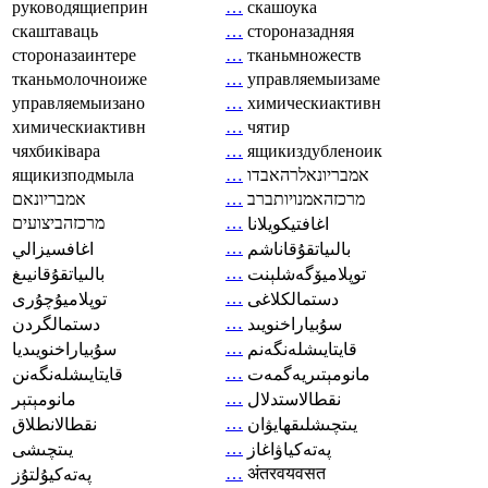
руководящиеприн
…
скашоука
скаштаваць
…
стороназадняя
стороназаинтере
…
тканьмножеств
тканьмолочноиже
…
управляемыизаме
управляемыизано
…
химическиактивн
химическиактивн
…
чятир
чяхбиківара
…
ящикиздубленоик
ящикизподмыла
…
אמבריונאלרהאבדו
אמבריונאם
…
מרכזהאמנויותברב
מרכזהביצועים
…
اغافتيكويلانا
…
بالىياتقۇقاناشم
اغافسيزالي
…
توپلاميۆگەشلېنت
بالىياتقۇقانيىغ
…
دستمالکلاغی
توپلاميۇچۇرى
…
سۇبياراخنويىد
دستمالگردن
…
قايتايىشلەنگەنم
سۇبياراخنويىديا
…
مانومېتىريەگمەت
قايتايىشلەنگەنن
…
نقطالاستدلال
مانومېتېر
…
يىتچىشلىقھايۋان
نقطالانطلاق
…
پەتەكياۋاغاز
يىتچىشى
…
अंतरवयवसत
پەتەكيۇلتۇز