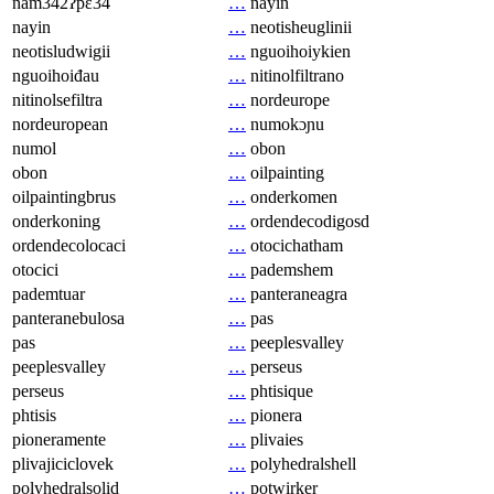
nam342ʔpɛ34
…
nayin
nayin
…
neotisheuglinii
neotisludwigii
…
nguoihoiykien
nguoihoiđau
…
nitinolfiltrano
nitinolsefiltra
…
nordeurope
nordeuropean
…
numokɔɲu
numol
…
obon
obon
…
oilpainting
oilpaintingbrus
…
onderkomen
onderkoning
…
ordendecodigosd
ordendecolocaci
…
otocichatham
otocici
…
pademshem
pademtuar
…
panteraneagra
panteranebulosa
…
pas
pas
…
peeplesvalley
peeplesvalley
…
perseus
perseus
…
phtisique
phtisis
…
pionera
pioneramente
…
plivaies
plivajiciclovek
…
polyhedralshell
polyhedralsolid
…
potwirker