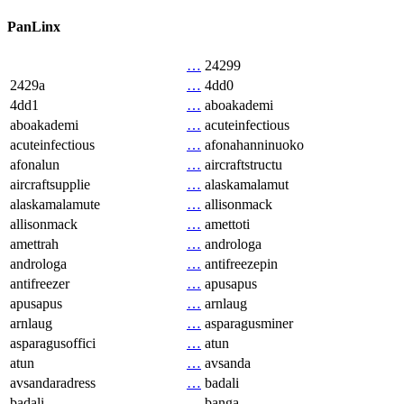
PanLinx
…
24299
2429a
…
4dd0
4dd1
…
aboakademi
aboakademi
…
acuteinfectious
acuteinfectious
…
afonahanninuoko
afonalun
…
aircraftstructu
aircraftsupplie
…
alaskamalamut
alaskamalamute
…
allisonmack
allisonmack
…
amettoti
amettrah
…
androloga
androloga
…
antifreezepin
antifreezer
…
apusapus
apusapus
…
arnlaug
arnlaug
…
asparagusminer
asparagusoffici
…
atun
atun
…
avsanda
avsandaradress
…
badali
badali
…
banga