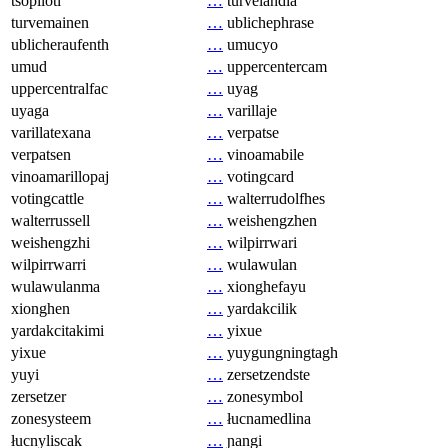
tsopilotl
…
turvelandia
turvemainen
…
ublichephrase
ublicheraufenth
…
umucyo
umud
…
uppercentercam
uppercentralfac
…
uyag
uyaga
…
varillaje
varillatexana
…
verpatse
verpatsen
…
vinoamabile
vinoamarillopaj
…
votingcard
votingcattle
…
walterrudolfhes
walterrussell
…
weishengzhen
weishengzhi
…
wilpirrwari
wilpirrwarri
…
wulawulan
wulawulanma
…
xionghefayu
xionghen
…
yardakcilik
yardakcitakimi
…
yixue
yixue
…
yuygungningtagh
yuyi
…
zersetzendste
zersetzer
…
zonesymbol
zonesysteem
…
łucnamedlina
łucnyliscak
…
ɲangi