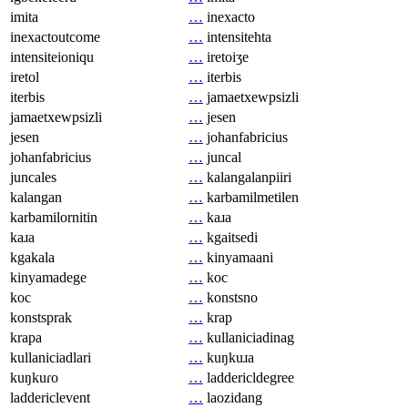
imita
…
inexacto
inexactoutcome
…
intensitehta
intensiteioniqu
…
iretoiʒe
iretol
…
iterbis
iterbis
…
jamaetxewpsizli
jamaetxewpsizli
…
jesen
jesen
…
johanfabricius
johanfabricius
…
juncal
juncales
…
kalangalanpiiri
kalangan
…
karbamilmetilen
karbamilornitin
…
kaɹa
kaɹa
…
kgaitsedi
kgakala
…
kinyamaani
kinyamadege
…
koc
koc
…
konstsno
konstsprak
…
krap
krapa
…
kullaniciadinag
kullaniciadlari
…
kuŋkuɹa
kuŋkuɾo
…
laddericldegree
laddericlevent
…
laozidang