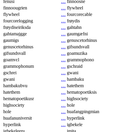
fenusi
…
finnoosne
finnoougrien
…
flywheel
flywheel
…
fourcorecable
fourcorelogging
…
frøydis
frøydiseiriksda
…
gahtahn
gahtamajgge
…
gaumgæfni
gaumigs
…
genuscetorhinus
genuscetorhinus
…
gifsundsvall
gifsundsvall
…
goamuzika
goamvɛl
…
grammophono
grammophonum
…
gschraid
gschrei
…
gwani
gwani
…
hambaku
hambakubvu
…
hatethem
hatethem
…
hematopoetiksis
hematopoetikusr
…
highsociety
highsociety
…
hole
hole
…
huafangpingmian
huafanuniversit
…
hyperlink
hyperlink
…
igbekele
igbekeleeru
…
imita