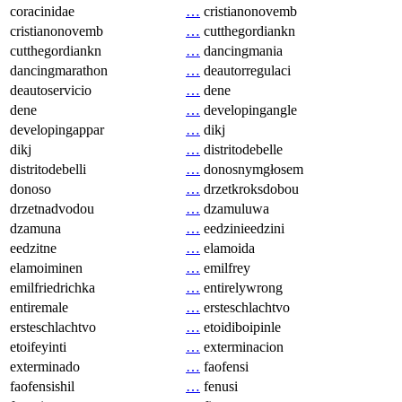
coracinidae
…
cristianonovemb
cristianonovemb
…
cutthegordiankn
cutthegordiankn
…
dancingmania
dancingmarathon
…
deautorregulaci
deautoservicio
…
dene
dene
…
developingangle
developingappar
…
dikj
dikj
…
distritodebelle
distritodebelli
…
donosnymgłosem
donoso
…
drzetkroksdobou
drzetnadvodou
…
dzamuluwa
dzamuna
…
eedzinieedzini
eedzitne
…
elamoida
elamoiminen
…
emilfrey
emilfriedrichka
…
entirelywrong
entiremale
…
ersteschlachtvo
ersteschlachtvo
…
etoidiboipinle
etoifeyinti
…
exterminacion
exterminado
…
faofensi
faofensishil
…
fenusi