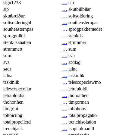
sign1238
…
sip
sip
…
skutbillbilar
skutbreiður
…
softsoldering
softsolderingal
…
southeasternpas
southeasternpas
…
sprogpakkemedet
sprogpolitik
…
stenkils
stenkilskaatten
…
strummer
strummert
…
sum
sum
…
sva
sva
…
sədləɡ
sədr
…
talna
talna
…
taskinlik
taskinlik
…
telescopeclawmo
telescopecollar
…
tetraploidi
tetraploidia
…
thohonhen
thohonhen
…
timgorman
timgriut
…
tohohoov
tohoicung
…
totalpropagatio
totalpropellerd
…
trenchisolation
trenchjack
…
tsopilokuauitl