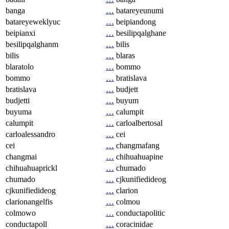
banga
…
batareyeunumi
batareyeweklyuc
…
beipiandong
beipianxi
…
besilipqalghane
besilipqalghanm
…
bilis
bilis
…
blaras
blaratolo
…
bommo
bommo
…
bratislava
bratislava
…
budjett
budjetti
…
buyum
buyuma
…
calumpit
calumpit
…
carloalbertosal
carloalessandro
…
cei
cei
…
changmafang
changmai
…
chihuahuapine
chihuahuaprickl
…
chumado
chumado
…
cjkunifiedideog
cjkunifiedideog
…
clarion
clarionangelfis
…
colmou
colmowo
…
conductapolitic
conductapoll
…
coracinidae