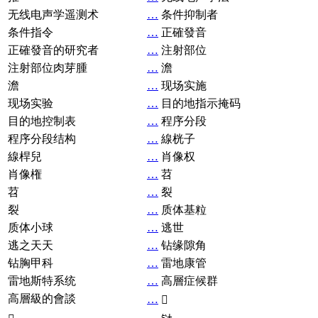
无线电声学遥测术
…
条件抑制者
条件指令
…
正確發音
正確發音的研究者
…
注射部位
注射部位肉芽腫
…
澹
澹
…
现场实施
现场实验
…
目的地指示掩码
目的地控制表
…
程序分段
程序分段结构
…
線桄子
線桿兒
…
肖像权
肖像権
…
苕
苕
…
裂
裂
…
质体基粒
质体小球
…
逃世
逃之天天
…
钻缘隙角
钻胸甲科
…
雷地康管
雷地斯特系统
…
高層症候群
高層級的會談
…
𧘞