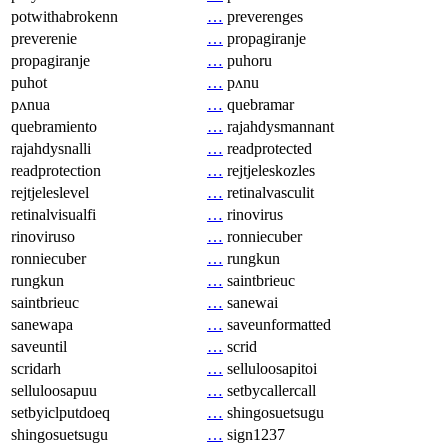
potwithabrokenn
…
preverenges
preverenie
…
propagiranje
propagiranje
…
puhoru
puhot
…
pʌnu
pʌnua
…
quebramar
quebramiento
…
rajahdysmannant
rajahdysnalli
…
readprotected
readprotection
…
rejtjeleskozles
rejtjeleslevel
…
retinalvasculit
retinalvisualfi
…
rinovirus
rinoviruso
…
ronniecuber
ronniecuber
…
rungkun
rungkun
…
saintbrieuc
saintbrieuc
…
sanewai
sanewapa
…
saveunformatted
saveuntil
…
scrid
scridarh
…
selluloosapitoi
selluloosapuu
…
setbycallercall
setbyiclputdoeq
…
shingosuetsugu
shingosuetsugu
…
sign1237