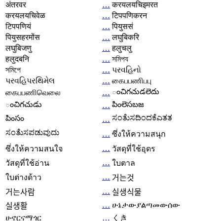
अंतरवर
…
करयलयचिइमरत
करयलयचिवेळ
…
टिपपणिकरन
टिपपणियं
…
पियुससं
पियुसहरमोंस
…
लघुबिकरि
लघुबिजणु
…
हलुचलु
हलुदबनि
…
সমিপয
সমিপে
…
પરવહિનો
પરવહિપરથિમેલ
…
கைபபணிபபு
ంచిగచుడలెదు
கைபபணிவெலை
…
ంచిగచుడు
పింలెసబజ
…
ಸಂತೆುಸದಿಂದಕೆಎತತ
పింసం
…
ಸಂತೆುಸಪಡುವುದು
…
ซึ่งให้ความสนุก
…
ซึ่งให้ความสนใจ
วัสดุที่ใช้อุดร
…
วัสดุที่ใช้อ่าน
ใบตาล
…
ใบต่างด้าว
거는것
…
거는사람
실생식물
…
ሁኔታውያልጣመውሰው
실생활
ሁኖርናማጎር
…
くき