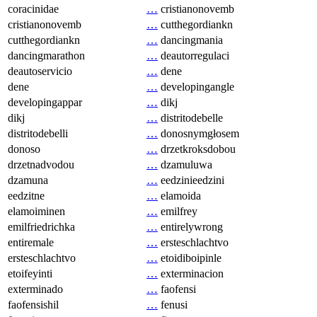
coracinidae
…
cristianonovemb
cristianonovemb
…
cutthegordiankn
cutthegordiankn
…
dancingmania
dancingmarathon
…
deautorregulaci
deautoservicio
…
dene
dene
…
developingangle
developingappar
…
dikj
dikj
…
distritodebelle
distritodebelli
…
donosnymgłosem
donoso
…
drzetkroksdobou
drzetnadvodou
…
dzamuluwa
dzamuna
…
eedzinieedzini
eedzitne
…
elamoida
elamoiminen
…
emilfrey
emilfriedrichka
…
entirelywrong
entiremale
…
ersteschlachtvo
ersteschlachtvo
…
etoidiboipinle
etoifeyinti
…
exterminacion
exterminado
…
faofensi
faofensishil
…
fenusi