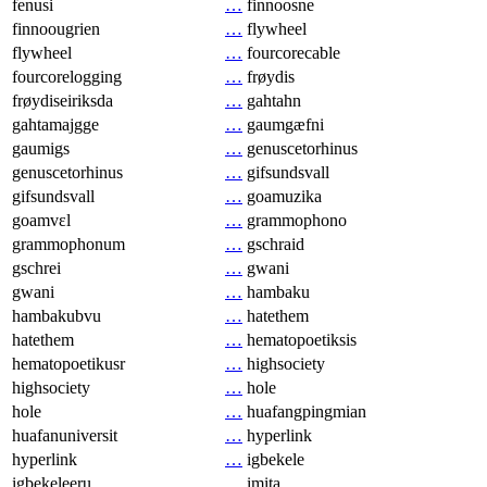
fenusi
…
finnoosne
finnoougrien
…
flywheel
flywheel
…
fourcorecable
fourcorelogging
…
frøydis
frøydiseiriksda
…
gahtahn
gahtamajgge
…
gaumgæfni
gaumigs
…
genuscetorhinus
genuscetorhinus
…
gifsundsvall
gifsundsvall
…
goamuzika
goamvɛl
…
grammophono
grammophonum
…
gschraid
gschrei
…
gwani
gwani
…
hambaku
hambakubvu
…
hatethem
hatethem
…
hematopoetiksis
hematopoetikusr
…
highsociety
highsociety
…
hole
hole
…
huafangpingmian
huafanuniversit
…
hyperlink
hyperlink
…
igbekele
igbekeleeru
…
imita