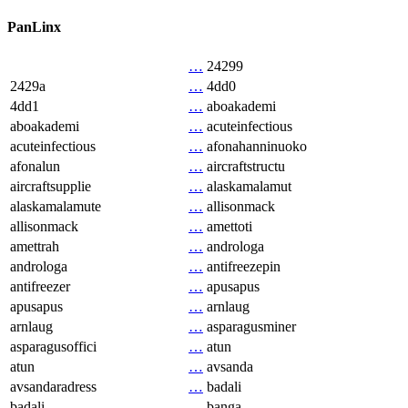
PanLinx
…
24299
2429a
…
4dd0
4dd1
…
aboakademi
aboakademi
…
acuteinfectious
acuteinfectious
…
afonahanninuoko
afonalun
…
aircraftstructu
aircraftsupplie
…
alaskamalamut
alaskamalamute
…
allisonmack
allisonmack
…
amettoti
amettrah
…
androloga
androloga
…
antifreezepin
antifreezer
…
apusapus
apusapus
…
arnlaug
arnlaug
…
asparagusminer
asparagusoffici
…
atun
atun
…
avsanda
avsandaradress
…
badali
badali
…
banga