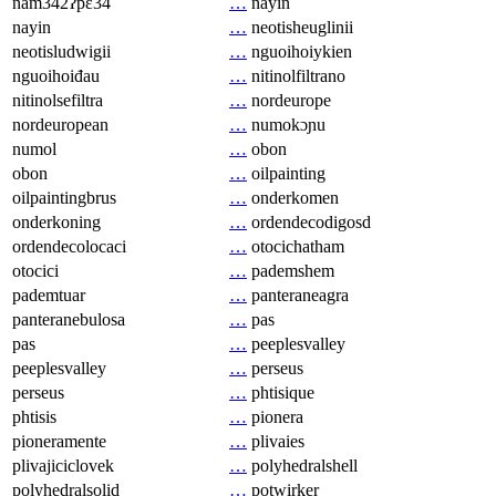
nam342ʔpɛ34
…
nayin
nayin
…
neotisheuglinii
neotisludwigii
…
nguoihoiykien
nguoihoiđau
…
nitinolfiltrano
nitinolsefiltra
…
nordeurope
nordeuropean
…
numokɔɲu
numol
…
obon
obon
…
oilpainting
oilpaintingbrus
…
onderkomen
onderkoning
…
ordendecodigosd
ordendecolocaci
…
otocichatham
otocici
…
pademshem
pademtuar
…
panteraneagra
panteranebulosa
…
pas
pas
…
peeplesvalley
peeplesvalley
…
perseus
perseus
…
phtisique
phtisis
…
pionera
pioneramente
…
plivaies
plivajiciclovek
…
polyhedralshell
polyhedralsolid
…
potwirker