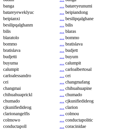
banga
…
batareyeunumi
batareyeweklyuc
…
beipiandong
beipianxi
…
besilipqalghane
besilipqalghanm
…
bilis
bilis
…
blaras
blaratolo
…
bommo
bommo
…
bratislava
bratislava
…
budjett
budjetti
…
buyum
buyuma
…
calumpit
calumpit
…
carloalbertosal
carloalessandro
…
cei
cei
…
changmafang
changmai
…
chihuahuapine
chihuahuaprickl
…
chumado
chumado
…
cjkunifiedideog
cjkunifiedideog
…
clarion
clarionangelfis
…
colmou
colmowo
…
conductapolitic
conductapoll
…
coracinidae