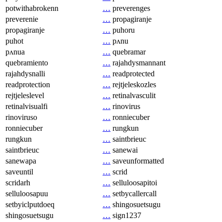
potwithabrokenn
…
preverenges
preverenie
…
propagiranje
propagiranje
…
puhoru
puhot
…
pʌnu
pʌnua
…
quebramar
quebramiento
…
rajahdysmannant
rajahdysnalli
…
readprotected
readprotection
…
rejtjeleskozles
rejtjeleslevel
…
retinalvasculit
retinalvisualfi
…
rinovirus
rinoviruso
…
ronniecuber
ronniecuber
…
rungkun
rungkun
…
saintbrieuc
saintbrieuc
…
sanewai
sanewapa
…
saveunformatted
saveuntil
…
scrid
scridarh
…
selluloosapitoi
selluloosapuu
…
setbycallercall
setbyiclputdoeq
…
shingosuetsugu
shingosuetsugu
…
sign1237