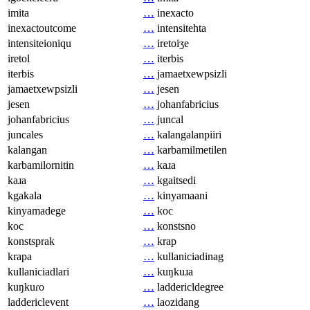
imita
…
inexacto
inexactoutcome
…
intensitehta
intensiteioniqu
…
iretoiʒe
iretol
…
iterbis
iterbis
…
jamaetxewpsizli
jamaetxewpsizli
…
jesen
jesen
…
johanfabricius
johanfabricius
…
juncal
juncales
…
kalangalanpiiri
kalangan
…
karbamilmetilen
karbamilornitin
…
kaɹa
kaɹa
…
kgaitsedi
kgakala
…
kinyamaani
kinyamadege
…
koc
koc
…
konstsno
konstsprak
…
krap
krapa
…
kullaniciadinag
kullaniciadlari
…
kuŋkuɹa
kuŋkuɾo
…
laddericldegree
laddericlevent
…
laozidang