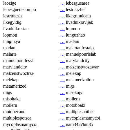
laozige
…
lebesguearea
lebesguedecompo
…
lestrtarzher
lestrtraezh
…
likegrimdeath
likegyldig
…
livadnikravljak
livadnikrestac
…
lopmon
lopmon
…
lunguzhao
lunguzya
…
madani
madani
…
malartanfostaio
malarte
…
manuelpourlelab
manuelpourlesst
…
marylandcity
marylandcity
…
małzenstwozawar
małzenstwoztrze
…
melekap
melekap
…
metamerization
metamerized
…
migs
migs
…
misokajy
misokaka
…
mollern
mollern
…
motobbaki
motobecane
…
multiplespotbea
multiplespotsca
…
mycoplasmamycoi
mycoplasmamycoi
…
nam342ʔlun35