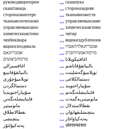
руководящиеприн
…
скашоука
скаштаваць
…
стороназадняя
стороназаинтере
…
тканьмножеств
тканьмолочноиже
…
управляемыизаме
управляемыизано
…
химическиактивн
химическиактивн
…
чятир
чяхбиківара
…
ящикиздубленоик
ящикизподмыла
…
אמבריונאלרהאבדו
אמבריונאם
…
מרכזהאמנויותברב
מרכזהביצועים
…
اغافتيكويلانا
…
بالىياتقۇقاناشم
اغافسيزالي
…
توپلاميۆگەشلېنت
بالىياتقۇقانيىغ
…
دستمالکلاغی
توپلاميۇچۇرى
…
سۇبياراخنويىد
دستمالگردن
…
قايتايىشلەنگەنم
سۇبياراخنويىديا
…
مانومېتىريەگمەت
قايتايىشلەنگەنن
…
نقطالاستدلال
مانومېتېر
…
يىتچىشلىقھايۋان
نقطالانطلاق
…
پەتەكياۋاغاز
يىتچىشى
…
अंतरवयवसत
پەتەكيۇلتۇز