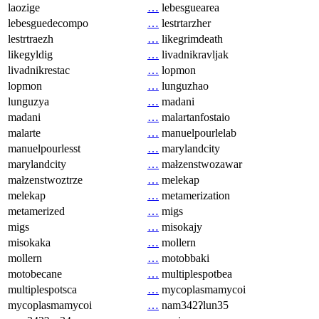
laozige
…
lebesguearea
lebesguedecompo
…
lestrtarzher
lestrtraezh
…
likegrimdeath
likegyldig
…
livadnikravljak
livadnikrestac
…
lopmon
lopmon
…
lunguzhao
lunguzya
…
madani
madani
…
malartanfostaio
malarte
…
manuelpourlelab
manuelpourlesst
…
marylandcity
marylandcity
…
małzenstwozawar
małzenstwoztrze
…
melekap
melekap
…
metamerization
metamerized
…
migs
migs
…
misokajy
misokaka
…
mollern
mollern
…
motobbaki
motobecane
…
multiplespotbea
multiplespotsca
…
mycoplasmamycoi
mycoplasmamycoi
…
nam342ʔlun35