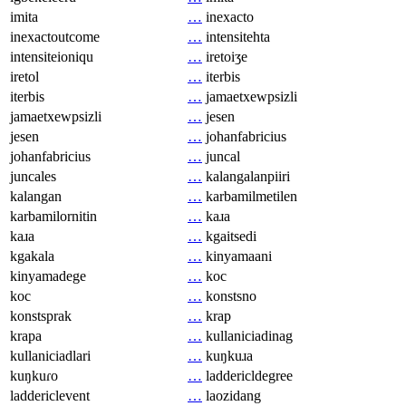
imita
…
inexacto
inexactoutcome
…
intensitehta
intensiteioniqu
…
iretoiʒe
iretol
…
iterbis
iterbis
…
jamaetxewpsizli
jamaetxewpsizli
…
jesen
jesen
…
johanfabricius
johanfabricius
…
juncal
juncales
…
kalangalanpiiri
kalangan
…
karbamilmetilen
karbamilornitin
…
kaɹa
kaɹa
…
kgaitsedi
kgakala
…
kinyamaani
kinyamadege
…
koc
koc
…
konstsno
konstsprak
…
krap
krapa
…
kullaniciadinag
kullaniciadlari
…
kuŋkuɹa
kuŋkuɾo
…
laddericldegree
laddericlevent
…
laozidang