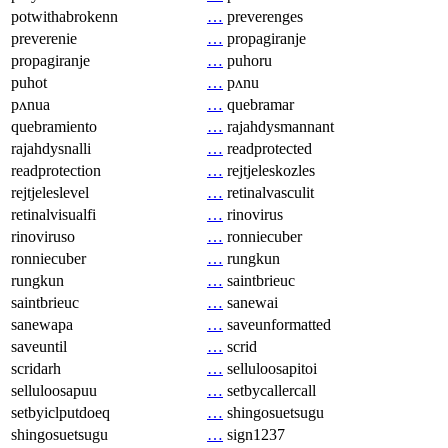
potwithabrokenn
…
preverenges
preverenie
…
propagiranje
propagiranje
…
puhoru
puhot
…
pʌnu
pʌnua
…
quebramar
quebramiento
…
rajahdysmannant
rajahdysnalli
…
readprotected
readprotection
…
rejtjeleskozles
rejtjeleslevel
…
retinalvasculit
retinalvisualfi
…
rinovirus
rinoviruso
…
ronniecuber
ronniecuber
…
rungkun
rungkun
…
saintbrieuc
saintbrieuc
…
sanewai
sanewapa
…
saveunformatted
saveuntil
…
scrid
scridarh
…
selluloosapitoi
selluloosapuu
…
setbycallercall
setbyiclputdoeq
…
shingosuetsugu
shingosuetsugu
…
sign1237