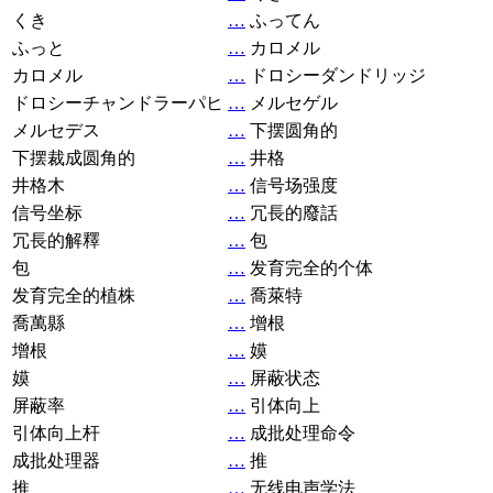
くき
…
ふってん
ふっと
…
カロメル
カロメル
…
ドロシーダンドリッジ
ドロシーチャンドラーパヒ
…
メルセゲル
メルセデス
…
下摆圆角的
下摆裁成圆角的
…
井格
井格木
…
信号场强度
信号坐标
…
冗長的廢話
冗長的解釋
…
包
包
…
发育完全的个体
发育完全的植株
…
喬萊特
喬萬縣
…
增根
增根
…
嫫
嫫
…
屏蔽状态
屏蔽率
…
引体向上
引体向上杆
…
成批处理命令
成批处理器
…
推
推
…
无线电声学法