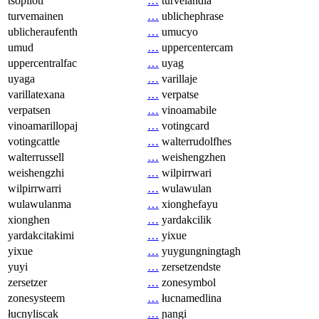
tsopilotl
…
turvelandia
turvemainen
…
ublichephrase
ublicheraufenth
…
umucyo
umud
…
uppercentercam
uppercentralfac
…
uyag
uyaga
…
varillaje
varillatexana
…
verpatse
verpatsen
…
vinoamabile
vinoamarillopaj
…
votingcard
votingcattle
…
walterrudolfhes
walterrussell
…
weishengzhen
weishengzhi
…
wilpirrwari
wilpirrwarri
…
wulawulan
wulawulanma
…
xionghefayu
xionghen
…
yardakcilik
yardakcitakimi
…
yixue
yixue
…
yuygungningtagh
yuyi
…
zersetzendste
zersetzer
…
zonesymbol
zonesysteem
…
łucnamedlina
łucnyliscak
…
ɲangi