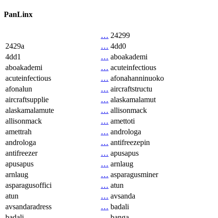
PanLinx
…
24299
2429a
…
4dd0
4dd1
…
aboakademi
aboakademi
…
acuteinfectious
acuteinfectious
…
afonahanninuoko
afonalun
…
aircraftstructu
aircraftsupplie
…
alaskamalamut
alaskamalamute
…
allisonmack
allisonmack
…
amettoti
amettrah
…
androloga
androloga
…
antifreezepin
antifreezer
…
apusapus
apusapus
…
arnlaug
arnlaug
…
asparagusminer
asparagusoffici
…
atun
atun
…
avsanda
avsandaradress
…
badali
badali
…
banga