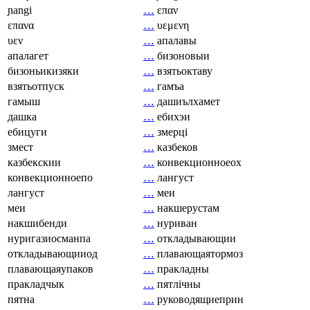
ɲangi
…
επαν
επανα
…
υεμενη
υεν
…
апалавы
апалагет
…
бизоновыи
бизоньикизяки
…
взятьоктаву
взятьотпуск
…
гамъа
гамыш
…
дашиълхамет
дашка
…
ебихэи
ебицуги
…
змерці
змест
…
казбеков
казбекскии
…
конвекционноеох
конвекционноепо
…
лангуст
лангуст
…
меи
меи
…
накшерустам
накшибенди
…
нуриван
нуригазиосманпа
…
откладывающии
откладывающииод
…
плавающаятормоз
плавающаяупаков
…
пракладны
пракладчык
…
пятлічны
пятна
…
руководящиеприн