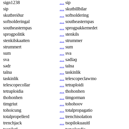
sign1238
…
sip
sip
…
skutbillbilar
skutbreiður
…
softsoldering
softsolderingal
…
southeasternpas
southeasternpas
…
sprogpakkemedet
sprogpolitik
…
stenkils
stenkilskaatten
…
strummer
strummert
…
sum
sum
…
sva
sva
…
sədləɡ
sədr
…
talna
talna
…
taskinlik
taskinlik
…
telescopeclawmo
telescopecollar
…
tetraploidi
tetraploidia
…
thohonhen
thohonhen
…
timgorman
timgriut
…
tohohoov
tohoicung
…
totalpropagatio
totalpropellerd
…
trenchisolation
trenchjack
…
tsopilokuauitl