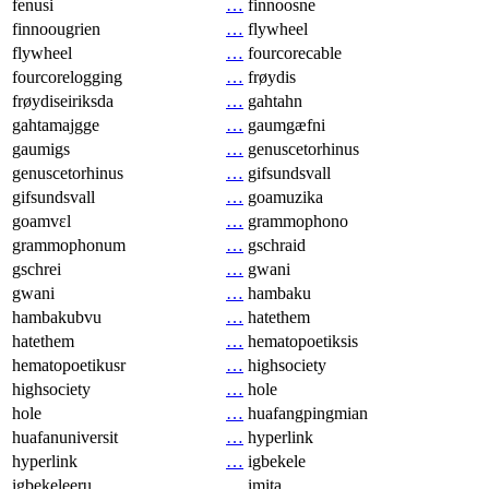
fenusi
…
finnoosne
finnoougrien
…
flywheel
flywheel
…
fourcorecable
fourcorelogging
…
frøydis
frøydiseiriksda
…
gahtahn
gahtamajgge
…
gaumgæfni
gaumigs
…
genuscetorhinus
genuscetorhinus
…
gifsundsvall
gifsundsvall
…
goamuzika
goamvɛl
…
grammophono
grammophonum
…
gschraid
gschrei
…
gwani
gwani
…
hambaku
hambakubvu
…
hatethem
hatethem
…
hematopoetiksis
hematopoetikusr
…
highsociety
highsociety
…
hole
hole
…
huafangpingmian
huafanuniversit
…
hyperlink
hyperlink
…
igbekele
igbekeleeru
…
imita