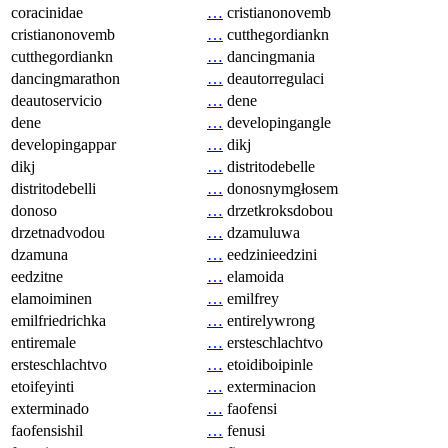
coracinidae
…
cristianonovemb
cristianonovemb
…
cutthegordiankn
cutthegordiankn
…
dancingmania
dancingmarathon
…
deautorregulaci
deautoservicio
…
dene
dene
…
developingangle
developingappar
…
dikj
dikj
…
distritodebelle
distritodebelli
…
donosnymgłosem
donoso
…
drzetkroksdobou
drzetnadvodou
…
dzamuluwa
dzamuna
…
eedzinieedzini
eedzitne
…
elamoida
elamoiminen
…
emilfrey
emilfriedrichka
…
entirelywrong
entiremale
…
ersteschlachtvo
ersteschlachtvo
…
etoidiboipinle
etoifeyinti
…
exterminacion
exterminado
…
faofensi
faofensishil
…
fenusi