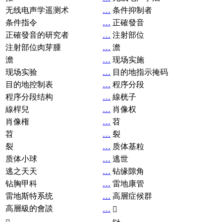
无线电声学遥测术
…
条件抑制者
条件指令
…
正確發音
正確發音的研究者
…
注射部位
注射部位肉芽腫
…
澹
澹
…
现场实施
现场实验
…
目的地指示掩码
目的地控制表
…
程序分段
程序分段结构
…
線桄子
線桿兒
…
肖像权
肖像権
…
苕
苕
…
裂
裂
…
质体基粒
质体小球
…
逃世
逃之天天
…
钻缘隙角
钻胸甲科
…
雷地康管
雷地斯特系统
…
高層症候群
高層級的會談
…
𧘞