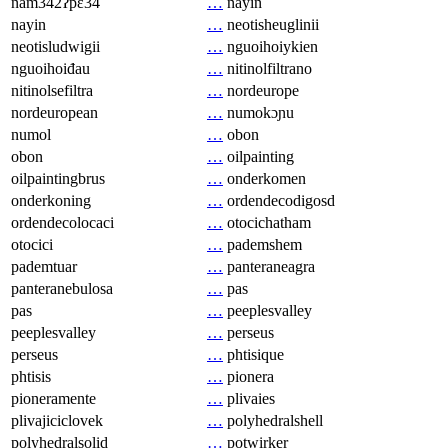
nam342ʔpɛ34
…
nayin
nayin
…
neotisheuglinii
neotisludwigii
…
nguoihoiykien
nguoihoiđau
…
nitinolfiltrano
nitinolsefiltra
…
nordeurope
nordeuropean
…
numokɔɲu
numol
…
obon
obon
…
oilpainting
oilpaintingbrus
…
onderkomen
onderkoning
…
ordendecodigosd
ordendecolocaci
…
otocichatham
otocici
…
pademshem
pademtuar
…
panteraneagra
panteranebulosa
…
pas
pas
…
peeplesvalley
peeplesvalley
…
perseus
perseus
…
phtisique
phtisis
…
pionera
pioneramente
…
plivaies
plivajiciclovek
…
polyhedralshell
polyhedralsolid
…
potwirker