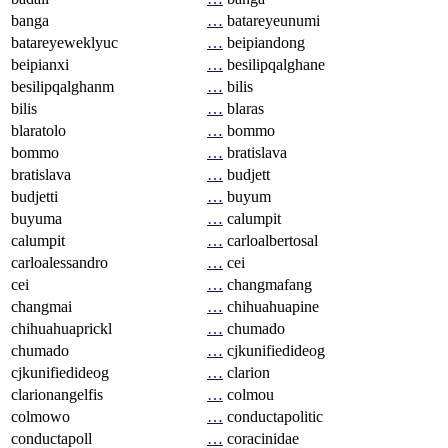
banga
…
batareyeunumi
batareyeweklyuc
…
beipiandong
beipianxi
…
besilipqalghane
besilipqalghanm
…
bilis
bilis
…
blaras
blaratolo
…
bommo
bommo
…
bratislava
bratislava
…
budjett
budjetti
…
buyum
buyuma
…
calumpit
calumpit
…
carloalbertosal
carloalessandro
…
cei
cei
…
changmafang
changmai
…
chihuahuapine
chihuahuaprickl
…
chumado
chumado
…
cjkunifiedideog
cjkunifiedideog
…
clarion
clarionangelfis
…
colmou
colmowo
…
conductapolitic
conductapoll
…
coracinidae