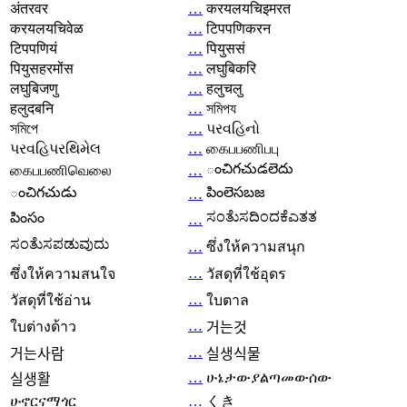
अंतरवर
…
करयलयचिइमरत
करयलयचिवेळ
…
टिपपणिकरन
टिपपणियं
…
पियुससं
पियुसहरमोंस
…
लघुबिकरि
लघुबिजणु
…
हलुचलु
हलुदबनि
…
সমিপয
সমিপে
…
પરવહિનો
પરવહિપરથિમેલ
…
கைபபணிபபு
ంచిగచుడలెదు
கைபபணிவெலை
…
ంచిగచుడు
పింలెసబజ
…
ಸಂತೆುಸದಿಂದಕೆಎತತ
పింసం
…
ಸಂತೆುಸಪಡುವುದು
…
ซึ่งให้ความสนุก
…
ซึ่งให้ความสนใจ
วัสดุที่ใช้อุดร
…
วัสดุที่ใช้อ่าน
ใบตาล
…
ใบต่างด้าว
거는것
…
거는사람
실생식물
…
ሁኔታውያልጣመውሰው
실생활
ሁኖርናማጎር
…
くき